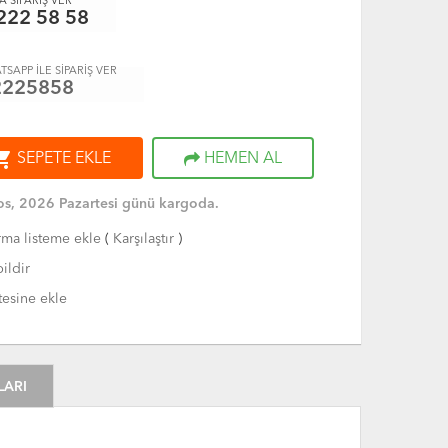
 SİPARİŞ VER
222 58 58
TSAPP İLE SİPARİŞ VER
2225858
ng_cart
SEPETE EKLE
HEMEN AL
s, 2026 Pazartesi günü kargoda.
rma listeme ekle
(
Karşılaştır
)
ildir
tesine ekle
LARI