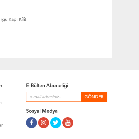
una Ki̇li̇di̇ (Bi̇lyalı Çıt Çıt)
Cam Kapı Köşe 
er
E-Bülten Aboneliği
ı
Sosyal Medya
er