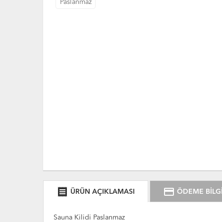
receipt
credit_card
ÜRÜN AÇIKLAMASI
ÖDEME BİLGİ
Sauna Kilidi Paslanmaz