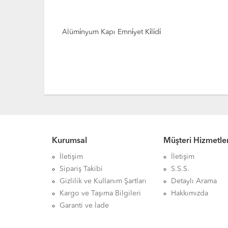
Cam Kapı Ki̇li̇di̇ (Balkon Ki̇li̇di̇)
Kurumsal
Müşteri Hizmetler
İletişim
İletişim
Sipariş Takibi
S.S.S.
Gizlilik ve Kullanım Şartları
Detaylı Arama
Kargo ve Taşıma Bilgileri
Hakkımızda
Garanti ve İade