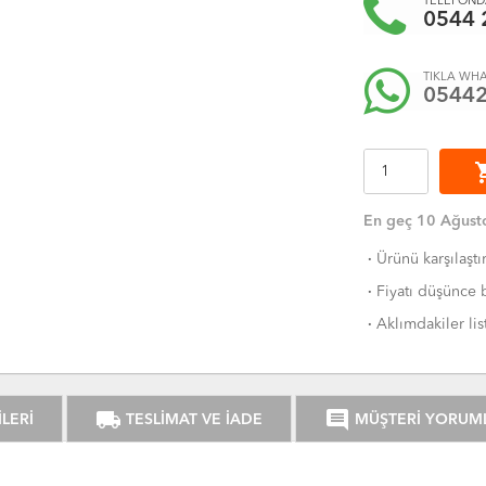
TELEFONDA
0544 
TIKLA WHA
0544
shoppi
En geç 10 Ağusto
·
Ürünü karşılaştı
·
Fiyatı düşünce b
·
Aklımdakiler lis
local_shipping
comment
LERİ
TESLİMAT VE İADE
MÜŞTERİ YORUM