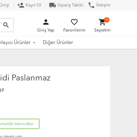
person_add
local_shipping
phone
irişi
Kayıt Ol
Sipariş Takibi
İletişim
person
favorite_border
shopping_cart
0
search
Giriş Yap
Favorilerim
Sepetim
Diğer Ürünler
ayıcı Ürünler
lidi Paslanmaz
07
rımızda mevcuttur.