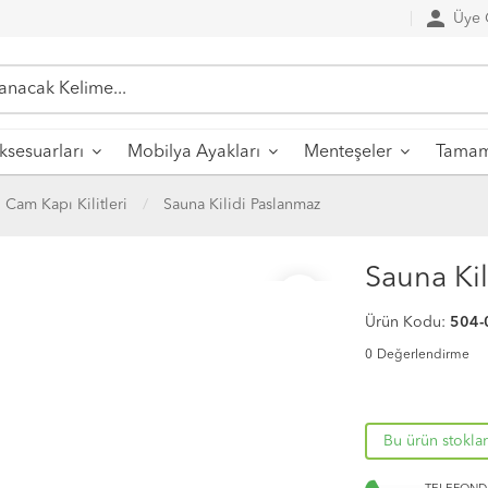
person
Üye G
sesuarları
Mobilya Ayakları
Menteşeler
Tamaml
Cam Kapı Kilitleri
Sauna Kilidi Paslanmaz
Sauna Ki
favorite_border
Ürün Kodu:
504-
0
Değerlendirme
Bu ürün stokla