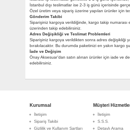
İstanbul dışı teslimatlar ise 2-3 iş günü içerisinde gerçekl
Özel üretim veya sipariş üzerine yapılan ürünler için tes
Gönderim Takibi
Siparişiniz kargoya verildiğinde, kargo takip numarası e
üzerinden takip edebilirsiniz.
Adres Değişikliği ve Teslimat Problemleri
Siparişiniz kargoya verildikten sonra adres değişikliğ
bırakılacaktır. Bu durumda paketinizi en yakın kargo şu
İade ve Değişim
Önay Aksesuar'dan satın alınan ürünler için iade ve de
edebilirsiniz.
Kurumsal
Müşteri Hizmetle
İletişim
İletişim
Sipariş Takibi
S.S.S.
Gizlilik ve Kullanım Şartları
Detaylı Arama