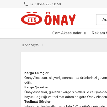
phone
Tel : 0544 222 58 58
Cam Aksesuarları
Reklam A
Anasayfa
Kargo Süreçleri
Önay Aksesuar, alışveriş sonrasında ürünlerinizi güvenli
edilir.
Kargo Şirketleri
Önay Aksesuar, güvenilir kargo şirketleri ile çalışmakta
boyutu, ağırlığı ve teslimat adresine göre Önay Aksesua
Teslimat Süreleri
İstanbul içi teslimatlar genellikle 1-2 iş günü içerisinde,