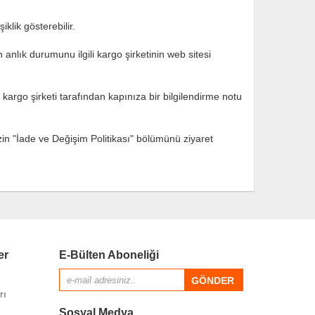
klik gösterebilir.
anlık durumunu ilgili kargo şirketinin web sitesi
argo şirketi tarafından kapınıza bir bilgilendirme notu
zin "İade ve Değişim Politikası" bölümünü ziyaret
er
E-Bülten Aboneliği
rı
Sosyal Medya