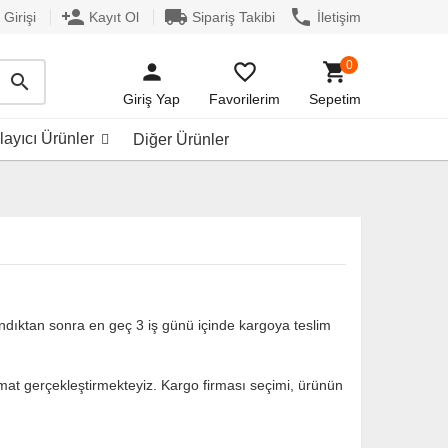
person_add
local_shipping
phone
Girişi
Kayıt Ol
Sipariş Takibi
İletişim
0
person
favorite_border
shopping_cart
search
Giriş Yap
Favorilerim
Sepetim
ayıcı Ürünler
Diğer Ürünler
lındıktan sonra en geç 3 iş günü içinde kargoya teslim
limat gerçekleştirmekteyiz. Kargo firması seçimi, ürünün