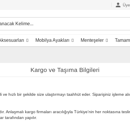
person
Üye 
ksesuarları
Mobilya Ayakları
Menteşeler
Tamaml
Kargo ve Taşıma Bilgileri
 ve hızlı bir şekilde size ulaştırmayı taahhüt eder. Siparişiniz işleme a
dır. Anlaşmalı kargo firmaları aracılığıyla Türkiye’nin her noktasına tes
r tarafından yapılır.