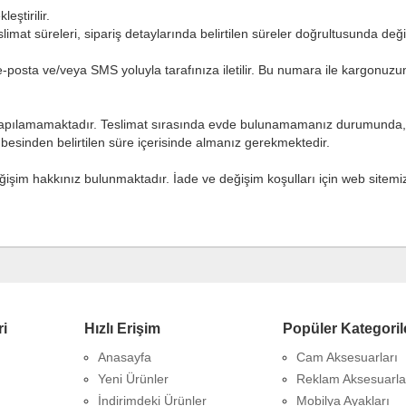
eştirilir.
limat süreleri, sipariş detaylarında belirtilen süreler doğrultusunda değişi
-posta ve/veya SMS yoluyla tarafınıza iletilir. Bu numara ile kargonuzun 
i yapılamamaktadır. Teslimat sırasında evde bulunamamanız durumunda, k
besinden belirtilen süre içerisinde almanız gerekmektedir.
ğişim hakkınız bulunmaktadır. İade ve değişim koşulları için web sitemi
ri
Hızlı Erişim
Popüler Kategoril
Anasayfa
Cam Aksesuarları
Yeni Ürünler
Reklam Aksesuarla
İndirimdeki Ürünler
Mobilya Ayakları