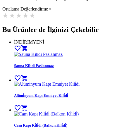
Ortalama Değerlendirme »
Bu Ürünler de İlginizi Çekebilir
İNDİRİM
YENİ
favorite_border
shopping_cart
Sauna Kilidi Paslanmaz
favorite_border
shopping_cart
Alümi̇nyum Kapı Emni̇yet Ki̇li̇di̇
favorite_border
shopping_cart
Cam Kapı Ki̇li̇di̇ (Balkon Ki̇li̇di̇)