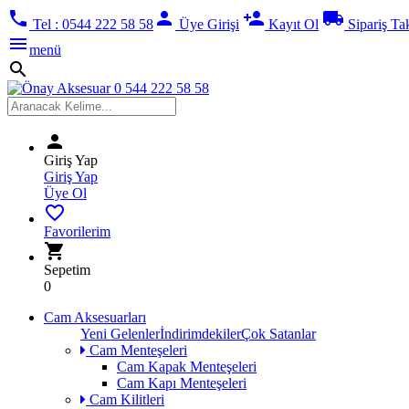
phone
person
person_add
local_shipping
Tel : 0544 222 58 58
Üye Girişi
Kayıt Ol
Sipariş Ta
menu
menü
search
person
Giriş Yap
Giriş Yap
Üye Ol
favorite_border
Favorilerim
shopping_cart
Sepetim
0
Cam Aksesuarları
Yeni Gelenler
İndirimdekiler
Çok Satanlar
Cam Menteşeleri
Cam Kapak Menteşeleri
Cam Kapı Menteşeleri
Cam Kilitleri