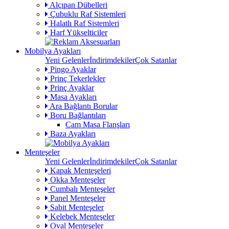
Alçıpan Dübelleri
Çubuklu Raf Sistemleri
Halatlı Raf Sistemleri
Harf Yükselticiler
Mobilya Ayakları
Yeni Gelenler
İndirimdekiler
Çok Satanlar
Pingo Ayaklar
Prinç Tekerlekler
Prinç Ayaklar
Masa Ayakları
Ara Bağlantı Borular
Boru Bağlantıları
Cam Masa Flanşları
Baza Ayakları
Menteşeler
Yeni Gelenler
İndirimdekiler
Çok Satanlar
Kapak Menteşeleri
Okka Menteşeler
Cumbalı Menteşeler
Panel Menteşeler
Sabit Menteşeler
Kelebek Menteşeler
Oval Menteşeler