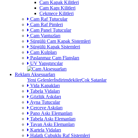
Cam Kapak Kilitleri
Cam Kapı Kilitleri
Çekmece Kilitleri
Cam Raf Tutucular
Cam Raf Pimleri
Cam Panel Tutucular
Cam Vantuzları
Sürgülü Cam Kapak Sistemleri
Sürgülü Kapak Sistemleri
Cam Kulpları
Paslanmaz Cam Flanşları
UV Yapıştırıcılar
Reklam Aksesuarları
Yeni Gelenler
İndirimdekiler
Çok Satanlar
Vida Kapakları
Tabela Vidaları
Gözlük Askıları
Ayna Tutucular
Çerceve Askıları
Pano Askı Elemanları
Tabela Askı Elemanları
Tavan Askı Elemanları
Kartela Vidaları
Halatlı Çubuklu Raf Sistemleri