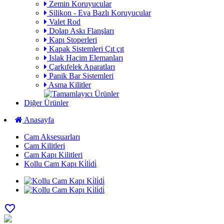
Zemin Koruyucular
Silikon - Eva Bazlı Koruyucular
Valet Rod
Dolap Askı Flanşları
Kapı Stoperleri
Kapak Sistemleri Çıt çıt
Islak Hacim Elemanları
Çarkıfelek Aparatları
Panik Bar Sistemleri
Asma Kilitler
Diğer Ürünler
Anasayfa
Cam Aksesuarları
Cam Kilitleri
Cam Kapı Kilitleri
Kollu Cam Kapı Ki̇li̇di̇
favorite_border