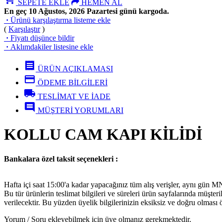
SEPETE EKLE
HEMEN AL
En geç 10 Ağustos, 2026 Pazartesi günü kargoda.
·
Ürünü karşılaştırma listeme ekle
(
Karşılaştır
)
·
Fiyatı düşünce bildir
·
Aklımdakiler listesine ekle
receipt
ÜRÜN AÇIKLAMASI
credit_card
ÖDEME BİLGİLERİ
local_shipping
TESLİMAT VE İADE
comment
MÜŞTERİ YORUMLARI
KOLLU CAM KAPI KİLİDİ
Bankalara özel taksit seçenekleri :
Hafta içi saat 15:00'a kadar yapacağınız tüm alış verişler, aynı gün 
Bu tür ürünlerin teslimat bilgileri ve süreleri ürün sayfalarında müşter
verilecektir. Bu yüzden üyelik bilgilerinizin eksiksiz ve doğru olması 
Yorum / Soru ekleyebilmek için üye olmanız gerekmektedir.