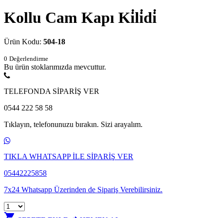
Kollu Cam Kapı Ki̇li̇di̇
Ürün Kodu:
504-18
0
Değerlendirme
Bu ürün stoklarımızda mevcuttur.
TELEFONDA SİPARİŞ VER
0544 222 58 58
Tıklayın, telefonunuzu bırakın. Sizi arayalım.
TIKLA WHATSAPP İLE SİPARİŞ VER
05442225858
7x24 Whatsapp Üzerinden de Sipariş Verebilirsiniz.
shopping_cart