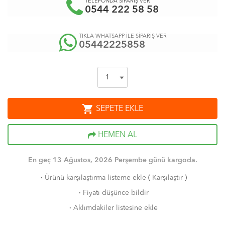
TELEFONDA SİPARİŞ VER
0544 222 58 58
TIKLA WHATSAPP İLE SİPARİŞ VER
05442225858
shopping_cart
SEPETE EKLE
HEMEN AL
En geç 13 Ağustos, 2026 Perşembe günü kargoda.
·
Ürünü karşılaştırma listeme ekle
(
Karşılaştır
)
·
Fiyatı düşünce bildir
·
Aklımdakiler listesine ekle