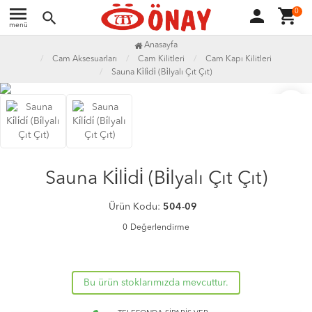
menu
person
shopping_cart
0
search
menü
Anasayfa
Cam Aksesuarları
Cam Kilitleri
Cam Kapı Kilitleri
Sauna Ki̇li̇di̇ (Bi̇lyalı Çıt Çıt)
favorite_border
Sauna Ki̇li̇di̇ (Bi̇lyalı Çıt Çıt)
Ürün Kodu:
504-09
0
Değerlendirme
Bu ürün stoklarımızda mevcuttur.