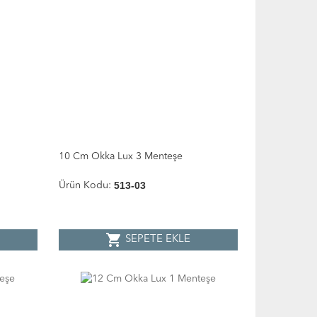
10 Cm Okka Lux 3 Menteşe
513-03
Ürün Kodu:
shopping_cart
SEPETE EKLE