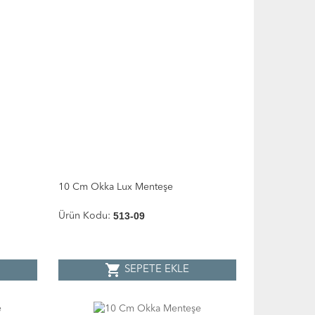
10 Cm Okka Lux Menteşe
513-09
Ürün Kodu:
shopping_cart
SEPETE EKLE