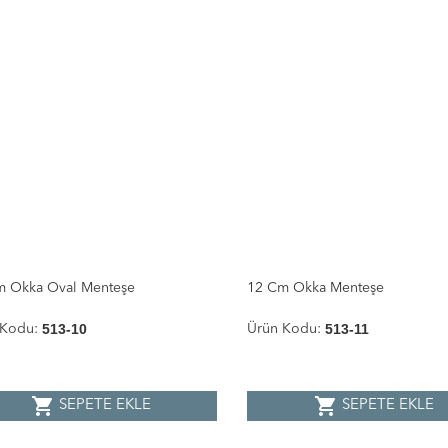
m Okka Oval Menteşe
12 Cm Okka Menteşe
513-10
513-11
 Kodu:
Ürün Kodu:
shopping_cart
shopping_cart
SEPETE EKLE
SEPETE EKLE