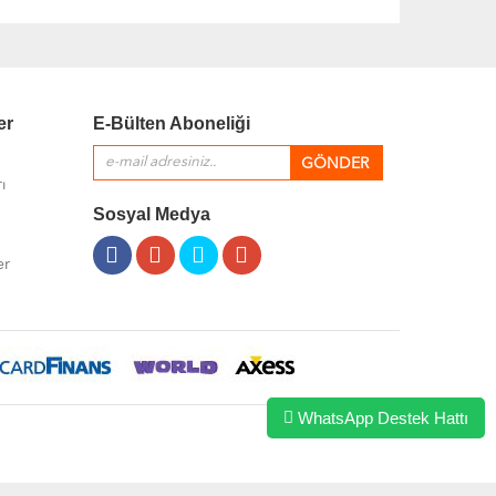
er
E-Bülten Aboneliği
ı
Sosyal Medya
er
WhatsApp Destek Hattı