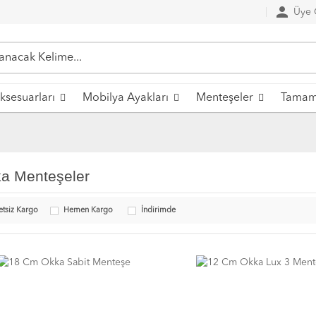
person
Üye G
ksesuarları
Mobilya Ayakları
Menteşeler
Tamaml
a Menteşeler
etsiz Kargo
Hemen Kargo
İndirimde