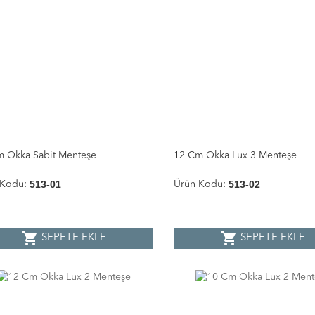
m Okka Sabit Menteşe
12 Cm Okka Lux 3 Menteşe
513-01
513-02
 Kodu:
Ürün Kodu:
shopping_cart
shopping_cart
SEPETE EKLE
SEPETE EKLE