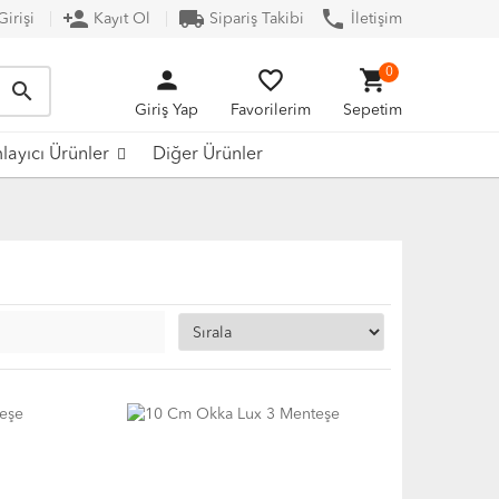
person_add
local_shipping
phone
irişi
Kayıt Ol
Sipariş Takibi
İletişim
person
favorite_border
shopping_cart
0
search
Giriş Yap
Favorilerim
Sepetim
ayıcı Ürünler
Diğer Ürünler