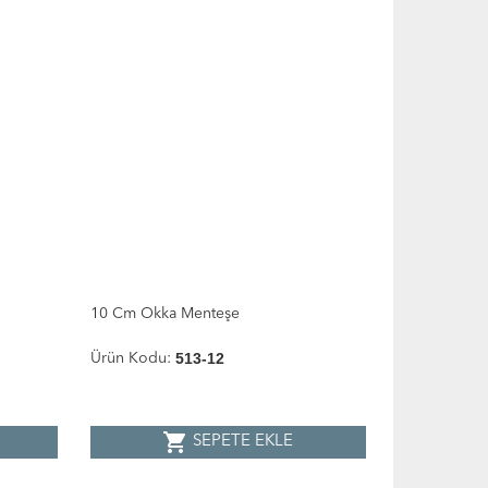
10 Cm Okka Menteşe
513-12
Ürün Kodu:
shopping_cart
SEPETE EKLE