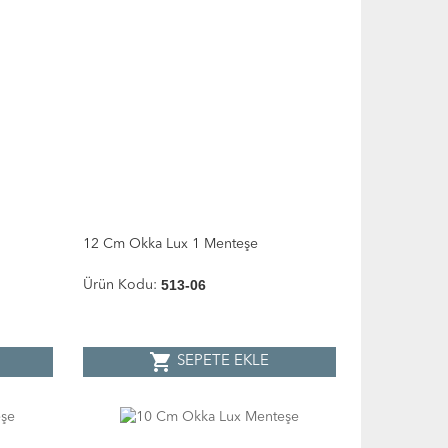
12 Cm Okka Lux 1 Menteşe
513-06
Ürün Kodu:
shopping_cart
SEPETE EKLE