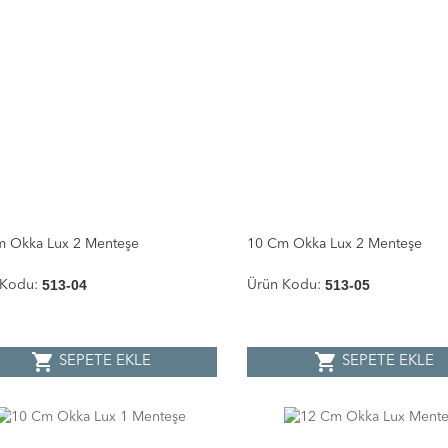
m Okka Lux 2 Menteşe
10 Cm Okka Lux 2 Menteşe
513-04
513-05
 Kodu:
Ürün Kodu:
shopping_cart
shopping_cart
SEPETE EKLE
SEPETE EKLE