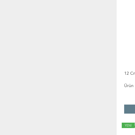
12 C
Ürün
YENİ