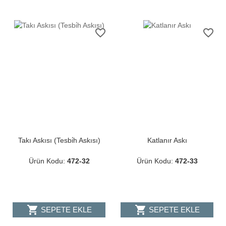
favorite_border
favorite_border
Takı Askısı (Tesbi̇h Askısı)
Katlanır Askı
Ürün Kodu:
472-32
Ürün Kodu:
472-33
shopping_cart
shopping_cart
SEPETE EKLE
SEPETE EKLE