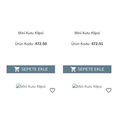
Mi̇ni̇ Kutu Kli̇psi̇
Mi̇ni̇ Kutu Kli̇psi̇
Ürün Kodu:
472-50
Ürün Kodu:
472-51
shopping_cart
shopping_cart
SEPETE EKLE
SEPETE EKLE
favorite_border
favorite_border