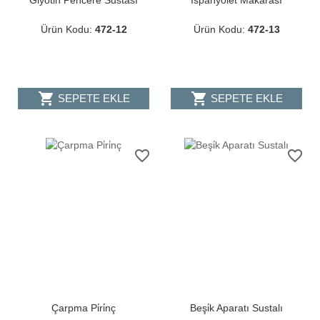
Gi̇yoti̇n Pencere Sustası
İspanyolet Makarası
Ürün Kodu:
472-12
Ürün Kodu:
472-13
shopping_cart
shopping_cart
SEPETE EKLE
SEPETE EKLE
favorite_border
favorite_border
Çarpma Pi̇ri̇nç
Beşi̇k Aparatı Sustalı