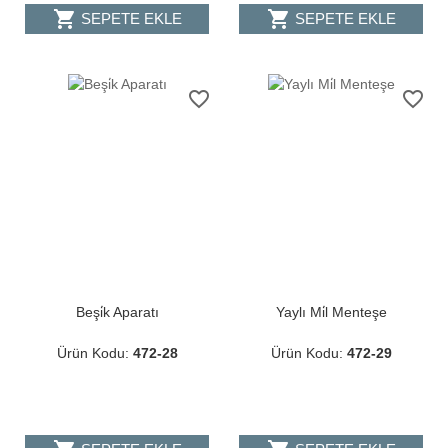
shopping_cart
shopping_cart
SEPETE EKLE
SEPETE EKLE
favorite_border
favorite_border
Beşi̇k Aparatı
Yaylı Mi̇l Menteşe
Ürün Kodu:
472-28
Ürün Kodu:
472-29