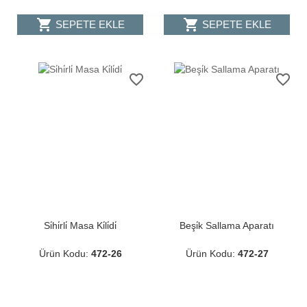
shopping_cart
shopping_cart
SEPETE EKLE
SEPETE EKLE
favorite_border
favorite_border
Si̇hi̇rli̇ Masa Ki̇li̇di̇
Beşi̇k Sallama Aparatı
Ürün Kodu:
472-26
Ürün Kodu:
472-27