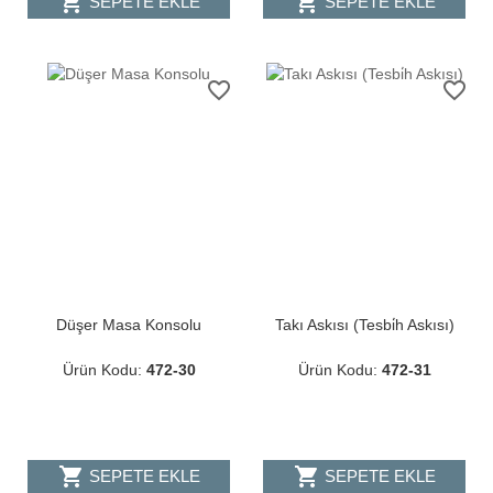
shopping_cart
shopping_cart
SEPETE EKLE
SEPETE EKLE
favorite_border
favorite_border
Düşer Masa Konsolu
Takı Askısı (Tesbi̇h Askısı)
Ürün Kodu:
472-30
Ürün Kodu:
472-31
shopping_cart
shopping_cart
SEPETE EKLE
SEPETE EKLE