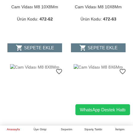
Cam Vi̇dası M8 10X8Mm
Cam Vi̇dası M8 10X8Mm
Ürün Kodu:
472-62
Ürün Kodu:
472-63
shopping_cart
shopping_cart
SEPETE EKLE
SEPETE EKLE
favorite_border
favorite_border
WhatsApp Destek Hattı
Anasayfa
Üye Girişi
Sepetim
Sipariş Takibi
İletişim