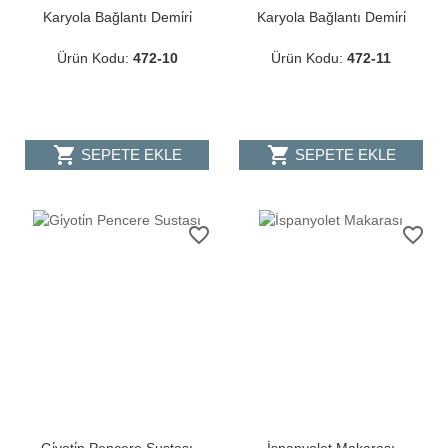
Karyola Bağlantı Demi̇ri̇
Karyola Bağlantı Demi̇ri̇
Ürün Kodu:
472-10
Ürün Kodu:
472-11
shopping_cart
shopping_cart
SEPETE EKLE
SEPETE EKLE
favorite_border
favorite_border