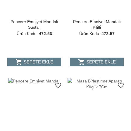
Pencere Emni̇yet Mandalı
Pencere Emni̇yet Mandalı
Sustalı
Ki̇li̇tli̇
Ürün Kodu:
472-56
Ürün Kodu:
472-57
shopping_cart
shopping_cart
SEPETE EKLE
SEPETE EKLE
favorite_border
favorite_border