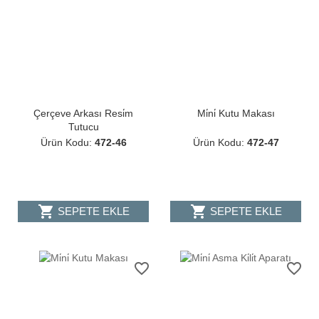
Çerçeve Arkası Resi̇m
Mi̇ni̇ Kutu Makası
Tutucu
Ürün Kodu:
472-46
Ürün Kodu:
472-47
shopping_cart
shopping_cart
SEPETE EKLE
SEPETE EKLE
favorite_border
favorite_border