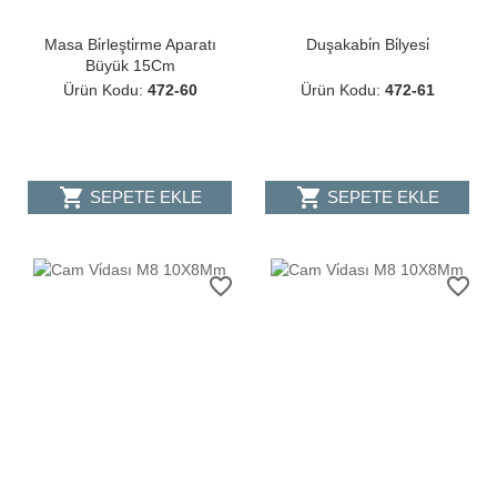
Masa Bi̇rleşti̇rme Aparatı
Duşakabi̇n Bi̇lyesi̇
Büyük 15Cm
Ürün Kodu:
472-60
Ürün Kodu:
472-61
shopping_cart
shopping_cart
SEPETE EKLE
SEPETE EKLE
favorite_border
favorite_border