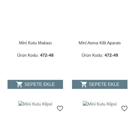
Mi̇ni̇ Kutu Makası
Mi̇ni̇ Asma Ki̇li̇t Aparatı
Ürün Kodu:
472-48
Ürün Kodu:
472-49
shopping_cart
shopping_cart
SEPETE EKLE
SEPETE EKLE
favorite_border
favorite_border