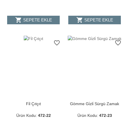
shopping_cart
shopping_cart
SEPETE EKLE
SEPETE EKLE
favorite_border
favorite_border
Fi̇l Çıtçıt
Gömme Gi̇zli̇ Sürgü Zamak
Ürün Kodu:
472-22
Ürün Kodu:
472-23