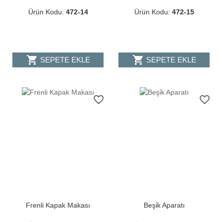
Ürün Kodu:
472-14
Ürün Kodu:
472-15
shopping_cart
shopping_cart
SEPETE EKLE
SEPETE EKLE
favorite_border
favorite_border
Frenli Kapak Makası
Beşi̇k Aparatı