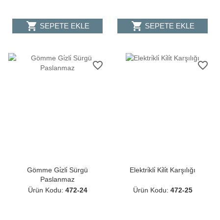
shopping_cart
shopping_cart
SEPETE EKLE
SEPETE EKLE
favorite_border
favorite_border
Gömme Gi̇zli̇ Sürgü
Elektri̇kli̇ Ki̇li̇t Karşılığı
Paslanmaz
Ürün Kodu:
472-24
Ürün Kodu:
472-25