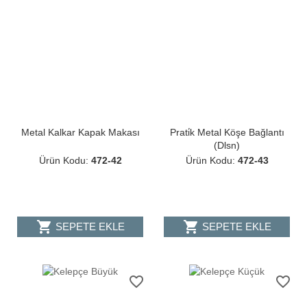
Metal Kalkar Kapak Makası
Prati̇k Metal Köşe Bağlantı
(Dlsn)
Ürün Kodu:
472-42
Ürün Kodu:
472-43
shopping_cart
shopping_cart
SEPETE EKLE
SEPETE EKLE
favorite_border
favorite_border