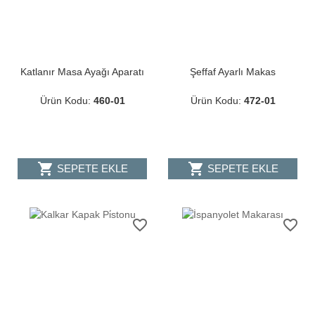
Katlanır Masa Ayağı Aparatı
Şeffaf Ayarlı Makas
Ürün Kodu:
460-01
Ürün Kodu:
472-01
shopping_cart
shopping_cart
SEPETE EKLE
SEPETE EKLE
favorite_border
favorite_border