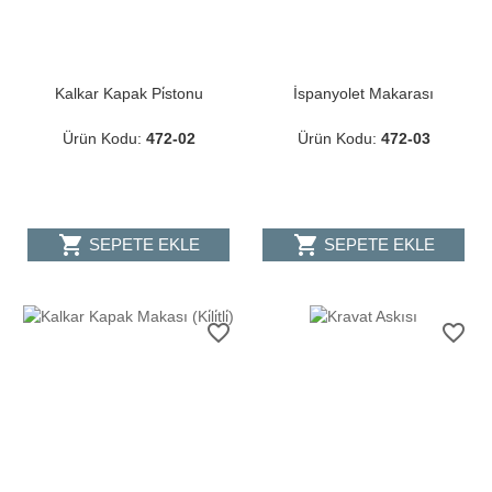
Kalkar Kapak Pi̇stonu
İspanyolet Makarası
Ürün Kodu:
472-02
Ürün Kodu:
472-03
shopping_cart
shopping_cart
SEPETE EKLE
SEPETE EKLE
favorite_border
favorite_border