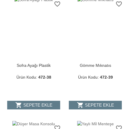
favorite_border
favorite_border
Sofra Ayağı Plasti̇k
Gömme Mıknatıs
Ürün Kodu:
472-38
Ürün Kodu:
472-39
shopping_cart
shopping_cart
SEPETE EKLE
SEPETE EKLE
favorite_border
favorite_border