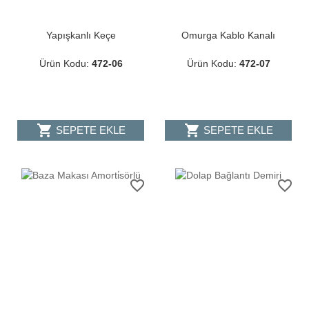
Yapışkanlı Keçe
Omurga Kablo Kanalı
Ürün Kodu:
472-06
Ürün Kodu:
472-07
shopping_cart
shopping_cart
SEPETE EKLE
SEPETE EKLE
favorite_border
favorite_border