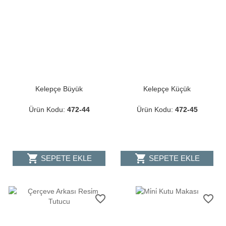
Kelepçe Büyük
Kelepçe Küçük
Ürün Kodu:
472-44
Ürün Kodu:
472-45
shopping_cart
shopping_cart
SEPETE EKLE
SEPETE EKLE
favorite_border
favorite_border