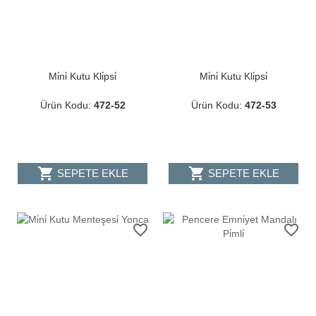
Mi̇ni̇ Kutu Kli̇psi̇
Mi̇ni̇ Kutu Kli̇psi̇
Ürün Kodu:
472-52
Ürün Kodu:
472-53
shopping_cart
shopping_cart
SEPETE EKLE
SEPETE EKLE
favorite_border
favorite_border