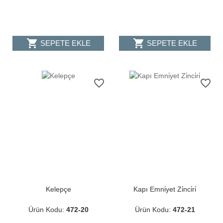
shopping_cart
shopping_cart
SEPETE EKLE
SEPETE EKLE
favorite_border
favorite_border
Kelepçe
Kapı Emni̇yet Zi̇nci̇ri̇
Ürün Kodu:
472-20
Ürün Kodu:
472-21