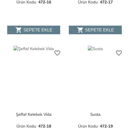
Ürün Kodu:
472-16
Ürün Kodu:
472-17
shopping_cart
shopping_cart
SEPETE EKLE
SEPETE EKLE
favorite_border
favorite_border
Şeffaf Kelebek Vi̇da
Susta
Ürün Kodu:
472-18
Ürün Kodu:
472-19