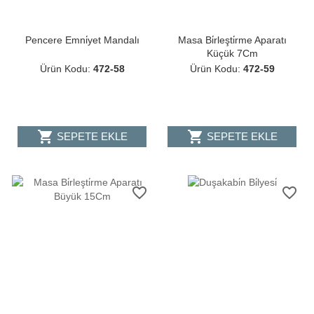
Pencere Emni̇yet Mandalı
Masa Bi̇rleşti̇rme Aparatı
Küçük 7Cm
Ürün Kodu:
472-58
Ürün Kodu:
472-59
shopping_cart
shopping_cart
SEPETE EKLE
SEPETE EKLE
favorite_border
favorite_border