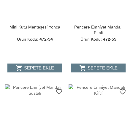
Mi̇ni̇ Kutu Menteşesi̇ Yonca
Pencere Emni̇yet Mandalı
Pi̇mli̇
Ürün Kodu:
472-54
Ürün Kodu:
472-55
shopping_cart
shopping_cart
SEPETE EKLE
SEPETE EKLE
favorite_border
favorite_border