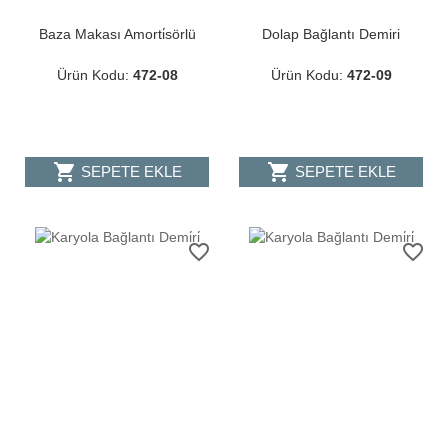
Baza Makası Amorti̇sörlü
Dolap Bağlantı Demiri
Ürün Kodu:
472-08
Ürün Kodu:
472-09
shopping_cart
shopping_cart
SEPETE EKLE
SEPETE EKLE
favorite_border
favorite_border