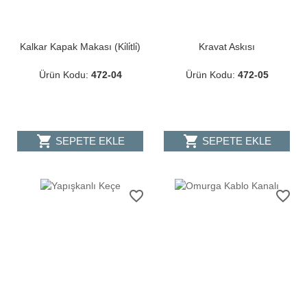
Kalkar Kapak Makası (Ki̇li̇tli̇)
Kravat Askısı
Ürün Kodu:
472-04
Ürün Kodu:
472-05
shopping_cart
shopping_cart
SEPETE EKLE
SEPETE EKLE
favorite_border
favorite_border