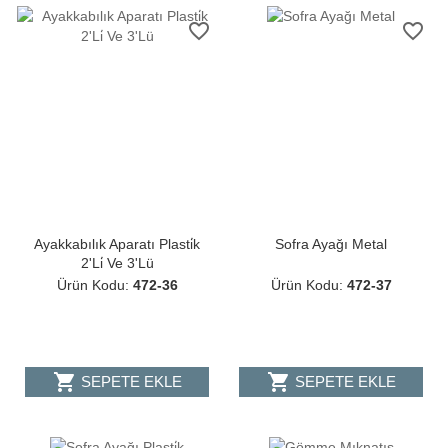
favorite_border
favorite_border
Ayakkabılık Aparatı Plasti̇k
Sofra Ayağı Metal
2'Li̇ Ve 3'Lü
Ürün Kodu:
472-36
Ürün Kodu:
472-37
shopping_cart
shopping_cart
SEPETE EKLE
SEPETE EKLE