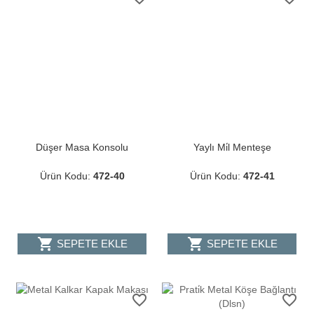
Düşer Masa Konsolu
Yaylı Mi̇l Menteşe
Ürün Kodu:
472-40
Ürün Kodu:
472-41
shopping_cart
shopping_cart
SEPETE EKLE
SEPETE EKLE
favorite_border
favorite_border