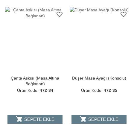
favorite_border
favorite_border
Çanta Askısı (Masa Altına
Düşer Masa Ayağı (Konsolu)
Bağlanan)
Ürün Kodu:
472-34
Ürün Kodu:
472-35
shopping_cart
shopping_cart
SEPETE EKLE
SEPETE EKLE