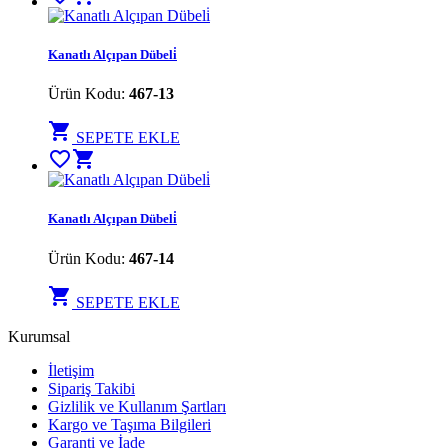
Kanatlı Alçıpan Dübeli̇
Ürün Kodu:
467-13
shopping_cart
SEPETE EKLE
favorite_border
shopping_cart
Kanatlı Alçıpan Dübeli̇
Ürün Kodu:
467-14
shopping_cart
SEPETE EKLE
Kurumsal
İletişim
Sipariş Takibi
Gizlilik ve Kullanım Şartları
Kargo ve Taşıma Bilgileri
Garanti ve İade