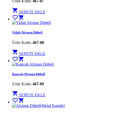
Ürün Kodu:
467-07
shopping_cart
SEPETE EKLE
favorite_border
shopping_cart
Vi̇dalı Alçıpan Dübeli̇
Ürün Kodu:
467-08
shopping_cart
SEPETE EKLE
favorite_border
shopping_cart
Kancalı Alçıpan Dübeli̇
Ürün Kodu:
467-09
shopping_cart
SEPETE EKLE
favorite_border
shopping_cart