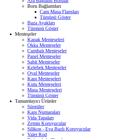
Ara Bağlantı Borular
Boru Bağlantıları
Cam Masa Flanşları
Tümünü Göster
Baza Ayakları
Tümünü Göster
Menteşeler
Kapak Menteşeleri
Okka Menteşeler
Cumbalı Menteşeler
Panel Menteşeler
Sabit Menteşeler
Kelebek Menteşeler
Oval Menteşeler
Kapı Menteşeleri
Kutu Menteşeleri
Masa Menteşeleri
Tümünü Göster
Tamamlayıcı Ürünler
Sürgüler
Kapı Numaraları
Vida Tapaları
Zemin Koruyucular
Silikon - Eva Bazlı Koruyucular
Valet Rod