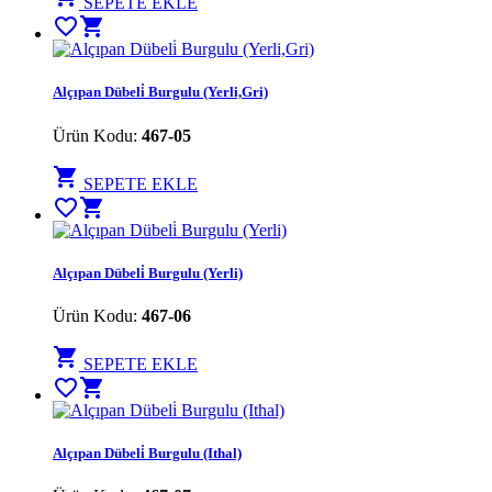
SEPETE EKLE
favorite_border
shopping_cart
Alçıpan Dübeli̇ Burgulu (Yerli,Gri)
Ürün Kodu:
467-05
shopping_cart
SEPETE EKLE
favorite_border
shopping_cart
Alçıpan Dübeli̇ Burgulu (Yerli)
Ürün Kodu:
467-06
shopping_cart
SEPETE EKLE
favorite_border
shopping_cart
Alçıpan Dübeli̇ Burgulu (Ithal)