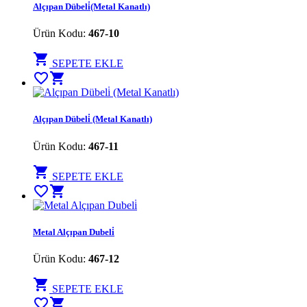
Alçıpan Dübeli̇(Metal Kanatlı)
Ürün Kodu:
467-10
shopping_cart
SEPETE EKLE
favorite_border
shopping_cart
Alçıpan Dübeli̇ (Metal Kanatlı)
Ürün Kodu:
467-11
shopping_cart
SEPETE EKLE
favorite_border
shopping_cart
Metal Alçıpan Dubeli̇
Ürün Kodu:
467-12
shopping_cart
SEPETE EKLE
favorite_border
shopping_cart