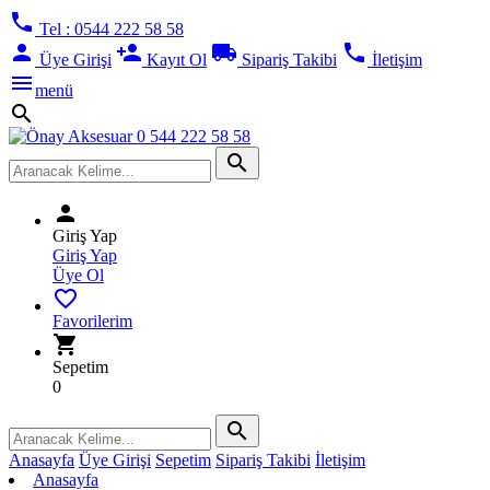
phone
Tel : 0544 222 58 58
person
person_add
local_shipping
phone
Üye Girişi
Kayıt Ol
Sipariş Takibi
İletişim
menu
menü
search
search
person
Giriş Yap
Giriş Yap
Üye Ol
favorite_border
Favorilerim
shopping_cart
Sepetim
0
search
Anasayfa
Üye Girişi
Sepetim
Sipariş Takibi
İletişim
Anasayfa