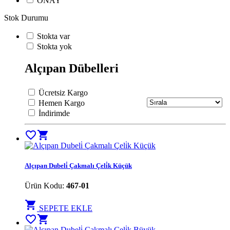
ÖNAY
Stok Durumu
Stokta var
Stokta yok
Alçıpan Dübelleri
Ücretsiz Kargo
Hemen Kargo
İndirimde
favorite_border
shopping_cart
Alçıpan Dubeli̇ Çakmalı Çeli̇k Küçük
Ürün Kodu:
467-01
shopping_cart
SEPETE EKLE
favorite_border
shopping_cart