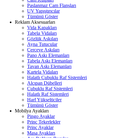
Paslanmaz Cam Flanşları
UV Yapıştırıcılar
Tümünü Göster
Reklam Aksesuarları
Vida Kapakları
Tabela Vidaları
Gözlük Askıları
Ayna Tutucular
Çerceve Askıları
Pano Askı Elemanları
Tabela Askı Elemanları
Tavan Askı Elemanları
Kartela Vidaları
Halatlı Çubuklu Raf Sistemleri
Alçıpan Dübelleri
Çubuklu Raf Sistemleri
Halatlı Raf Sistemleri
Harf Yükselticiler
Tümünü Göster
Mobilya Ayakları
Pingo Ayaklar
Prinç Tekerlekler
Prinç Ayaklar
Masa Ayakları