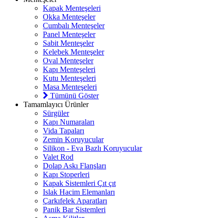
Kapak Menteşeleri
Okka Menteşeler
Cumbalı Menteşeler
Panel Menteşeler
Sabit Menteşeler
Kelebek Menteşeler
Oval Menteşeler
Kapı Menteşeleri
Kutu Menteşeleri
Masa Menteşeleri
Tümünü Göster
Tamamlayıcı Ürünler
Sürgüler
Kapı Numaraları
Vida Tapaları
Zemin Koruyucular
Silikon - Eva Bazlı Koruyucular
Valet Rod
Dolap Askı Flanşları
Kapı Stoperleri
Kapak Sistemleri Çıt çıt
Islak Hacim Elemanları
Çarkıfelek Aparatları
Panik Bar Sistemleri