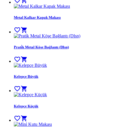
favorite_border
shopping_cart
Metal Kalkar Kapak Makası
favorite_border
shopping_cart
Prati̇k Metal Köşe Bağlantı (Dlsn)
favorite_border
shopping_cart
Kelepçe Büyük
favorite_border
shopping_cart
Kelepçe Küçük
favorite_border
shopping_cart