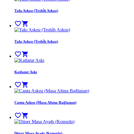
Takı Askısı (Tesbi̇h Askısı)
favorite_border
shopping_cart
Takı Askısı (Tesbi̇h Askısı)
favorite_border
shopping_cart
Katlanır Askı
favorite_border
shopping_cart
Çanta Askısı (Masa Altına Bağlanan)
favorite_border
shopping_cart
Düşer Masa Ayağı (Konsolu)