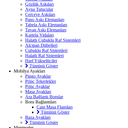
Gözlük Askıları
Ayna Tutucular
Çerceve Askıları
Pano Askı Elemanları
Tabela Askı Elemanları
Tavan Askı Elemanları
Kartela Vidaları
Halatlı Çubuklu Raf Sistemleri
Alçıpan Dübelleri
Çubuklu Raf Sistemleri
Halatlı Raf Sistemleri
Harf Yükselticiler
Tümünü Göster
Mobilya Ayakları
Pingo Ayaklar
Prinç Tekerlekler
Prinç Ayaklar
Masa Ayakları
Ara Bağlantı Borular
Boru Bağlantıları
Cam Masa Flanşları
Tümünü Göster
Baza Ayakları
Tümünü Göster
Menteşeler