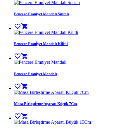
Pencere Emni̇yet Mandalı Sustalı
favorite_border
shopping_cart
Pencere Emni̇yet Mandalı Ki̇li̇tli̇
favorite_border
shopping_cart
Pencere Emni̇yet Mandalı
favorite_border
shopping_cart
Masa Bi̇rleşti̇rme Aparatı Küçük 7Cm
favorite_border
shopping_cart