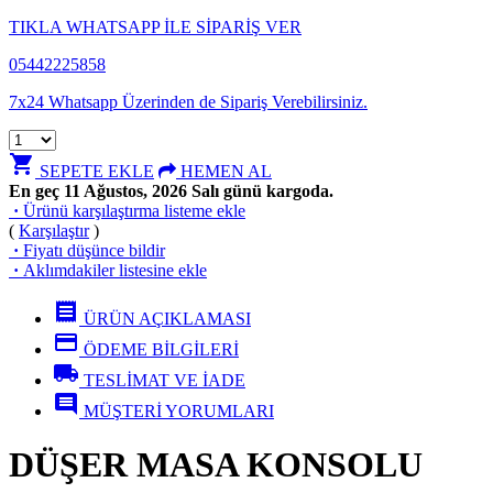
TIKLA WHATSAPP İLE SİPARİŞ VER
05442225858
7x24 Whatsapp Üzerinden de Sipariş Verebilirsiniz.
shopping_cart
SEPETE EKLE
HEMEN AL
En geç 11 Ağustos, 2026 Salı günü kargoda.
·
Ürünü karşılaştırma listeme ekle
(
Karşılaştır
)
·
Fiyatı düşünce bildir
·
Aklımdakiler listesine ekle
receipt
ÜRÜN AÇIKLAMASI
credit_card
ÖDEME BİLGİLERİ
local_shipping
TESLİMAT VE İADE
comment
MÜŞTERİ YORUMLARI
DÜŞER MASA KONSOLU