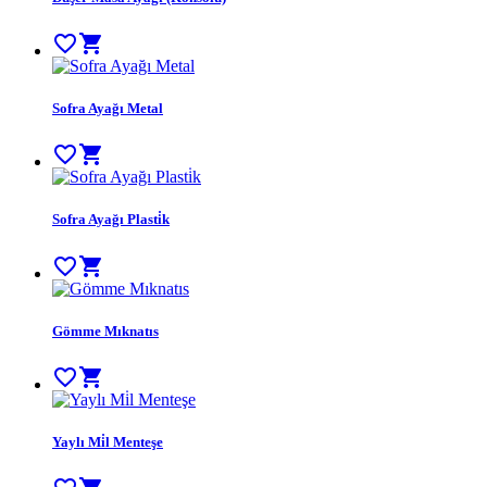
favorite_border
shopping_cart
Sofra Ayağı Metal
favorite_border
shopping_cart
Sofra Ayağı Plasti̇k
favorite_border
shopping_cart
Gömme Mıknatıs
favorite_border
shopping_cart
Yaylı Mi̇l Menteşe