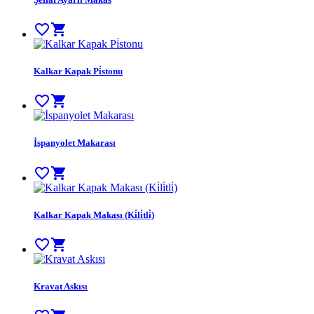
favorite_border
shopping_cart
Kalkar Kapak Pi̇stonu
favorite_border
shopping_cart
İspanyolet Makarası
favorite_border
shopping_cart
Kalkar Kapak Makası (Ki̇li̇tli̇)
favorite_border
shopping_cart
Kravat Askısı