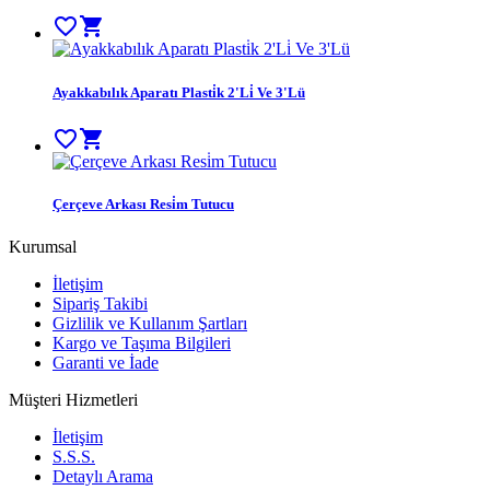
favorite_border
shopping_cart
Ayakkabılık Aparatı Plasti̇k 2'Li̇ Ve 3'Lü
favorite_border
shopping_cart
Çerçeve Arkası Resi̇m Tutucu
Kurumsal
İletişim
Sipariş Takibi
Gizlilik ve Kullanım Şartları
Kargo ve Taşıma Bilgileri
Garanti ve İade
Müşteri Hizmetleri
İletişim
S.S.S.
Detaylı Arama