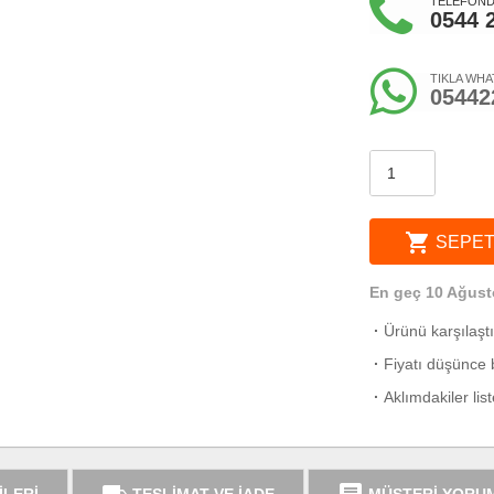
TELEFONDA
0544 
TIKLA WHA
05442
shopping_cart
SEPET
En geç 10 Ağust
·
Ürünü karşılaşt
·
Fiyatı düşünce b
·
Aklımdakiler lis