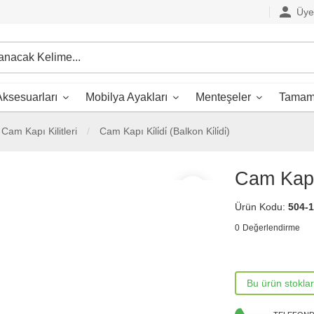
person
Üye 
ksesuarları
Mobilya Ayakları
Menteşeler
Tamaml
Cam Kapı Kilitleri
Cam Kapı Ki̇li̇di̇ (Balkon Ki̇li̇di̇)
Cam Kapı Ki
favorite_border
Ürün Kodu:
504-
0
Değerlendirme
Bu ürün stokla