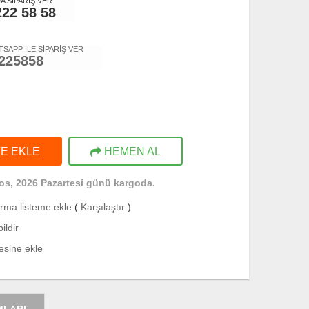
 SİPARİŞ VER
222 58 58
TSAPP İLE SİPARİŞ VER
225858
E EKLE
HEMEN AL
os, 2026 Pazartesi günü kargoda.
ırma listeme ekle
(
Karşılaştır
)
ildir
tesine ekle