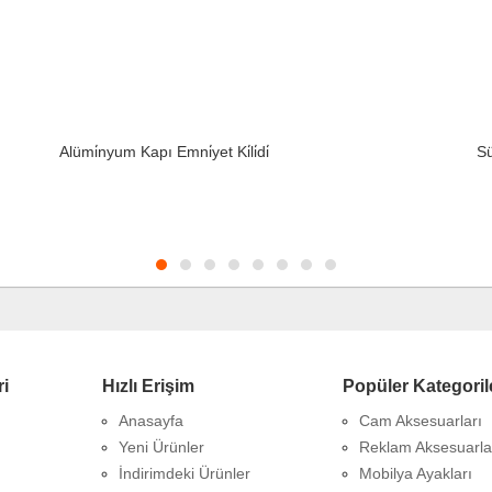
Alümi̇nyum Kapı Emni̇yet Ki̇li̇di̇
Sü
ri
Hızlı Erişim
Popüler Kategoril
Anasayfa
Cam Aksesuarları
Yeni Ürünler
Reklam Aksesuarla
İndirimdeki Ürünler
Mobilya Ayakları