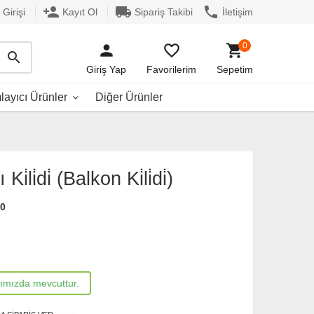
person_add
local_shipping
phone
Girişi
Kayıt Ol
Sipariş Takibi
İletişim
0
person
favorite_border
shopping_cart
search
Giriş Yap
Favorilerim
Sepetim
ayıcı Ürünler
Diğer Ürünler
̇li̇di̇ (Balkon Ki̇li̇di̇)
10
rımızda mevcuttur.