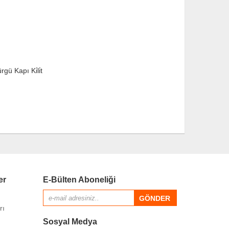
rgü Kapı Ki̇li̇t
Sauna Ki̇li̇di̇ 
er
E-Bülten Aboneliği
rı
Sosyal Medya