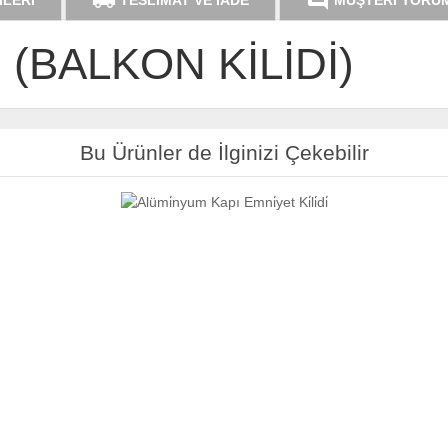
local_shipping
comment
İLERİ
TESLİMAT VE İADE
MÜŞTERİ YORU
 (BALKON KİLİDİ)
Bu Ürünler de İlginizi Çekebilir