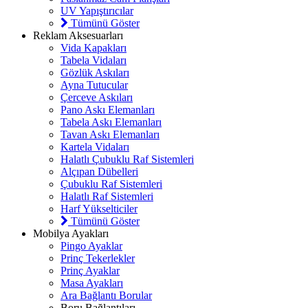
UV Yapıştırıcılar
Tümünü Göster
Reklam Aksesuarları
Vida Kapakları
Tabela Vidaları
Gözlük Askıları
Ayna Tutucular
Çerceve Askıları
Pano Askı Elemanları
Tabela Askı Elemanları
Tavan Askı Elemanları
Kartela Vidaları
Halatlı Çubuklu Raf Sistemleri
Alçıpan Dübelleri
Çubuklu Raf Sistemleri
Halatlı Raf Sistemleri
Harf Yükselticiler
Tümünü Göster
Mobilya Ayakları
Pingo Ayaklar
Prinç Tekerlekler
Prinç Ayaklar
Masa Ayakları
Ara Bağlantı Borular
Boru Bağlantıları