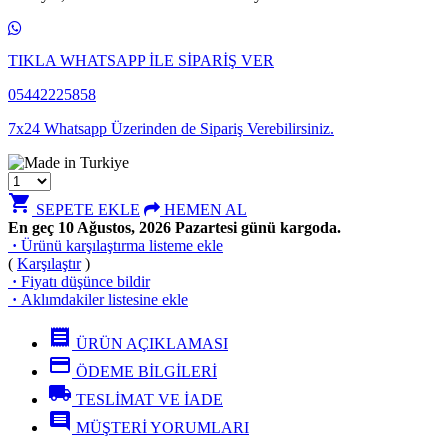
TIKLA WHATSAPP İLE SİPARİŞ VER
05442225858
7x24 Whatsapp Üzerinden de Sipariş Verebilirsiniz.
shopping_cart
SEPETE EKLE
HEMEN AL
En geç 10 Ağustos, 2026 Pazartesi günü kargoda.
·
Ürünü karşılaştırma listeme ekle
(
Karşılaştır
)
·
Fiyatı düşünce bildir
·
Aklımdakiler listesine ekle
receipt
ÜRÜN AÇIKLAMASI
credit_card
ÖDEME BİLGİLERİ
local_shipping
TESLİMAT VE İADE
comment
MÜŞTERİ YORUMLARI