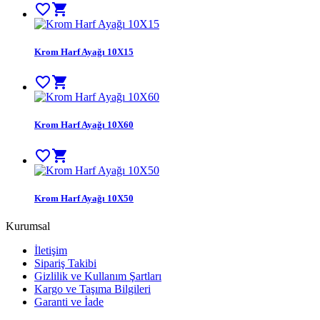
favorite_border
shopping_cart
Krom Harf Ayağı 10X15
favorite_border
shopping_cart
Krom Harf Ayağı 10X60
favorite_border
shopping_cart
Krom Harf Ayağı 10X50
Kurumsal
İletişim
Sipariş Takibi
Gizlilik ve Kullanım Şartları
Kargo ve Taşıma Bilgileri
Garanti ve İade