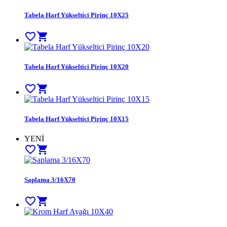
Tabela Harf Yükseltici Pirinç 10X25
favorite_border
shopping_cart
Tabela Harf Yükseltici Pirinç 10X20
favorite_border
shopping_cart
Tabela Harf Yükseltici Pirinç 10X15
YENİ
favorite_border
shopping_cart
Saplama 3/16X70
favorite_border
shopping_cart