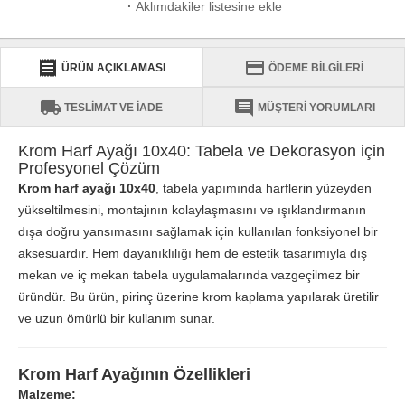
·
Aklımdakiler listesine ekle
receipt
credit_card
ÜRÜN AÇIKLAMASI
ÖDEME BİLGİLERİ
local_shipping
comment
TESLİMAT VE İADE
MÜŞTERİ YORUMLARI
Krom Harf Ayağı 10x40: Tabela ve Dekorasyon için
Profesyonel Çözüm
Krom harf ayağı 10x40
, tabela yapımında harflerin yüzeyden
yükseltilmesini, montajının kolaylaşmasını ve ışıklandırmanın
dışa doğru yansımasını sağlamak için kullanılan fonksiyonel bir
aksesuardır. Hem dayanıklılığı hem de estetik tasarımıyla dış
mekan ve iç mekan tabela uygulamalarında vazgeçilmez bir
üründür. Bu ürün, pirinç üzerine krom kaplama yapılarak üretilir
ve uzun ömürlü bir kullanım sunar.
Krom Harf Ayağının Özellikleri
Malzeme: