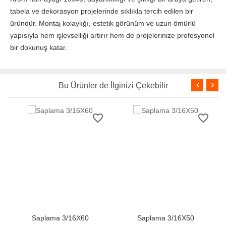
tabela ve dekorasyon projelerinde sıklıkla tercih edilen bir
üründür. Montaj kolaylığı, estetik görünüm ve uzun ömürlü
yapısıyla hem işlevselliği artırır hem de projelerinize profesyonel
bir dokunuş katar.
Bu Ürünler de İlginizi Çekebilir
order
favorite_border
favorite_border
Saplama 3/16X50
Saplama 3/16X30