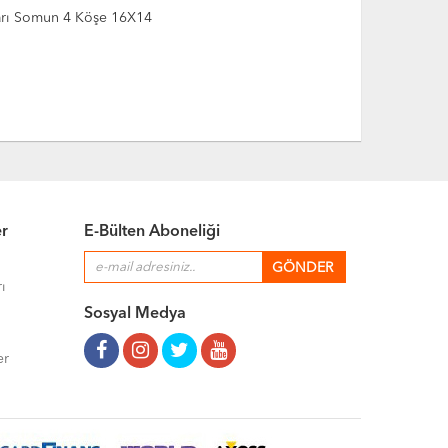
arı Somun 4 Köşe 16X12
Sarı Somun 
er
E-Bülten Aboneliği
ı
Sosyal Medya
er