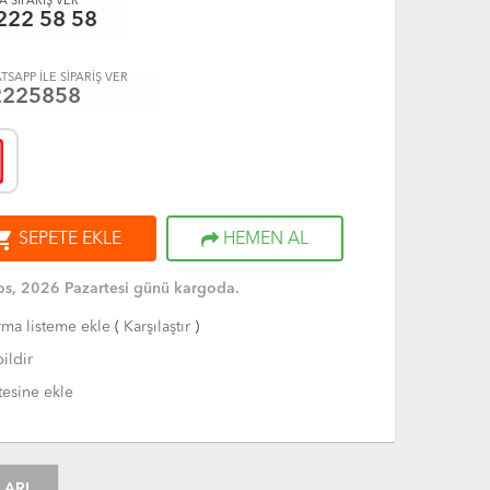
 SİPARİŞ VER
222 58 58
TSAPP İLE SİPARİŞ VER
2225858
ng_cart
SEPETE EKLE
HEMEN AL
s, 2026 Pazartesi günü kargoda.
rma listeme ekle
(
Karşılaştır
)
ildir
tesine ekle
LARI