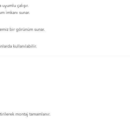
a uyumlu çalışır.
lum imkanı sunar.
emiz bir görünüm sunar.
larda kullanılabilir.
ştirilerek montaj tamamlanır.