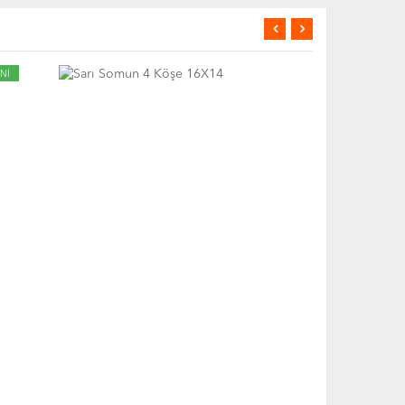
Nİ
YENİ