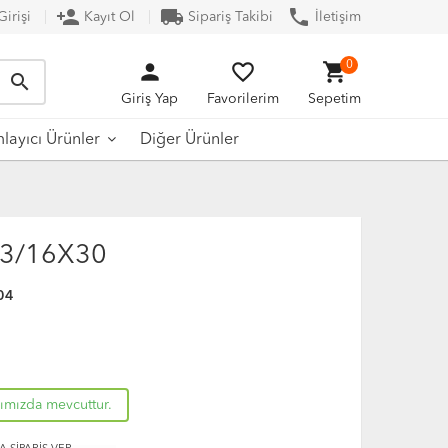
person_add
local_shipping
phone
irişi
Kayıt Ol
Sipariş Takibi
İletişim
person
favorite_border
shopping_cart
0
search
Giriş Yap
Favorilerim
Sepetim
Diğer Ürünler
ayıcı Ürünler
 3/16X30
04
rımızda mevcuttur.