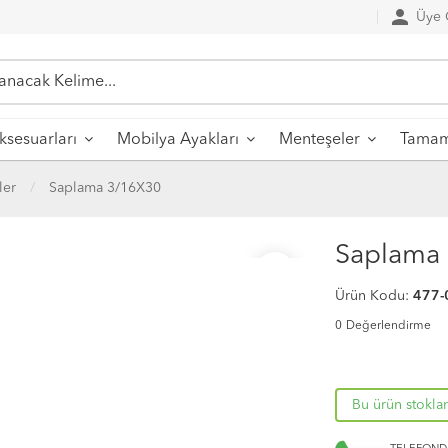
person
Üye G
sesuarları
Mobilya Ayakları
Menteşeler
Tamaml
ler
Saplama 3/16X30
Saplama
favorite_border
Ürün Kodu:
477-
0
Değerlendirme
Bu ürün stokla