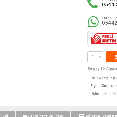
TELEFONDA
0544 
TIKLA WHA
0544
shoppi
En geç 10 Ağusto
·
Ürünü karşılaştı
·
Fiyatı düşünce b
·
Aklımdakiler lis
local_shipping
comment
LERİ
TESLİMAT VE İADE
MÜŞTERİ YORUM