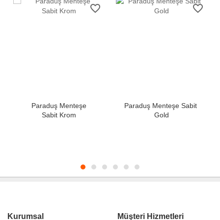
favorite_border
favorite_border
Paraduş Menteşe
Paraduş Menteşe Sabit
Sabit Krom
Gold
Kurumsal
Müşteri Hizmetleri