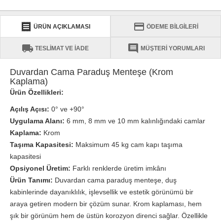
receipt
credit_card
ÜRÜN AÇIKLAMASI
ÖDEME BİLGİLERİ
local_shipping
comment
TESLİMAT VE İADE
MÜŞTERİ YORUMLARI
Duvardan Cama Paraduş Menteşe (Krom
Kaplama)
Ürün Özellikleri:
Açılış Açısı:
0° ve +90°
Uygulama Alanı:
6 mm, 8 mm ve 10 mm kalınlığındaki camlar
Kaplama:
Krom
Taşıma Kapasitesi:
Maksimum 45 kg cam kapı taşıma
kapasitesi
Opsiyonel Üretim:
Farklı renklerde üretim imkânı
Ürün Tanımı:
Duvardan cama paraduş menteşe, duş
kabinlerinde dayanıklılık, işlevsellik ve estetik görünümü bir
araya getiren modern bir çözüm sunar. Krom kaplaması, hem
şık bir görünüm hem de üstün korozyon direnci sağlar. Özellikle