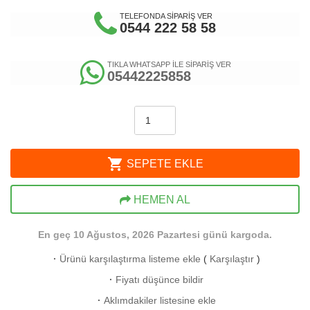
TELEFONDA SİPARİŞ VER
0544 222 58 58
TIKLA WHATSAPP İLE SİPARİŞ VER
05442225858
shopping_cart
SEPETE EKLE
HEMEN AL
En geç 10 Ağustos, 2026 Pazartesi günü kargoda.
·
Ürünü karşılaştırma listeme ekle
(
Karşılaştır
)
·
Fiyatı düşünce bildir
·
Aklımdakiler listesine ekle