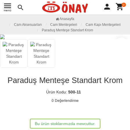
menu
person
shopping_cart
0
search
menü
Anasayfa
Cam Aksesuarları
Cam Menteşeleri
Cam Kapı Menteşeleri
Paraduş Menteşe Standart Krom
favorite_border
Paraduş Menteşe Standart Krom
Ürün Kodu:
500-11
0
Değerlendirme
Bu ürün stoklarımızda mevcuttur.