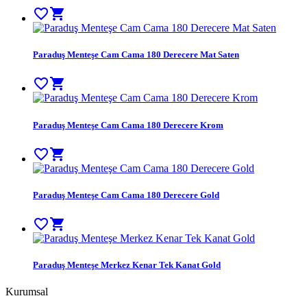
favorite_border
shopping_cart
Paraduş Menteşe Cam Cama 180 Derecere Mat Saten
favorite_border
shopping_cart
Paraduş Menteşe Cam Cama 180 Derecere Krom
favorite_border
shopping_cart
Paraduş Menteşe Cam Cama 180 Derecere Gold
favorite_border
shopping_cart
Paraduş Menteşe Merkez Kenar Tek Kanat Gold
Kurumsal