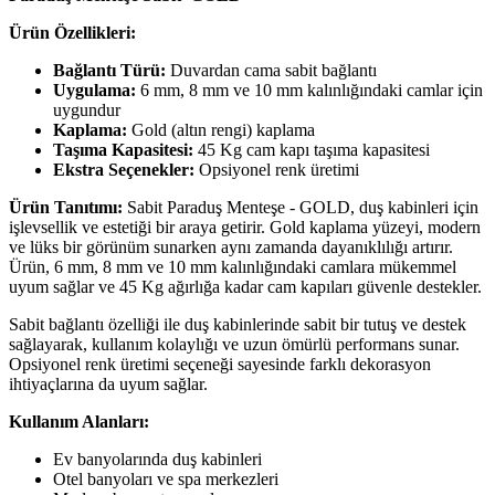
Ürün Özellikleri:
Bağlantı Türü:
Duvardan cama sabit bağlantı
Uygulama:
6 mm, 8 mm ve 10 mm kalınlığındaki camlar için
uygundur
Kaplama:
Gold (altın rengi) kaplama
Taşıma Kapasitesi:
45 Kg cam kapı taşıma kapasitesi
Ekstra Seçenekler:
Opsiyonel renk üretimi
Ürün Tanıtımı:
Sabit Paraduş Menteşe - GOLD, duş kabinleri için
işlevsellik ve estetiği bir araya getirir. Gold kaplama yüzeyi, modern
ve lüks bir görünüm sunarken aynı zamanda dayanıklılığı artırır.
Ürün, 6 mm, 8 mm ve 10 mm kalınlığındaki camlara mükemmel
uyum sağlar ve 45 Kg ağırlığa kadar cam kapıları güvenle destekler.
Sabit bağlantı özelliği ile duş kabinlerinde sabit bir tutuş ve destek
sağlayarak, kullanım kolaylığı ve uzun ömürlü performans sunar.
Opsiyonel renk üretimi seçeneği sayesinde farklı dekorasyon
ihtiyaçlarına da uyum sağlar.
Kullanım Alanları:
Ev banyolarında duş kabinleri
Otel banyoları ve spa merkezleri