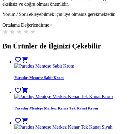
eksiksiz ve doğru olması önemlidir.
Yorum / Soru ekleyebilmek için üye olmanız gerekmektedir.
Ortalama Değerlendirme »
Bu Ürünler de İlginizi Çekebilir
favorite_border
shopping_cart
Paraduş Menteşe Sabit Krom
favorite_border
shopping_cart
Paraduş Menteşe Merkez Kenar Tek Kanat Krom
favorite_border
shopping_cart