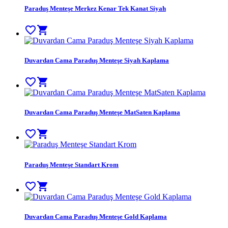
Paraduş Menteşe Merkez Kenar Tek Kanat Siyah
favorite_border
shopping_cart
Duvardan Cama Paraduş Menteşe Siyah Kaplama
favorite_border
shopping_cart
Duvardan Cama Paraduş Menteşe MatSaten Kaplama
favorite_border
shopping_cart
Paraduş Menteşe Standart Krom
favorite_border
shopping_cart
Duvardan Cama Paraduş Menteşe Gold Kaplama