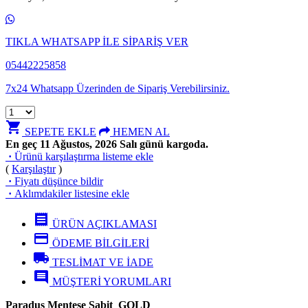
TIKLA WHATSAPP İLE SİPARİŞ VER
05442225858
7x24 Whatsapp Üzerinden de Sipariş Verebilirsiniz.
shopping_cart
SEPETE EKLE
HEMEN AL
En geç 11 Ağustos, 2026 Salı günü kargoda.
·
Ürünü karşılaştırma listeme ekle
(
Karşılaştır
)
·
Fiyatı düşünce bildir
·
Aklımdakiler listesine ekle
receipt
ÜRÜN AÇIKLAMASI
credit_card
ÖDEME BİLGİLERİ
local_shipping
TESLİMAT VE İADE
comment
MÜŞTERİ YORUMLARI
Paraduş Menteşe Sabit GOLD