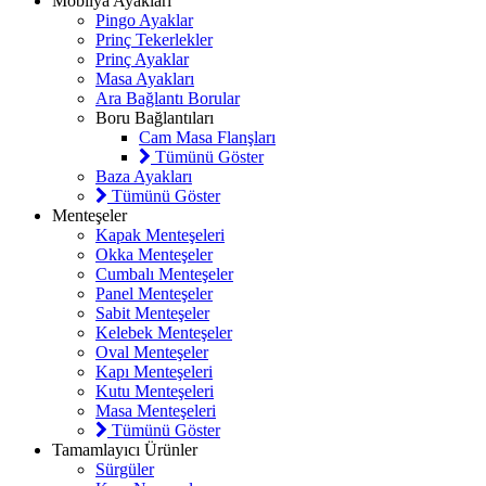
Mobilya Ayakları
Pingo Ayaklar
Prinç Tekerlekler
Prinç Ayaklar
Masa Ayakları
Ara Bağlantı Borular
Boru Bağlantıları
Cam Masa Flanşları
Tümünü Göster
Baza Ayakları
Tümünü Göster
Menteşeler
Kapak Menteşeleri
Okka Menteşeler
Cumbalı Menteşeler
Panel Menteşeler
Sabit Menteşeler
Kelebek Menteşeler
Oval Menteşeler
Kapı Menteşeleri
Kutu Menteşeleri
Masa Menteşeleri
Tümünü Göster
Tamamlayıcı Ürünler
Sürgüler