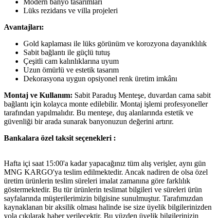
Modern banyo tasarımları
Lüks rezidans ve villa projeleri
Avantajları:
Gold kaplaması ile lüks görünüm ve korozyona dayanıklılık
Sabit bağlantı ile güçlü tutuş
Çeşitli cam kalınlıklarına uyum
Uzun ömürlü ve estetik tasarım
Dekorasyona uygun opsiyonel renk üretim imkânı
Montaj ve Kullanım:
Sabit Paraduş Menteşe, duvardan cama sabit
bağlantı için kolayca monte edilebilir. Montaj işlemi profesyoneller
tarafından yapılmalıdır. Bu menteşe, duş alanlarında estetik ve
güvenliği bir arada sunarak banyonuzun değerini artırır.
Bankalara özel taksit seçenekleri :
Hafta içi saat 15:00'a kadar yapacağınız tüm alış verişler, aynı gün
MNG KARGO'ya teslim edilmektedir. Ancak nadiren de olsa özel
üretim ürünlerin teslim süreleri imalat zamanına göre farklılık
göstermektedir. Bu tür ürünlerin teslimat bilgileri ve süreleri ürün
sayfalarında müşterilerimizin bilgisine sunulmuştur. Tarafımızdan
kaynaklanan bir aksilik olması halinde ise size üyelik bilgilerinizden
yola çıkılarak haber verilecektir. Bu yüzden üyelik bilgilerinizin