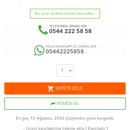
Bu ürün stoklarımızda mevcuttur.
TELEFONDA SİPARİŞ VER
0544 222 58 58
TIKLA WHATSAPP İLE SİPARİŞ VER
05442225858
shopping_cart
SEPETE EKLE
HEMEN AL
En geç 12 Ağustos, 2026 Çarşamba günü kargoda.
·
Ürünü karşılaştırma listeme ekle
(
Karşılaştır
)