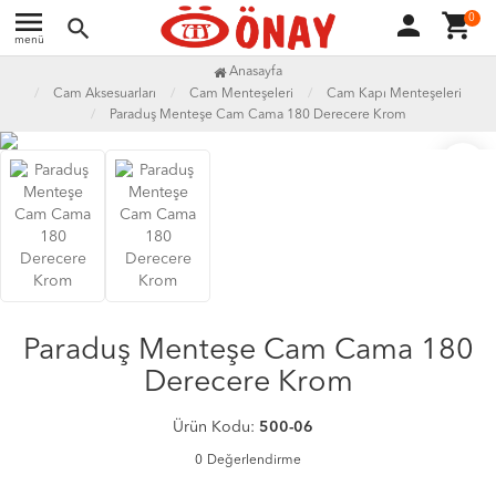
menu
person
shopping_cart
0
search
menü
Anasayfa
Cam Aksesuarları
Cam Menteşeleri
Cam Kapı Menteşeleri
Paraduş Menteşe Cam Cama 180 Derecere Krom
favorite_border
Paraduş Menteşe Cam Cama 180
Derecere Krom
Ürün Kodu:
500-06
0
Değerlendirme