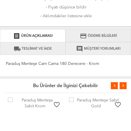
·
Fiyatı düşünce bildir
·
Aklımdakiler listesine ekle
receipt
credit_card
ÜRÜN AÇIKLAMASI
ÖDEME BİLGİLERİ
local_shipping
comment
TESLİMAT VE İADE
MÜŞTERİ YORUMLARI
Paraduş Menteşe Cam Cama 180 Derecere - Krom
Bu Ürünler de İlginizi Çekebilir
favorite_border
favorite_border