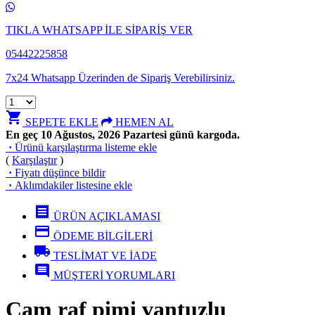
TIKLA WHATSAPP İLE SİPARİŞ VER
05442225858
7x24 Whatsapp Üzerinden de Sipariş Verebilirsiniz.
shopping_cart
SEPETE EKLE
HEMEN AL
En geç 10 Ağustos, 2026 Pazartesi günü kargoda.
·
Ürünü karşılaştırma listeme ekle
(
Karşılaştır
)
·
Fiyatı düşünce bildir
·
Aklımdakiler listesine ekle
receipt
ÜRÜN AÇIKLAMASI
credit_card
ÖDEME BİLGİLERİ
local_shipping
TESLİMAT VE İADE
comment
MÜŞTERİ YORUMLARI
Cam raf pimi vantuzlu