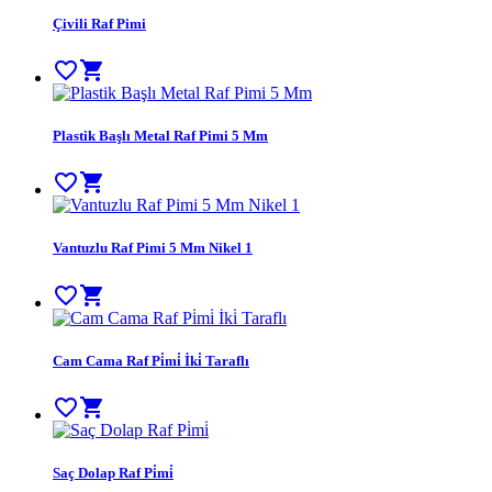
Çivili Raf Pimi
favorite_border
shopping_cart
Plastik Başlı Metal Raf Pimi 5 Mm
favorite_border
shopping_cart
Vantuzlu Raf Pimi 5 Mm Nikel 1
favorite_border
shopping_cart
Cam Cama Raf Pi̇mi̇ İki̇ Taraflı
favorite_border
shopping_cart
Saç Dolap Raf Pi̇mi̇