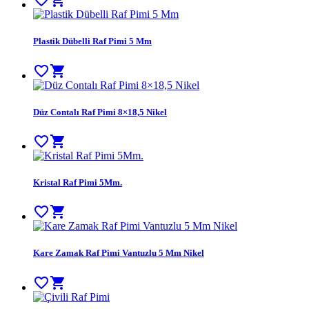
favorite_border
shopping_cart
Plastik Dübelli Raf Pimi 5 Mm
favorite_border
shopping_cart
Düz Contalı Raf Pimi 8×18,5 Nikel
favorite_border
shopping_cart
Kristal Raf Pimi 5Mm.
favorite_border
shopping_cart
Kare Zamak Raf Pimi Vantuzlu 5 Mm Nikel
favorite_border
shopping_cart