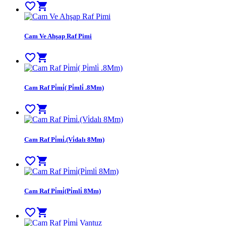
favorite_border
shopping_cart
Cam Ve Ahşap Raf Pimi
favorite_border
shopping_cart
Cam Raf Pi̇mi̇( Pi̇mli̇ .8Mm)
favorite_border
shopping_cart
Cam Raf Pi̇mi̇.(Vi̇dalı 8Mm)
favorite_border
shopping_cart
Cam Raf Pi̇mi̇(Pi̇mli̇ 8Mm)
favorite_border
shopping_cart