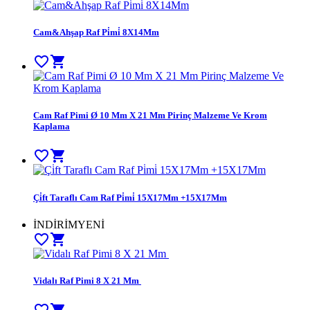
Cam&Ahşap Raf Pi̇mi̇ 8X14Mm
favorite_border
shopping_cart
Cam Raf Pimi Ø 10 Mm X 21 Mm Pirinç Malzeme Ve Krom
Kaplama
favorite_border
shopping_cart
Çi̇ft Taraflı Cam Raf Pi̇mi̇ 15X17Mm +15X17Mm
İNDİRİM
YENİ
favorite_border
shopping_cart
Vidalı Raf Pimi 8 X 21 Mm