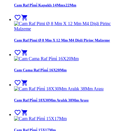
Cam Raf Pi̇mi̇ Kapaklı 14Mmx22Mm
favorite_border
shopping_cart
Cam Raf Pimi Ø 8 Mm X 12 Mm M4 Dişli Pirinç Malzeme
favorite_border
shopping_cart
Cam Cama Raf Pi̇mi̇ 16X20Mm
favorite_border
shopping_cart
Cam Raf Pi̇mi̇ 18X30Mm Aralık 38Mm Arası
favorite_border
shopping_cart
Cam Raf Pi̇mi̇ 15X17Mm