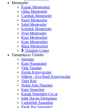
Menteşeler
Kapak Menteşeleri
Okka Menteşeler
Cumbalı Menteşeler
Panel Menteşeler
Sabit Menteşeler
Kelebek Menteşeler
Oval Menteşeler
Kapı Menteşeleri
Kutu Menteşeleri
Masa Menteşeleri
Tümünü Göster
Tamamlayıcı Ürünler
Sürgüler
Kapı Numaraları
Vida Tapaları
Zemin Koruyucular
Silikon - Eva Bazlı Koruyucular
Valet Rod
Dolap Askı Flanşları
Kapı Stoperleri
Kapak Sistemleri Çıt çıt
Islak Hacim Elemanları
Çarkıfelek Aparatları
Panik Bar Sistemleri