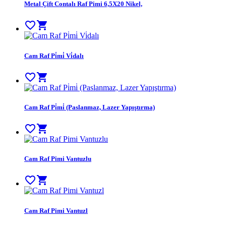
Metal Çift Contalı Raf Pimi 6,5X20 Nikel,
favorite_border
shopping_cart
Cam Raf Pi̇mi̇ Vi̇dalı
favorite_border
shopping_cart
Cam Raf Pi̇mi̇ (Paslanmaz, Lazer Yapıştırma)
favorite_border
shopping_cart
Cam Raf Pimi Vantuzlu
favorite_border
shopping_cart
Cam Raf Pimi Vantuzl