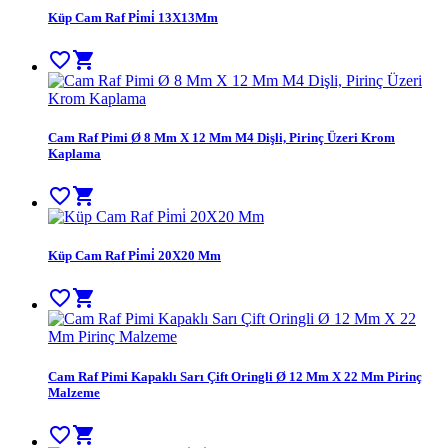
Küp Cam Raf Pi̇mi̇ 13X13Mm
favorite_border
shopping_cart
Cam Raf Pimi Ø 8 Mm X 12 Mm M4 Dişli, Pirinç Üzeri Krom
Kaplama
favorite_border
shopping_cart
Küp Cam Raf Pi̇mi̇ 20X20 Mm
favorite_border
shopping_cart
Cam Raf Pimi Kapaklı Sarı Çift Oringli Ø 12 Mm X 22 Mm Pirinç
Malzeme
favorite_border
shopping_cart