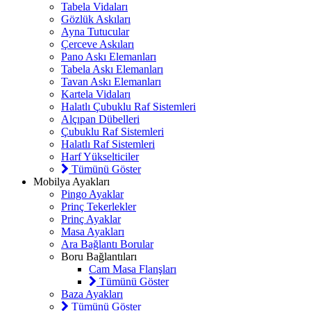
Tabela Vidaları
Gözlük Askıları
Ayna Tutucular
Çerceve Askıları
Pano Askı Elemanları
Tabela Askı Elemanları
Tavan Askı Elemanları
Kartela Vidaları
Halatlı Çubuklu Raf Sistemleri
Alçıpan Dübelleri
Çubuklu Raf Sistemleri
Halatlı Raf Sistemleri
Harf Yükselticiler
Tümünü Göster
Mobilya Ayakları
Pingo Ayaklar
Prinç Tekerlekler
Prinç Ayaklar
Masa Ayakları
Ara Bağlantı Borular
Boru Bağlantıları
Cam Masa Flanşları
Tümünü Göster
Baza Ayakları
Tümünü Göster