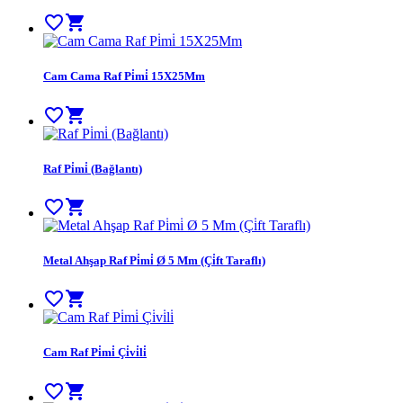
favorite_border
shopping_cart
Cam Cama Raf Pi̇mi̇ 15X25Mm
favorite_border
shopping_cart
Raf Pi̇mi̇ (Bağlantı)
favorite_border
shopping_cart
Metal Ahşap Raf Pi̇mi̇ Ø 5 Mm (Çi̇ft Taraflı)
favorite_border
shopping_cart
Cam Raf Pi̇mi̇ Çi̇vi̇li̇
favorite_border
shopping_cart