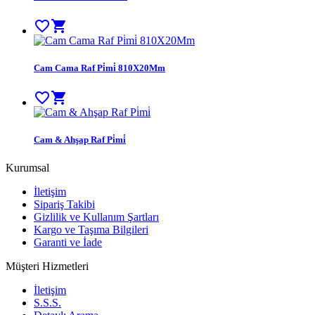
favorite_border
shopping_cart
Cam Cama Raf Pi̇mi̇ 810X20Mm
favorite_border
shopping_cart
Cam & Ahşap Raf Pi̇mi̇
Kurumsal
İletişim
Sipariş Takibi
Gizlilik ve Kullanım Şartları
Kargo ve Taşıma Bilgileri
Garanti ve İade
Müşteri Hizmetleri
İletişim
S.S.S.