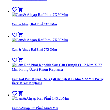
favorite_border
shopping_cart
Cam& Ahşap Raf Pi̇mi̇ 7X50Mm
favorite_border
shopping_cart
Cam& Ahşap Raf Pi̇mi̇ 7X30Mm
favorite_border
shopping_cart
Cam Raf Pimi Kapaklı Sarı Çift Oringli Ø 12 Mm X 22 Mm Pirinç
Üzeri Krom Kaplama
favorite_border
shopping_cart
Cam&Ahşap Raf Pi̇mi̇ 14X20Mm