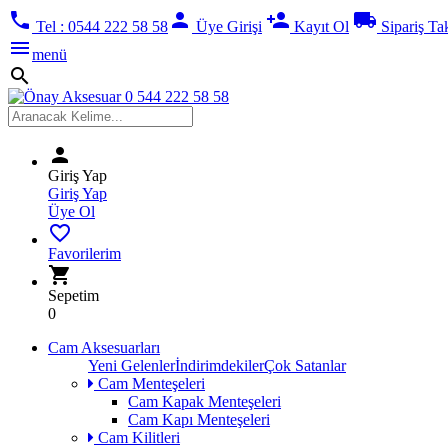
phone
person
person_add
local_shipping
Tel : 0544 222 58 58
Üye Girişi
Kayıt Ol
Sipariş Ta
menu
menü
search
person
Giriş Yap
Giriş Yap
Üye Ol
favorite_border
Favorilerim
shopping_cart
Sepetim
0
Cam Aksesuarları
Yeni Gelenler
İndirimdekiler
Çok Satanlar
Cam Menteşeleri
Cam Kapak Menteşeleri
Cam Kapı Menteşeleri
Cam Kilitleri