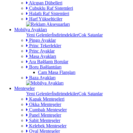
Alçıpan Dübelleri
Çubuklu Raf Sistemleri
Halatlı Raf Sistemleri
Harf Yükselticiler
Mobilya Ayakları
Yeni Gelenler
İndirimdekiler
Çok Satanlar
Pingo Ayaklar
Prinç Tekerlekler
Prinç Ayaklar
Masa Ayakları
Ara Bağlantı Borular
Boru Bağlantıları
Cam Masa Flanşları
Baza Ayakları
Menteşeler
Yeni Gelenler
İndirimdekiler
Çok Satanlar
Kapak Menteşeleri
Okka Menteşeler
Cumbalı Menteşeler
Panel Menteşeler
Sabit Menteşeler
Kelebek Menteşeler
Oval Menteşeler