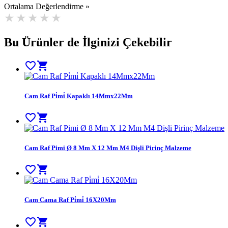
Ortalama Değerlendirme »
Bu Ürünler de İlginizi Çekebilir
favorite_border
shopping_cart
Cam Raf Pi̇mi̇ Kapaklı 14Mmx22Mm
favorite_border
shopping_cart
Cam Raf Pimi Ø 8 Mm X 12 Mm M4 Dişli Pirinç Malzeme
favorite_border
shopping_cart
Cam Cama Raf Pi̇mi̇ 16X20Mm
favorite_border
shopping_cart