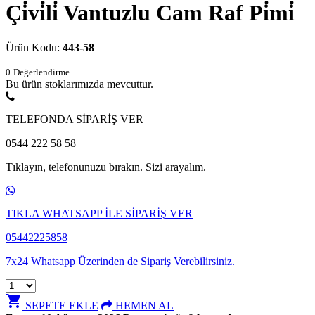
Çi̇vi̇li̇ Vantuzlu Cam Raf Pi̇mi̇
Ürün Kodu:
443-58
0
Değerlendirme
Bu ürün stoklarımızda mevcuttur.
TELEFONDA SİPARİŞ VER
0544 222 58 58
Tıklayın, telefonunuzu bırakın. Sizi arayalım.
TIKLA WHATSAPP İLE SİPARİŞ VER
05442225858
7x24 Whatsapp Üzerinden de Sipariş Verebilirsiniz.
shopping_cart
SEPETE EKLE
HEMEN AL