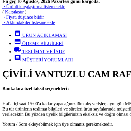
En geç 10 Ağustos, 2026 Pazartesi günü kargoda.
·
Ürünü karşılaştırma listeme ekle
(
Karşılaştır
)
·
Fiyatı düşünce bildir
·
Aklımdakiler listesine ekle
receipt
ÜRÜN AÇIKLAMASI
credit_card
ÖDEME BİLGİLERİ
local_shipping
TESLİMAT VE İADE
comment
MÜŞTERİ YORUMLARI
ÇİVİLİ VANTUZLU CAM RAF
Bankalara özel taksit seçenekleri :
Hafta içi saat 15:00'a kadar yapacağınız tüm alış verişler, aynı gün 
Bu tür ürünlerin teslimat bilgileri ve süreleri ürün sayfalarında müşter
verilecektir. Bu yüzden üyelik bilgilerinizin eksiksiz ve doğru olması 
Yorum / Soru ekleyebilmek için üye olmanız gerekmektedir.