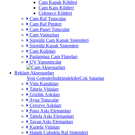
Cam Kapak Kilitleri
Cam Kapı Kilitleri
Çekmece Kilitleri
Cam Raf Tutucular
Cam Raf Pimleri
Cam Panel Tutucular
Cam Vantuzları
Sürgülü Cam Kapak Sistemleri
Sürgülü Kapak Sistemleri
Cam Kulpları
Paslanmaz Cam Flanşları
UV Yapıştırıcılar
Reklam Aksesuarları
Yeni Gelenler
İndirimdekiler
Çok Satanlar
Vida Kapakları
Tabela Vidaları
Gözlük Askıları
Ayna Tutucular
Çerceve Askıları
Pano Askı Elemanları
Tabela Askı Elemanları
Tavan Askı Elemanları
Kartela Vidaları
Halatlı Çubuklu Raf Sistemleri