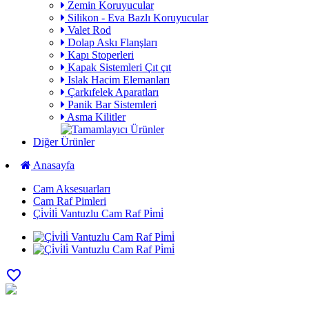
Zemin Koruyucular
Silikon - Eva Bazlı Koruyucular
Valet Rod
Dolap Askı Flanşları
Kapı Stoperleri
Kapak Sistemleri Çıt çıt
Islak Hacim Elemanları
Çarkıfelek Aparatları
Panik Bar Sistemleri
Asma Kilitler
Diğer Ürünler
Anasayfa
Cam Aksesuarları
Cam Raf Pimleri
Çi̇vi̇li̇ Vantuzlu Cam Raf Pi̇mi̇
favorite_border