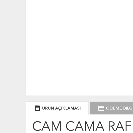
receipt
credit_card
ÜRÜN AÇIKLAMASI
ÖDEME BİLGİ
CAM CAMA RAF