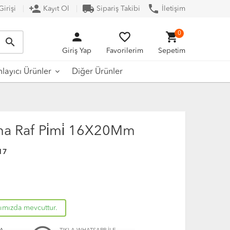
person_add
local_shipping
phone
irişi
Kayıt Ol
Sipariş Takibi
İletişim
person
favorite_border
shopping_cart
0
search
Giriş Yap
Favorilerim
Sepetim
Diğer Ürünler
ayıcı Ürünler
 Raf Pi̇mi̇ 16X20Mm
17
rımızda mevcuttur.