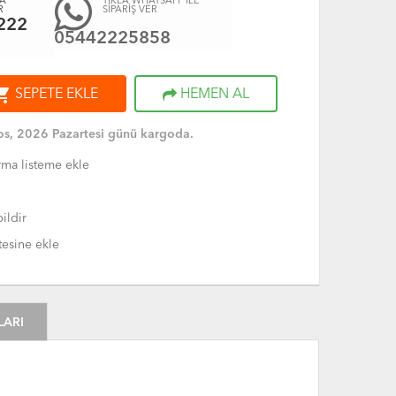
A
TIKLA WHATSAPP İLE
R
SİPARİŞ VER
222
05442225858
ng_cart
SEPETE EKLE
HEMEN AL
s, 2026 Pazartesi günü kargoda.
rma listeme ekle
ildir
tesine ekle
LARI