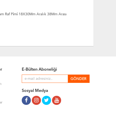
m Raf Pi̇mi̇ 18X30Mm Aralık 38Mm Arası
Cam Raf Pi̇
er
E-Bülten Aboneliği
ı
Sosyal Medya
er