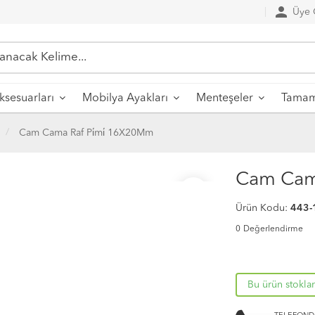
person
Üye G
sesuarları
Mobilya Ayakları
Menteşeler
Tamaml
Cam Cama Raf Pi̇mi̇ 16X20Mm
Cam Cama
favorite_border
Ürün Kodu:
443-
0
Değerlendirme
Bu ürün stokla