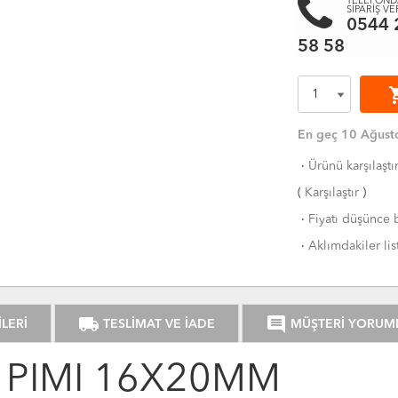
TELEFOND
SİPARİŞ VE
0544 
58 58
shoppi
En geç 10 Ağusto
·
Ürünü karşılaştı
(
Karşılaştır
)
·
Fiyatı düşünce b
·
Aklımdakiler lis
local_shipping
comment
LERİ
TESLİMAT VE İADE
MÜŞTERİ YORUM
 PİMİ 16X20MM