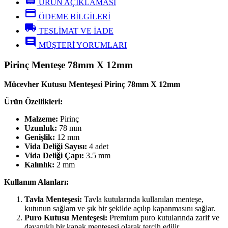
ÜRÜN AÇIKLAMASI
credit_card
ÖDEME BİLGİLERİ
local_shipping
TESLİMAT VE İADE
comment
MÜŞTERİ YORUMLARI
Pirinç Menteşe 78mm X 12mm
Mücevher Kutusu Menteşesi Pirinç 78mm X 12mm
Ürün Özellikleri:
Malzeme:
Pirinç
Uzunluk:
78 mm
Genişlik:
12 mm
Vida Deliği Sayısı:
4 adet
Vida Deliği Çapı:
3.5 mm
Kalınlık:
2 mm
Kullanım Alanları:
Tavla Menteşesi:
Tavla kutularında kullanılan menteşe,
kutunun sağlam ve şık bir şekilde açılıp kapanmasını sağlar.
Puro Kutusu Menteşesi:
Premium puro kutularında zarif ve
dayanıklı bir kapak menteşesi olarak tercih edilir.