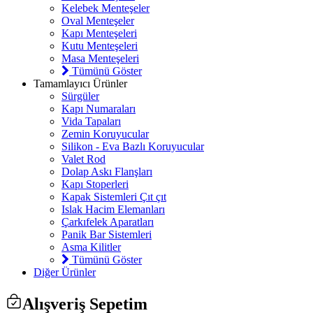
Kelebek Menteşeler
Oval Menteşeler
Kapı Menteşeleri
Kutu Menteşeleri
Masa Menteşeleri
Tümünü Göster
Tamamlayıcı Ürünler
Sürgüler
Kapı Numaraları
Vida Tapaları
Zemin Koruyucular
Silikon - Eva Bazlı Koruyucular
Valet Rod
Dolap Askı Flanşları
Kapı Stoperleri
Kapak Sistemleri Çıt çıt
Islak Hacim Elemanları
Çarkıfelek Aparatları
Panik Bar Sistemleri
Asma Kilitler
Tümünü Göster
Diğer Ürünler
Alışveriş Sepetim