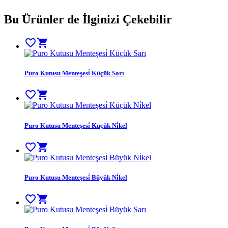
Bu Ürünler de İlginizi Çekebilir
favorite_border
shopping_cart
Puro Kutusu Menteşesi̇ Küçük Sarı
favorite_border
shopping_cart
Puro Kutusu Menteşesi̇ Küçük Ni̇kel
favorite_border
shopping_cart
Puro Kutusu Menteşesi̇ Büyük Ni̇kel
favorite_border
shopping_cart