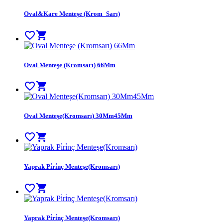
Oval&Kare Menteşe (Krom_Sarı)
favorite_border
shopping_cart
Oval Menteşe (Kromsarı) 66Mm
favorite_border
shopping_cart
Oval Menteşe(Kromsarı) 30Mm45Mm
favorite_border
shopping_cart
Yaprak Pi̇ri̇nç Menteşe(Kromsarı)
favorite_border
shopping_cart
Yaprak Pi̇ri̇nç Menteşe(Kromsarı)