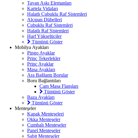
Tavan Askı Elemanları
Kartela Vidaları
Halatlı Çubuklu Raf Sistemleri
Alçıpan Dübelleri
Çubuklu Raf Sistemleri
Halatlı Raf Sistemleri
Harf Yükselticiler
Tümünü Göster
Mobilya Ayakları
Pingo Ayaklar
Prinç Tekerlekler
Prinç Ayaklar
Masa Ayakları
Ara Bağlantı Borular
Boru Bağlantıları
Cam Masa Flanşları
Tümünü Göster
Baza Ayakları
Tümünü Göster
Menteşeler
Kapak Menteşeleri
Okka Menteşeler
Cumbalı Menteşeler
Panel Menteşeler
Sabit Menteşeler