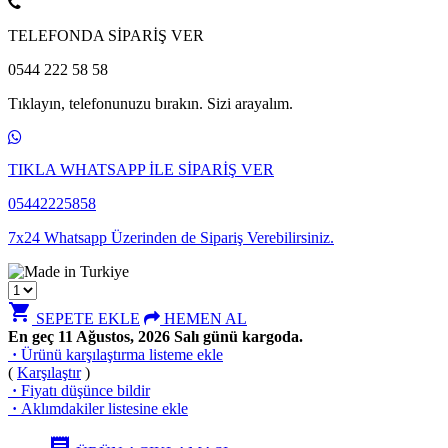
TELEFONDA SİPARİŞ VER
0544 222 58 58
Tıklayın, telefonunuzu bırakın. Sizi arayalım.
TIKLA WHATSAPP İLE SİPARİŞ VER
05442225858
7x24 Whatsapp Üzerinden de Sipariş Verebilirsiniz.
shopping_cart
SEPETE EKLE
HEMEN AL
En geç 11 Ağustos, 2026 Salı günü kargoda.
·
Ürünü karşılaştırma listeme ekle
(
Karşılaştır
)
·
Fiyatı düşünce bildir
·
Aklımdakiler listesine ekle
receipt