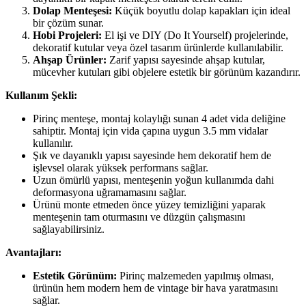
Dolap Menteşesi:
Küçük boyutlu dolap kapakları için ideal
bir çözüm sunar.
Hobi Projeleri:
El işi ve DIY (Do It Yourself) projelerinde,
dekoratif kutular veya özel tasarım ürünlerde kullanılabilir.
Ahşap Ürünler:
Zarif yapısı sayesinde ahşap kutular,
mücevher kutuları gibi objelere estetik bir görünüm kazandırır.
Kullanım Şekli:
Pirinç menteşe, montaj kolaylığı sunan 4 adet vida deliğine
sahiptir. Montaj için vida çapına uygun 3.5 mm vidalar
kullanılır.
Şık ve dayanıklı yapısı sayesinde hem dekoratif hem de
işlevsel olarak yüksek performans sağlar.
Uzun ömürlü yapısı, menteşenin yoğun kullanımda dahi
deformasyona uğramamasını sağlar.
Ürünü monte etmeden önce yüzey temizliğini yaparak
menteşenin tam oturmasını ve düzgün çalışmasını
sağlayabilirsiniz.
Avantajları:
Estetik Görünüm:
Pirinç malzemeden yapılmış olması,
ürünün hem modern hem de vintage bir hava yaratmasını
sağlar.