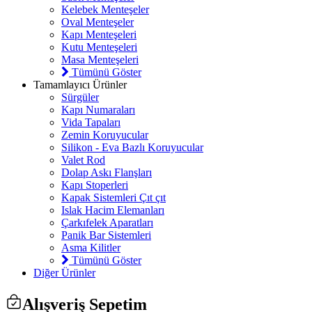
Kelebek Menteşeler
Oval Menteşeler
Kapı Menteşeleri
Kutu Menteşeleri
Masa Menteşeleri
Tümünü Göster
Tamamlayıcı Ürünler
Sürgüler
Kapı Numaraları
Vida Tapaları
Zemin Koruyucular
Silikon - Eva Bazlı Koruyucular
Valet Rod
Dolap Askı Flanşları
Kapı Stoperleri
Kapak Sistemleri Çıt çıt
Islak Hacim Elemanları
Çarkıfelek Aparatları
Panik Bar Sistemleri
Asma Kilitler
Tümünü Göster
Diğer Ürünler
Alışveriş Sepetim