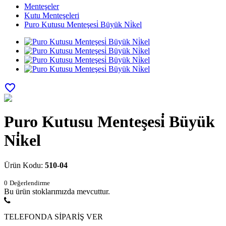
Menteşeler
Kutu Menteşeleri
Puro Kutusu Menteşesi̇ Büyük Ni̇kel
favorite_border
Puro Kutusu Menteşesi̇ Büyük
Ni̇kel
Ürün Kodu:
510-04
0
Değerlendirme
Bu ürün stoklarımızda mevcuttur.
TELEFONDA SİPARİŞ VER