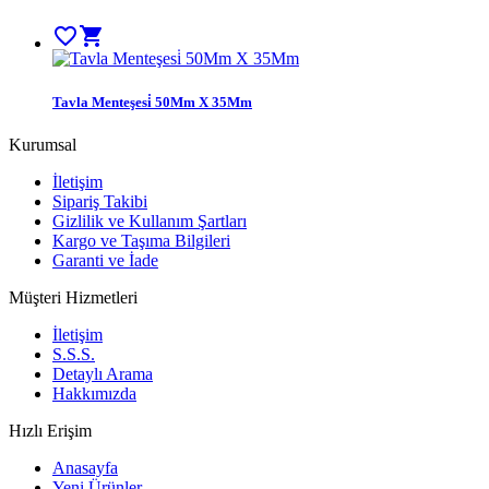
favorite_border
shopping_cart
Tavla Menteşesi̇ 50Mm X 35Mm
Kurumsal
İletişim
Sipariş Takibi
Gizlilik ve Kullanım Şartları
Kargo ve Taşıma Bilgileri
Garanti ve İade
Müşteri Hizmetleri
İletişim
S.S.S.
Detaylı Arama
Hakkımızda
Hızlı Erişim
Anasayfa
Yeni Ürünler