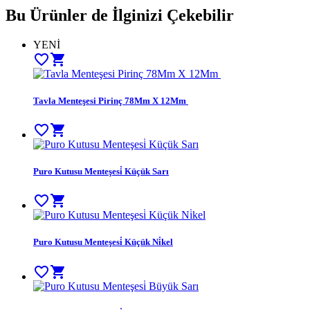
Bu Ürünler de İlginizi Çekebilir
YENİ
favorite_border
shopping_cart
Tavla Menteşesi Pirinç 78Mm X 12Mm
favorite_border
shopping_cart
Puro Kutusu Menteşesi̇ Küçük Sarı
favorite_border
shopping_cart
Puro Kutusu Menteşesi̇ Küçük Ni̇kel
favorite_border
shopping_cart