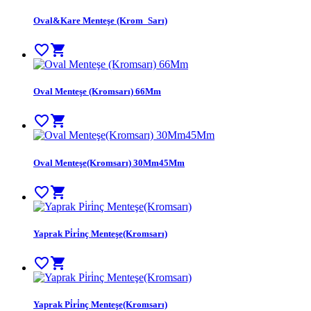
Oval&Kare Menteşe (Krom_Sarı)
favorite_border
shopping_cart
Oval Menteşe (Kromsarı) 66Mm
favorite_border
shopping_cart
Oval Menteşe(Kromsarı) 30Mm45Mm
favorite_border
shopping_cart
Yaprak Pi̇ri̇nç Menteşe(Kromsarı)
favorite_border
shopping_cart
Yaprak Pi̇ri̇nç Menteşe(Kromsarı)