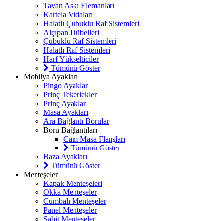
Tavan Askı Elemanları
Kartela Vidaları
Halatlı Çubuklu Raf Sistemleri
Alçıpan Dübelleri
Çubuklu Raf Sistemleri
Halatlı Raf Sistemleri
Harf Yükselticiler
Tümünü Göster
Mobilya Ayakları
Pingo Ayaklar
Prinç Tekerlekler
Prinç Ayaklar
Masa Ayakları
Ara Bağlantı Borular
Boru Bağlantıları
Cam Masa Flanşları
Tümünü Göster
Baza Ayakları
Tümünü Göster
Menteşeler
Kapak Menteşeleri
Okka Menteşeler
Cumbalı Menteşeler
Panel Menteşeler
Sabit Menteşeler