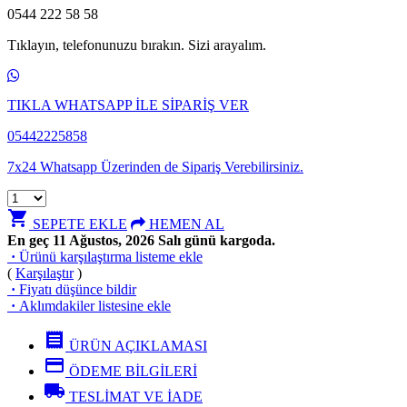
0544 222 58 58
Tıklayın, telefonunuzu bırakın. Sizi arayalım.
TIKLA WHATSAPP İLE SİPARİŞ VER
05442225858
7x24 Whatsapp Üzerinden de Sipariş Verebilirsiniz.
shopping_cart
SEPETE EKLE
HEMEN AL
En geç 11 Ağustos, 2026 Salı günü kargoda.
·
Ürünü karşılaştırma listeme ekle
(
Karşılaştır
)
·
Fiyatı düşünce bildir
·
Aklımdakiler listesine ekle
receipt
ÜRÜN AÇIKLAMASI
credit_card
ÖDEME BİLGİLERİ
local_shipping
TESLİMAT VE İADE