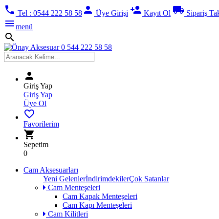
phone
person
person_add
local_shipping
Tel : 0544 222 58 58
Üye Girişi
Kayıt Ol
Sipariş Ta
menu
menü
search
person
Giriş Yap
Giriş Yap
Üye Ol
favorite_border
Favorilerim
shopping_cart
Sepetim
0
Cam Aksesuarları
Yeni Gelenler
İndirimdekiler
Çok Satanlar
Cam Menteşeleri
Cam Kapak Menteşeleri
Cam Kapı Menteşeleri
Cam Kilitleri