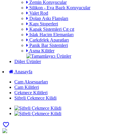
Zemin Koruyucular
Silikon - Eva Bazlı Koruyucular
Valet Rod
Dolap Askı Flanşları
Kapı Stoperleri
Kapak Sistemleri Çıt çıt
Islak Hacim Elemanları
Çarkıfelek Aparatları
Panik Bar Sistemleri
Asma Kilitler
Diğer Ürünler
Anasayfa
Cam Aksesuarları
Cam Kilitleri
Çekmece Kilitleri
Şifreli Çekmece Kilidi
favorite_border