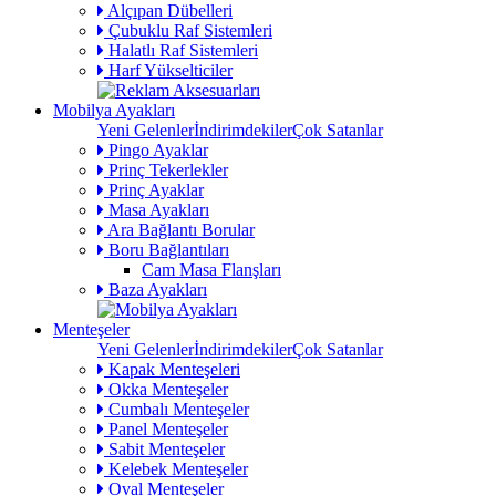
Alçıpan Dübelleri
Çubuklu Raf Sistemleri
Halatlı Raf Sistemleri
Harf Yükselticiler
Mobilya Ayakları
Yeni Gelenler
İndirimdekiler
Çok Satanlar
Pingo Ayaklar
Prinç Tekerlekler
Prinç Ayaklar
Masa Ayakları
Ara Bağlantı Borular
Boru Bağlantıları
Cam Masa Flanşları
Baza Ayakları
Menteşeler
Yeni Gelenler
İndirimdekiler
Çok Satanlar
Kapak Menteşeleri
Okka Menteşeler
Cumbalı Menteşeler
Panel Menteşeler
Sabit Menteşeler
Kelebek Menteşeler
Oval Menteşeler