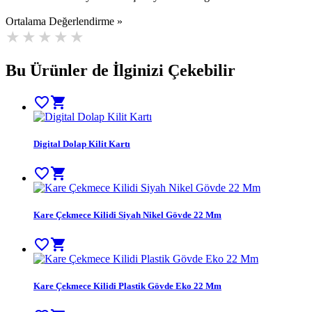
Ortalama Değerlendirme »
Bu Ürünler de İlginizi Çekebilir
favorite_border
shopping_cart
Digital Dolap Kilit Kartı
favorite_border
shopping_cart
Kare Çekmece Kilidi Siyah Nikel Gövde 22 Mm
favorite_border
shopping_cart
Kare Çekmece Kilidi Plastik Gövde Eko 22 Mm