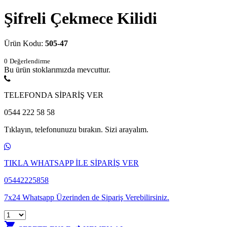
Şifreli Çekmece Kilidi
Ürün Kodu:
505-47
0
Değerlendirme
Bu ürün stoklarımızda mevcuttur.
TELEFONDA SİPARİŞ VER
0544 222 58 58
Tıklayın, telefonunuzu bırakın. Sizi arayalım.
TIKLA WHATSAPP İLE SİPARİŞ VER
05442225858
7x24 Whatsapp Üzerinden de Sipariş Verebilirsiniz.
shopping_cart