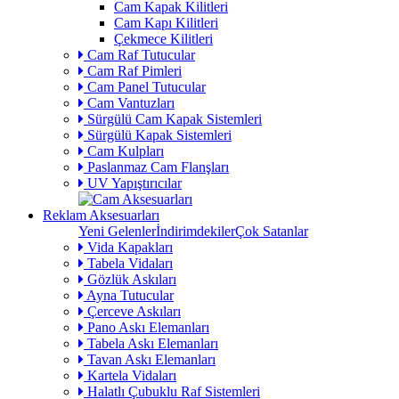
Cam Kapak Kilitleri
Cam Kapı Kilitleri
Çekmece Kilitleri
Cam Raf Tutucular
Cam Raf Pimleri
Cam Panel Tutucular
Cam Vantuzları
Sürgülü Cam Kapak Sistemleri
Sürgülü Kapak Sistemleri
Cam Kulpları
Paslanmaz Cam Flanşları
UV Yapıştırıcılar
Reklam Aksesuarları
Yeni Gelenler
İndirimdekiler
Çok Satanlar
Vida Kapakları
Tabela Vidaları
Gözlük Askıları
Ayna Tutucular
Çerceve Askıları
Pano Askı Elemanları
Tabela Askı Elemanları
Tavan Askı Elemanları
Kartela Vidaları
Halatlı Çubuklu Raf Sistemleri