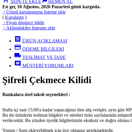
SEPETE EKLE
HEMEN AL
En geç 10 Ağustos, 2026 Pazartesi günü kargoda.
·
Ürünü karşılaştırma listeme ekle
(
Karşılaştır
)
·
Fiyatı düşünce bildir
·
Aklımdakiler listesine ekle
receipt
ÜRÜN AÇIKLAMASI
credit_card
ÖDEME BİLGİLERİ
local_shipping
TESLİMAT VE İADE
comment
MÜŞTERİ YORUMLARI
Şifreli Çekmece Kilidi
Bankalara özel taksit seçenekleri :
Hafta içi saat 15:00'a kadar yapacağınız tüm alış verişler, aynı gün 
Bu tür ürünlerin teslimat bilgileri ve süreleri ürün sayfalarında müşter
verilecektir. Bu yüzden üyelik bilgilerinizin eksiksiz ve doğru olması 
Yorum / Soru ekleyebilmek için üye olmanız gerekmektedir.