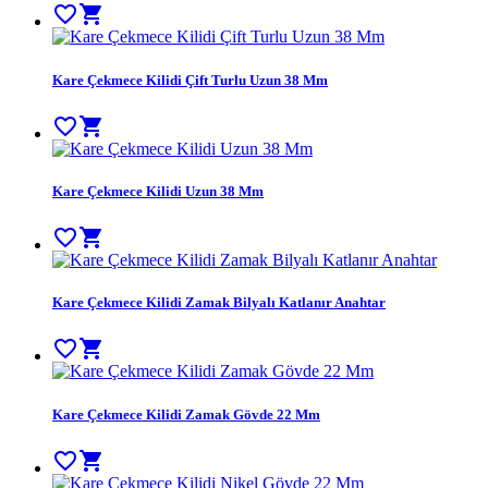
favorite_border
shopping_cart
Kare Çekmece Kilidi Çift Turlu Uzun 38 Mm
favorite_border
shopping_cart
Kare Çekmece Kilidi Uzun 38 Mm
favorite_border
shopping_cart
Kare Çekmece Kilidi Zamak Bilyalı Katlanır Anahtar
favorite_border
shopping_cart
Kare Çekmece Kilidi Zamak Gövde 22 Mm
favorite_border
shopping_cart