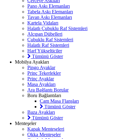
Çerceve Askıları
Pano Askı Elemanları
Tabela Askı Elemanları
Tavan Askı Elemanları
Kartela Vidaları
Halatlı Çubuklu Raf Sistemleri
Alçıpan Dübelleri
Çubuklu Raf Sistemleri
Halatlı Raf Sistemleri
Harf Yükselticiler
Tümünü Göster
Mobilya Ayakları
Pingo Ayaklar
Prinç Tekerlekler
Prinç Ayaklar
Masa Ayakları
Ara Bağlantı Borular
Boru Bağlantıları
Cam Masa Flanşları
Tümünü Göster
Baza Ayakları
Tümünü Göster
Menteşeler
Kapak Menteşeleri
Okka Menteşeler