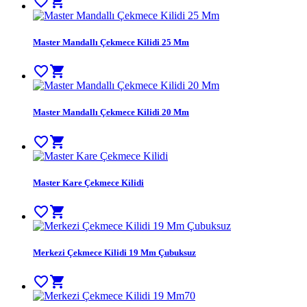
favorite_border
shopping_cart
Master Mandallı Çekmece Kilidi 25 Mm
favorite_border
shopping_cart
Master Mandallı Çekmece Kilidi 20 Mm
favorite_border
shopping_cart
Master Kare Çekmece Kilidi
favorite_border
shopping_cart
Merkezi Çekmece Kilidi 19 Mm Çubuksuz
favorite_border
shopping_cart