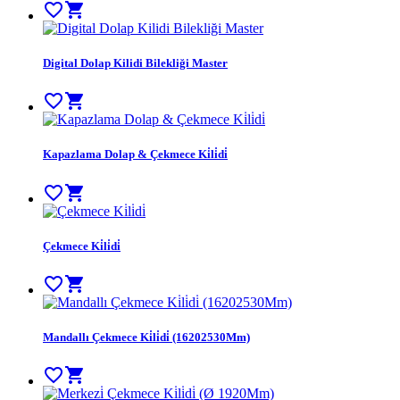
favorite_border
shopping_cart
Digital Dolap Kilidi Bilekliği Master
favorite_border
shopping_cart
Kapazlama Dolap & Çekmece Ki̇li̇di̇
favorite_border
shopping_cart
Çekmece Ki̇li̇di̇
favorite_border
shopping_cart
Mandallı Çekmece Ki̇li̇di̇ (16202530Mm)
favorite_border
shopping_cart