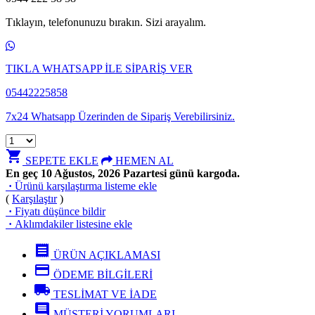
Tıklayın, telefonunuzu bırakın. Sizi arayalım.
TIKLA WHATSAPP İLE SİPARİŞ VER
05442225858
7x24 Whatsapp Üzerinden de Sipariş Verebilirsiniz.
shopping_cart
SEPETE EKLE
HEMEN AL
En geç 10 Ağustos, 2026 Pazartesi günü kargoda.
·
Ürünü karşılaştırma listeme ekle
(
Karşılaştır
)
·
Fiyatı düşünce bildir
·
Aklımdakiler listesine ekle
receipt
ÜRÜN AÇIKLAMASI
credit_card
ÖDEME BİLGİLERİ
local_shipping
TESLİMAT VE İADE
comment
MÜŞTERİ YORUMLARI