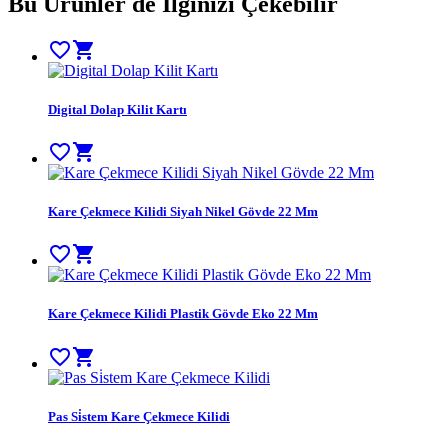
Bu Ürünler de İlginizi Çekebilir
favorite_border
shopping_cart
Digital Dolap Kilit Kartı
favorite_border
shopping_cart
Kare Çekmece Kilidi Siyah Nikel Gövde 22 Mm
favorite_border
shopping_cart
Kare Çekmece Kilidi Plastik Gövde Eko 22 Mm
favorite_border
shopping_cart
Pas Si̇stem Kare Çekmece Kilidi