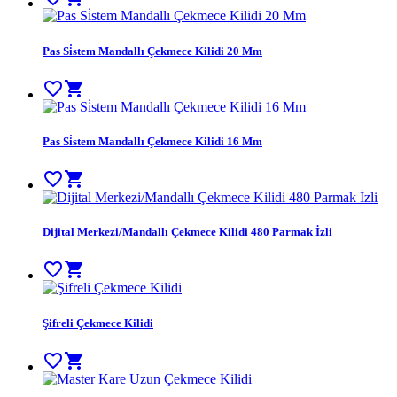
Pas Si̇stem Mandallı Çekmece Kilidi 20 Mm
favorite_border
shopping_cart
Pas Si̇stem Mandallı Çekmece Kilidi 16 Mm
favorite_border
shopping_cart
Dijital Merkezi/Mandallı Çekmece Kilidi 480 Parmak İzli
favorite_border
shopping_cart
Şifreli Çekmece Kilidi
favorite_border
shopping_cart