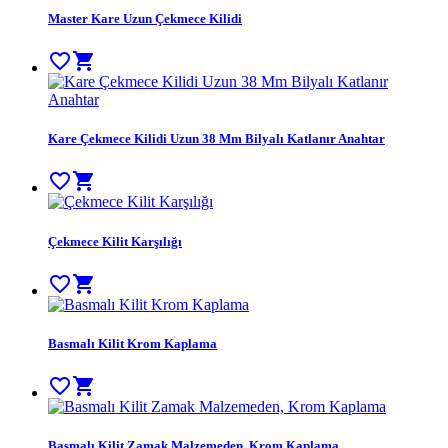
Master Kare Uzun Çekmece Kilidi
favorite_border
shopping_cart
Kare Çekmece Kilidi Uzun 38 Mm Bilyalı Katlanır Anahtar
favorite_border
shopping_cart
Çekmece Kilit Karşılığı
favorite_border
shopping_cart
Basmalı Kilit Krom Kaplama
favorite_border
shopping_cart
Basmalı Kilit Zamak Malzemeden, Krom Kaplama