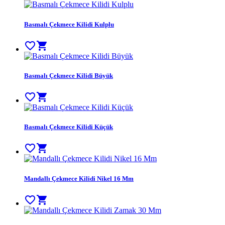
Basmalı Çekmece Kilidi Kulplu
favorite_border
shopping_cart
Basmalı Çekmece Kilidi Büyük
favorite_border
shopping_cart
Basmalı Çekmece Kilidi Küçük
favorite_border
shopping_cart
Mandallı Çekmece Kilidi Nikel 16 Mm
favorite_border
shopping_cart