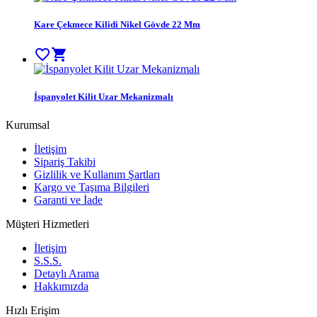
Kare Çekmece Kilidi Nikel Gövde 22 Mm
favorite_border
shopping_cart
İspanyolet Kilit Uzar Mekanizmalı
Kurumsal
İletişim
Sipariş Takibi
Gizlilik ve Kullanım Şartları
Kargo ve Taşıma Bilgileri
Garanti ve İade
Müşteri Hizmetleri
İletişim
S.S.S.
Detaylı Arama
Hakkımızda
Hızlı Erişim