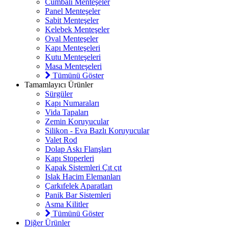
Cumbalı Menteşeler
Panel Menteşeler
Sabit Menteşeler
Kelebek Menteşeler
Oval Menteşeler
Kapı Menteşeleri
Kutu Menteşeleri
Masa Menteşeleri
Tümünü Göster
Tamamlayıcı Ürünler
Sürgüler
Kapı Numaraları
Vida Tapaları
Zemin Koruyucular
Silikon - Eva Bazlı Koruyucular
Valet Rod
Dolap Askı Flanşları
Kapı Stoperleri
Kapak Sistemleri Çıt çıt
Islak Hacim Elemanları
Çarkıfelek Aparatları
Panik Bar Sistemleri
Asma Kilitler
Tümünü Göster
Diğer Ürünler