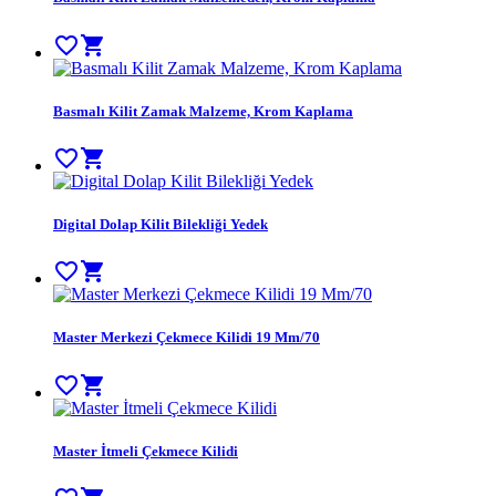
favorite_border
shopping_cart
Basmalı Kilit Zamak Malzeme, Krom Kaplama
favorite_border
shopping_cart
Digital Dolap Kilit Bilekliği Yedek
favorite_border
shopping_cart
Master Merkezi Çekmece Kilidi 19 Mm/70
favorite_border
shopping_cart
Master İtmeli Çekmece Kilidi