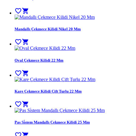
favorite_border
shopping_cart
Mandallı Çekmece Kilidi Nikel 20 Mm
favorite_border
shopping_cart
Oval Çekmece Kilidi 22 Mm
favorite_border
shopping_cart
Kare Çekmece Kilidi Çift Turlu 22 Mm
favorite_border
shopping_cart
Pas Si̇stem Mandallı Çekmece Kilidi 25 Mm
favorite_border
shopping_cart