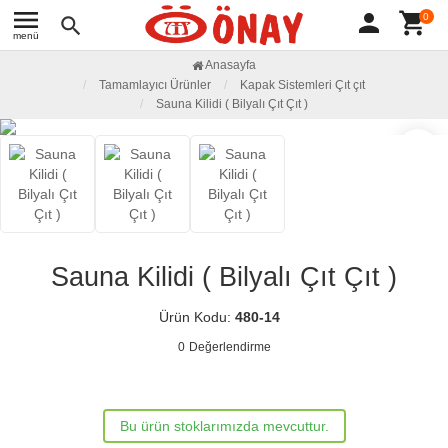
menu
person
shopping_cart
0
search
menü
Anasayfa
Tamamlayıcı Ürünler
Kapak Sistemleri Çıt çıt
Sauna Kilidi ( Bilyalı Çıt Çıt )
favorite_border
Sauna Kilidi ( Bilyalı Çıt Çıt )
Ürün Kodu:
480-14
0
Değerlendirme
Bu ürün stoklarımızda mevcuttur.