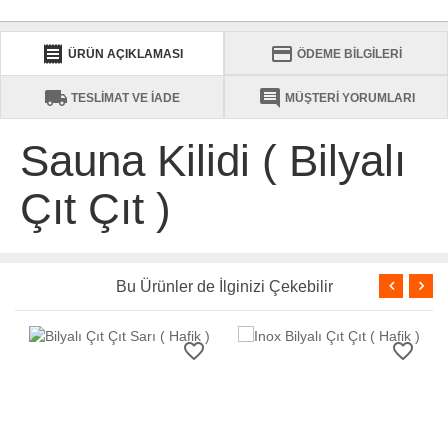
receipt
credit_card
ÜRÜN AÇIKLAMASI
ÖDEME BİLGİLERİ
local_shipping
comment
TESLİMAT VE İADE
MÜŞTERİ YORUMLARI
Sauna Kilidi ( Bilyalı
Çıt Çıt )
Bu Ürünler de İlginizi Çekebilir
favorite_border
favorite_border