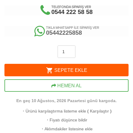
TELEFONDA SİPARİŞ VER
0544 222 58 58
TIKLA WHATSAPP İLE SİPARİŞ VER
05442225858
shopping_cart
SEPETE EKLE
HEMEN AL
En geç 10 Ağustos, 2026 Pazartesi günü kargoda.
·
Ürünü karşılaştırma listeme ekle
(
Karşılaştır
)
·
Fiyatı düşünce bildir
·
Aklımdakiler listesine ekle