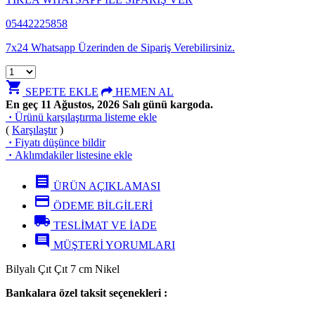
05442225858
7x24 Whatsapp Üzerinden de Sipariş Verebilirsiniz.
shopping_cart
SEPETE EKLE
HEMEN AL
En geç 11 Ağustos, 2026 Salı günü kargoda.
·
Ürünü karşılaştırma listeme ekle
(
Karşılaştır
)
·
Fiyatı düşünce bildir
·
Aklımdakiler listesine ekle
receipt
ÜRÜN AÇIKLAMASI
credit_card
ÖDEME BİLGİLERİ
local_shipping
TESLİMAT VE İADE
comment
MÜŞTERİ YORUMLARI
Bilyalı Çıt Çıt 7 cm Nikel
Bankalara özel taksit seçenekleri :