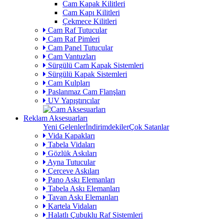
Cam Kapak Kilitleri
Cam Kapı Kilitleri
Çekmece Kilitleri
Cam Raf Tutucular
Cam Raf Pimleri
Cam Panel Tutucular
Cam Vantuzları
Sürgülü Cam Kapak Sistemleri
Sürgülü Kapak Sistemleri
Cam Kulpları
Paslanmaz Cam Flanşları
UV Yapıştırıcılar
Reklam Aksesuarları
Yeni Gelenler
İndirimdekiler
Çok Satanlar
Vida Kapakları
Tabela Vidaları
Gözlük Askıları
Ayna Tutucular
Çerceve Askıları
Pano Askı Elemanları
Tabela Askı Elemanları
Tavan Askı Elemanları
Kartela Vidaları
Halatlı Çubuklu Raf Sistemleri