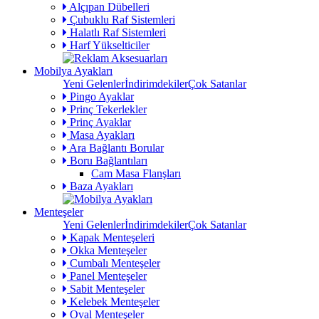
Alçıpan Dübelleri
Çubuklu Raf Sistemleri
Halatlı Raf Sistemleri
Harf Yükselticiler
Mobilya Ayakları
Yeni Gelenler
İndirimdekiler
Çok Satanlar
Pingo Ayaklar
Prinç Tekerlekler
Prinç Ayaklar
Masa Ayakları
Ara Bağlantı Borular
Boru Bağlantıları
Cam Masa Flanşları
Baza Ayakları
Menteşeler
Yeni Gelenler
İndirimdekiler
Çok Satanlar
Kapak Menteşeleri
Okka Menteşeler
Cumbalı Menteşeler
Panel Menteşeler
Sabit Menteşeler
Kelebek Menteşeler
Oval Menteşeler