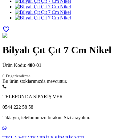
favorite_border
Bilyalı Çıt Çıt 7 Cm Nikel
Ürün Kodu:
480-01
0
Değerlendirme
Bu ürün stoklarımızda mevcuttur.
TELEFONDA SİPARİŞ VER
0544 222 58 58
Tıklayın, telefonunuzu bırakın. Sizi arayalım.
TIKLA WHATSAPP İLE SİPARİŞ VER