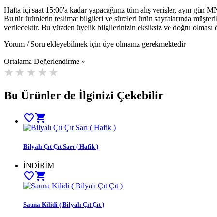
Hafta içi saat 15:00'a kadar yapacağınız tüm alış verişler, aynı gün 
Bu tür ürünlerin teslimat bilgileri ve süreleri ürün sayfalarında müşter
verilecektir. Bu yüzden üyelik bilgilerinizin eksiksiz ve doğru olması 
Yorum / Soru ekleyebilmek için üye olmanız gerekmektedir.
Ortalama Değerlendirme »
Bu Ürünler de İlginizi Çekebilir
favorite_border
shopping_cart
Bilyalı Çıt Çıt Sarı ( Hafik )
İNDİRİM
favorite_border
shopping_cart
Sauna Kilidi ( Bilyalı Çıt Çıt )