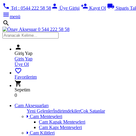
phone
person
person_add
local_shipping
Tel : 0544 222 58 58
Üye Girişi
Kayıt Ol
Sipariş Ta
menu
menü
search
person
Giriş Yap
Giriş Yap
Üye Ol
favorite_border
Favorilerim
shopping_cart
Sepetim
0
Cam Aksesuarları
Yeni Gelenler
İndirimdekiler
Çok Satanlar
Cam Menteşeleri
Cam Kapak Menteşeleri
Cam Kapı Menteşeleri
Cam Kilitleri