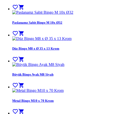
favorite_border
shopping_cart
Paslanamz Sabit Bingo M 10x Ø32
favorite_border
shopping_cart
Düz Bingo M8 x Ø 35 x 13 Krom
favorite_border
shopping_cart
Büyük Bingo Ayak M8 Siyah
favorite_border
shopping_cart
Metal Bingo M10 x 70 Krom
favorite_border
shopping_cart