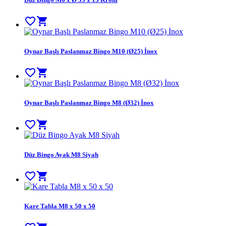
favorite_border
shopping_cart
Oynar Başlı Paslanmaz Bingo M10 (Ø25) İnox
favorite_border
shopping_cart
Oynar Başlı Paslanmaz Bingo M8 (Ø32) İnox
favorite_border
shopping_cart
Düz Bingo Ayak M8 Siyah
favorite_border
shopping_cart
Kare Tabla M8 x 50 x 50