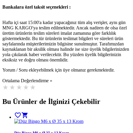
Bankalara özel taksit seçenekleri :
Hafta içi saat 15:00'a kadar yapacağınız tüm alış verişler, aynı gün
MNG KARGO'ya teslim edilmektedir. Ancak nadiren de olsa özel
üretim ürünlerin teslim süreleri imalat zamanına göre farklılık
göstermektedir. Bu tür ürünlerin teslimat bilgileri ve süreleri ürün
sayfalarında müşterilerimizin bilgisine sunulmuştur. Tarafımızdan
kaynaklanan bir aksilik olması halinde ise size üyelik bilgilerinizden
yola çıkılarak haber verilecektir. Bu yüzden üyelik bilgilerinizin
eksiksiz ve doğru olması önemlidir.
Yorum / Soru ekleyebilmek için üye olmanız gerekmektedir.
Ortalama Değerlendirme »
Bu Ürünler de İlginizi Çekebilir
favorite_border
shopping_cart
Düz Bingo M6 x Ø 35 x 13 Krom