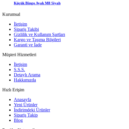
Küçük Bingo Ayak M8 Siyah
Kurumsal
İletişim
Sipariş Takibi
Gizlilik ve Kullanım Şartları
Kargo ve Taşıma Bilgileri
Garanti ve İade
Müşteri Hizmetleri
İletişim
S.S.S.
Detaylı Arama
Hakkımızda
Hızlı Erişim
Anasayfa
Yeni Ürünler
İndirimdeki Ürünler
Sipariş Takip
Blog