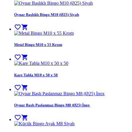
Oynar Başlıklı Bingo M10 (Ø25) Siyah
favorite_border
shopping_cart
Metal Bingo M10 x 55 Krom
favorite_border
shopping_cart
Kare Tabla M10 x 50 x 50
favorite_border
shopping_cart
Oynar Başlı Paslanmaz Bingo M8 (Ø25) İnox
favorite_border
shopping_cart