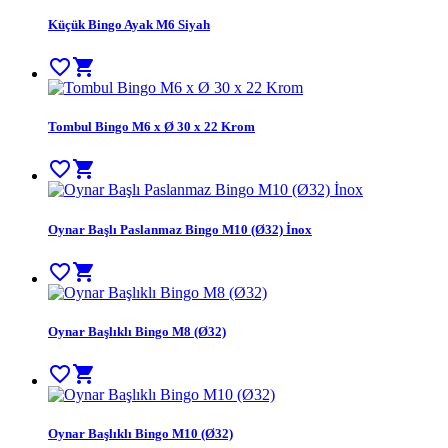
Küçük Bingo Ayak M6 Siyah
favorite_border
shopping_cart
Tombul Bingo M6 x Ø 30 x 22 Krom
favorite_border
shopping_cart
Oynar Başlı Paslanmaz Bingo M10 (Ø32) İnox
favorite_border
shopping_cart
Oynar Başlıklı Bingo M8 (Ø32)
favorite_border
shopping_cart
Oynar Başlıklı Bingo M10 (Ø32)