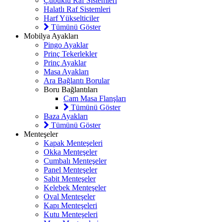
Çubuklu Raf Sistemleri
Halatlı Raf Sistemleri
Harf Yükselticiler
Tümünü Göster
Mobilya Ayakları
Pingo Ayaklar
Prinç Tekerlekler
Prinç Ayaklar
Masa Ayakları
Ara Bağlantı Borular
Boru Bağlantıları
Cam Masa Flanşları
Tümünü Göster
Baza Ayakları
Tümünü Göster
Menteşeler
Kapak Menteşeleri
Okka Menteşeler
Cumbalı Menteşeler
Panel Menteşeler
Sabit Menteşeler
Kelebek Menteşeler
Oval Menteşeler
Kapı Menteşeleri
Kutu Menteşeleri