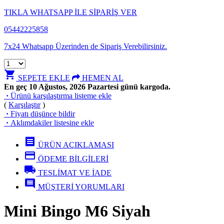
TIKLA WHATSAPP İLE SİPARİŞ VER
05442225858
7x24 Whatsapp Üzerinden de Sipariş Verebilirsiniz.
shopping_cart
SEPETE EKLE
HEMEN AL
En geç 10 Ağustos, 2026 Pazartesi günü kargoda.
·
Ürünü karşılaştırma listeme ekle
(
Karşılaştır
)
·
Fiyatı düşünce bildir
·
Aklımdakiler listesine ekle
receipt
ÜRÜN AÇIKLAMASI
credit_card
ÖDEME BİLGİLERİ
local_shipping
TESLİMAT VE İADE
comment
MÜŞTERİ YORUMLARI
Mini Bingo M6 Siyah