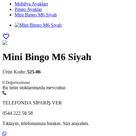
Mobilya Ayakları
Pingo Ayaklar
Mini Bingo M6 Siyah
favorite_border
Mini Bingo M6 Siyah
Ürün Kodu:
525-06
0
Değerlendirme
Bu ürün stoklarımızda mevcuttur.
TELEFONDA SİPARİŞ VER
0544 222 58 58
Tıklayın, telefonunuzu bırakın. Sizi arayalım.