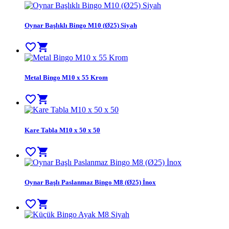
Oynar Başlıklı Bingo M10 (Ø25) Siyah
favorite_border
shopping_cart
Metal Bingo M10 x 55 Krom
favorite_border
shopping_cart
Kare Tabla M10 x 50 x 50
favorite_border
shopping_cart
Oynar Başlı Paslanmaz Bingo M8 (Ø25) İnox
favorite_border
shopping_cart