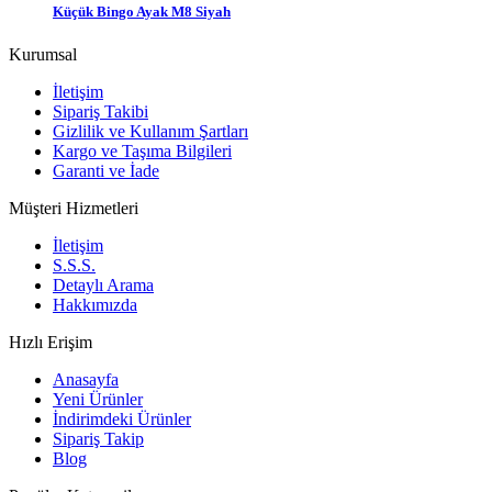
Küçük Bingo Ayak M8 Siyah
Kurumsal
İletişim
Sipariş Takibi
Gizlilik ve Kullanım Şartları
Kargo ve Taşıma Bilgileri
Garanti ve İade
Müşteri Hizmetleri
İletişim
S.S.S.
Detaylı Arama
Hakkımızda
Hızlı Erişim
Anasayfa
Yeni Ürünler
İndirimdeki Ürünler
Sipariş Takip
Blog