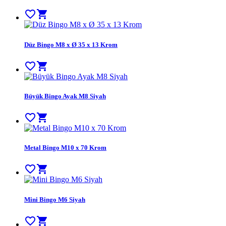
favorite_border
shopping_cart
Düz Bingo M8 x Ø 35 x 13 Krom
favorite_border
shopping_cart
Büyük Bingo Ayak M8 Siyah
favorite_border
shopping_cart
Metal Bingo M10 x 70 Krom
favorite_border
shopping_cart
Mini Bingo M6 Siyah
favorite_border
shopping_cart