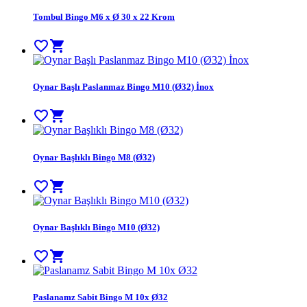
Tombul Bingo M6 x Ø 30 x 22 Krom
favorite_border
shopping_cart
Oynar Başlı Paslanmaz Bingo M10 (Ø32) İnox
favorite_border
shopping_cart
Oynar Başlıklı Bingo M8 (Ø32)
favorite_border
shopping_cart
Oynar Başlıklı Bingo M10 (Ø32)
favorite_border
shopping_cart
Paslanamz Sabit Bingo M 10x Ø32