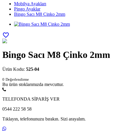
Mobilya Ayakları
Pingo Ayaklar
Bingo Sacı M8 Çinko 2mm
favorite_border
Bingo Sacı M8 Çinko 2mm
Ürün Kodu:
525-04
0
Değerlendirme
Bu ürün stoklarımızda mevcuttur.
TELEFONDA SİPARİŞ VER
0544 222 58 58
Tıklayın, telefonunuzu bırakın. Sizi arayalım.