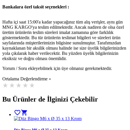
Bankalara özel taksit seçenekleri :
Hafta içi saat 15:00'a kadar yapacağınız tüm alış verişler, aynı gün
MNG KARGO'ya teslim edilmektedir. Ancak nadiren de olsa özel
üretim ürünlerin teslim süreleri imalat zamanına göre farklılık
göstermektedir. Bu tür ürünlerin teslimat bilgileri ve süreleri ürün
sayfalarında müşterilerimizin bilgisine sunulmuştur. Tarafımızdan
kaynaklanan bir aksilik olması halinde ise size üyelik bilgilerinizden
yola çıkılarak haber verilecektir. Bu yüzden üyelik bilgilerinizin
eksiksiz ve doğru olması önemlidir.
Yorum / Soru ekleyebilmek için üye olmanız gerekmektedir.
Ortalama Değerlendirme »
Bu Ürünler de İlginizi Çekebilir
favorite_border
shopping_cart
Düz Bingo M6 x Ø 35 x 13 Krom