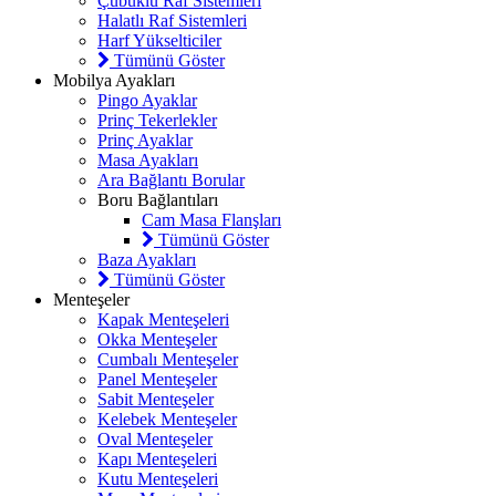
Çubuklu Raf Sistemleri
Halatlı Raf Sistemleri
Harf Yükselticiler
Tümünü Göster
Mobilya Ayakları
Pingo Ayaklar
Prinç Tekerlekler
Prinç Ayaklar
Masa Ayakları
Ara Bağlantı Borular
Boru Bağlantıları
Cam Masa Flanşları
Tümünü Göster
Baza Ayakları
Tümünü Göster
Menteşeler
Kapak Menteşeleri
Okka Menteşeler
Cumbalı Menteşeler
Panel Menteşeler
Sabit Menteşeler
Kelebek Menteşeler
Oval Menteşeler
Kapı Menteşeleri
Kutu Menteşeleri