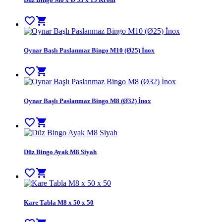
favorite_border
shopping_cart
Oynar Başlı Paslanmaz Bingo M10 (Ø25) İnox
favorite_border
shopping_cart
Oynar Başlı Paslanmaz Bingo M8 (Ø32) İnox
favorite_border
shopping_cart
Düz Bingo Ayak M8 Siyah
favorite_border
shopping_cart
Kare Tabla M8 x 50 x 50