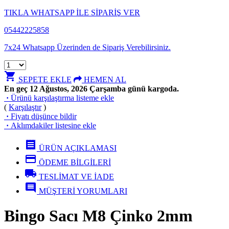
TIKLA WHATSAPP İLE SİPARİŞ VER
05442225858
7x24 Whatsapp Üzerinden de Sipariş Verebilirsiniz.
shopping_cart
SEPETE EKLE
HEMEN AL
En geç 12 Ağustos, 2026 Çarşamba günü kargoda.
·
Ürünü karşılaştırma listeme ekle
(
Karşılaştır
)
·
Fiyatı düşünce bildir
·
Aklımdakiler listesine ekle
receipt
ÜRÜN AÇIKLAMASI
credit_card
ÖDEME BİLGİLERİ
local_shipping
TESLİMAT VE İADE
comment
MÜŞTERİ YORUMLARI
Bingo Sacı M8 Çinko 2mm