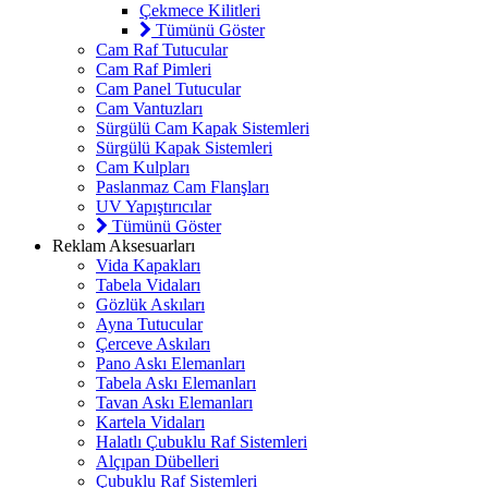
Çekmece Kilitleri
Tümünü Göster
Cam Raf Tutucular
Cam Raf Pimleri
Cam Panel Tutucular
Cam Vantuzları
Sürgülü Cam Kapak Sistemleri
Sürgülü Kapak Sistemleri
Cam Kulpları
Paslanmaz Cam Flanşları
UV Yapıştırıcılar
Tümünü Göster
Reklam Aksesuarları
Vida Kapakları
Tabela Vidaları
Gözlük Askıları
Ayna Tutucular
Çerceve Askıları
Pano Askı Elemanları
Tabela Askı Elemanları
Tavan Askı Elemanları
Kartela Vidaları
Halatlı Çubuklu Raf Sistemleri
Alçıpan Dübelleri
Çubuklu Raf Sistemleri