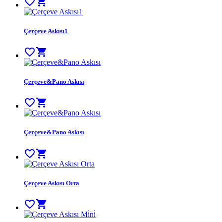
favorite_border
shopping_cart
Çerçeve Askısı1
favorite_border
shopping_cart
Çerçeve&Pano Askısı
favorite_border
shopping_cart
Çerçeve&Pano Askısı
favorite_border
shopping_cart
Çerçeve Askısı Orta
favorite_border
shopping_cart