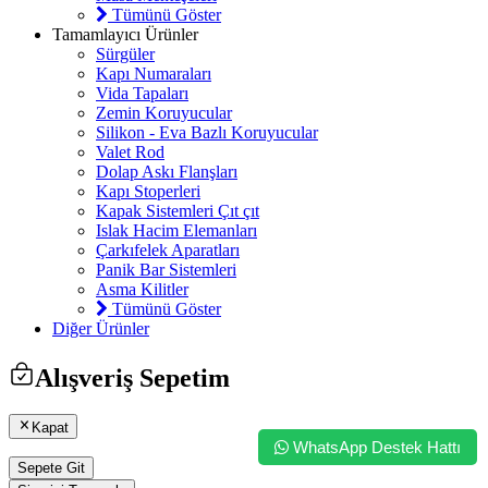
Tümünü Göster
Tamamlayıcı Ürünler
Sürgüler
Kapı Numaraları
Vida Tapaları
Zemin Koruyucular
Silikon - Eva Bazlı Koruyucular
Valet Rod
Dolap Askı Flanşları
Kapı Stoperleri
Kapak Sistemleri Çıt çıt
Islak Hacim Elemanları
Çarkıfelek Aparatları
Panik Bar Sistemleri
Asma Kilitler
Tümünü Göster
Diğer Ürünler
Alışveriş Sepetim
Kapat
WhatsApp Destek Hattı
Sepete Git