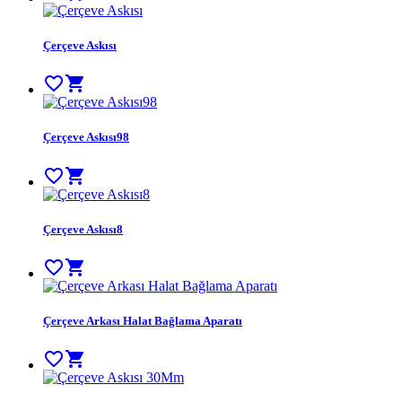
Çerçeve Askısı
favorite_border
shopping_cart
Çerçeve Askısı98
favorite_border
shopping_cart
Çerçeve Askısı8
favorite_border
shopping_cart
Çerçeve Arkası Halat Bağlama Aparatı
favorite_border
shopping_cart