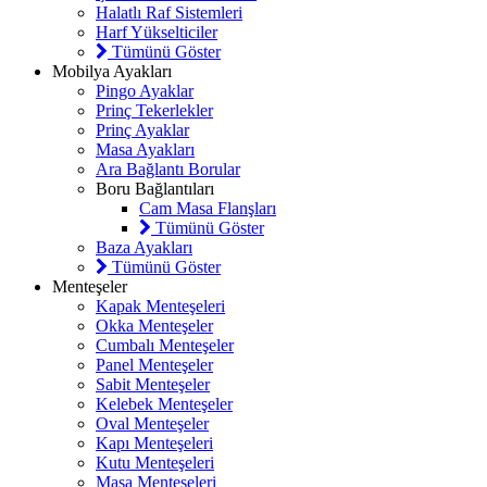
Halatlı Raf Sistemleri
Harf Yükselticiler
Tümünü Göster
Mobilya Ayakları
Pingo Ayaklar
Prinç Tekerlekler
Prinç Ayaklar
Masa Ayakları
Ara Bağlantı Borular
Boru Bağlantıları
Cam Masa Flanşları
Tümünü Göster
Baza Ayakları
Tümünü Göster
Menteşeler
Kapak Menteşeleri
Okka Menteşeler
Cumbalı Menteşeler
Panel Menteşeler
Sabit Menteşeler
Kelebek Menteşeler
Oval Menteşeler
Kapı Menteşeleri
Kutu Menteşeleri
Masa Menteşeleri