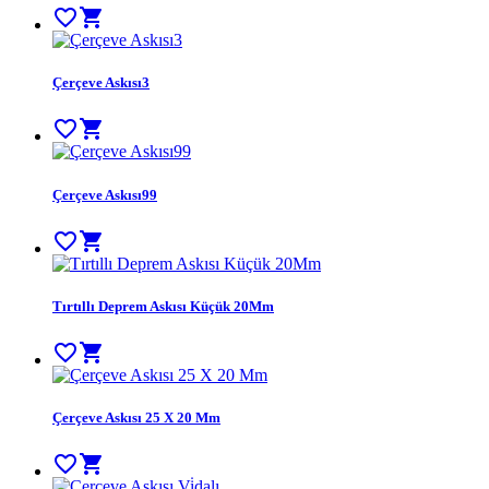
favorite_border
shopping_cart
Çerçeve Askısı3
favorite_border
shopping_cart
Çerçeve Askısı99
favorite_border
shopping_cart
Tırtıllı Deprem Askısı Küçük 20Mm
favorite_border
shopping_cart
Çerçeve Askısı 25 X 20 Mm
favorite_border
shopping_cart