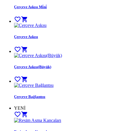
Çerçeve Askısı Mi̇ni̇
favorite_border
shopping_cart
Çerçeve Askısı
favorite_border
shopping_cart
Çerçeve Askısı(Büyük)
favorite_border
shopping_cart
Çerçeve Bağlantısı
YENİ
favorite_border
shopping_cart