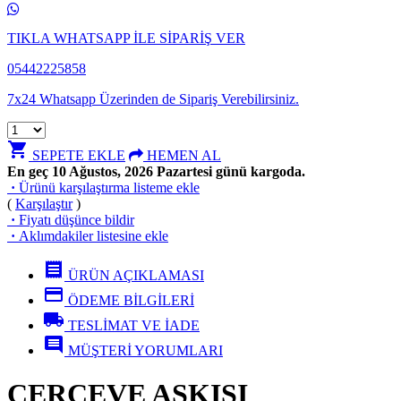
TIKLA WHATSAPP İLE SİPARİŞ VER
05442225858
7x24 Whatsapp Üzerinden de Sipariş Verebilirsiniz.
shopping_cart
SEPETE EKLE
HEMEN AL
En geç 10 Ağustos, 2026 Pazartesi günü kargoda.
·
Ürünü karşılaştırma listeme ekle
(
Karşılaştır
)
·
Fiyatı düşünce bildir
·
Aklımdakiler listesine ekle
receipt
ÜRÜN AÇIKLAMASI
credit_card
ÖDEME BİLGİLERİ
local_shipping
TESLİMAT VE İADE
comment
MÜŞTERİ YORUMLARI
ÇERÇEVE ASKISI