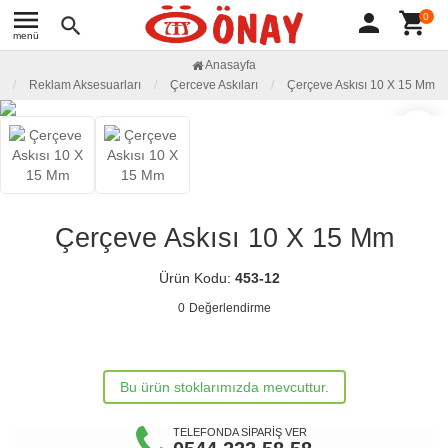
menu
person
shopping_cart
0
search
menü
Anasayfa
Reklam Aksesuarları
Çerceve Askıları
Çerçeve Askısı 10 X 15 Mm
favorite_border
Çerçeve Askısı 10 X 15 Mm
Ürün Kodu:
453-12
0
Değerlendirme
Bu ürün stoklarımızda mevcuttur.
TELEFONDA SİPARİŞ VER