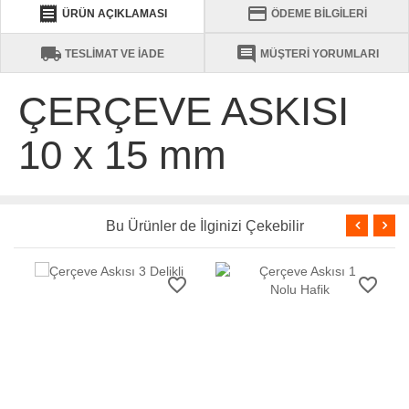
receipt
credit_card
ÜRÜN AÇIKLAMASI
ÖDEME BİLGİLERİ
local_shipping
comment
TESLİMAT VE İADE
MÜŞTERİ YORUMLARI
ÇERÇEVE ASKISI
10 x 15 mm
Bu Ürünler de İlginizi Çekebilir
favorite_border
favorite_border