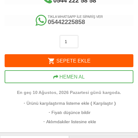
0544 222 58 58
TIKLA WHATSAPP İLE SİPARİŞ VER
05442225858
shopping_cart
SEPETE EKLE
HEMEN AL
En geç 10 Ağustos, 2026 Pazartesi günü kargoda.
·
Ürünü karşılaştırma listeme ekle
(
Karşılaştır
)
·
Fiyatı düşünce bildir
·
Aklımdakiler listesine ekle