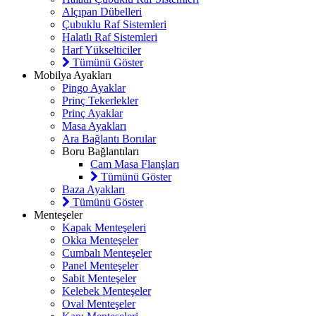
Alçıpan Dübelleri
Çubuklu Raf Sistemleri
Halatlı Raf Sistemleri
Harf Yükselticiler
Tümünü Göster
Mobilya Ayakları
Pingo Ayaklar
Prinç Tekerlekler
Prinç Ayaklar
Masa Ayakları
Ara Bağlantı Borular
Boru Bağlantıları
Cam Masa Flanşları
Tümünü Göster
Baza Ayakları
Tümünü Göster
Menteşeler
Kapak Menteşeleri
Okka Menteşeler
Cumbalı Menteşeler
Panel Menteşeler
Sabit Menteşeler
Kelebek Menteşeler
Oval Menteşeler