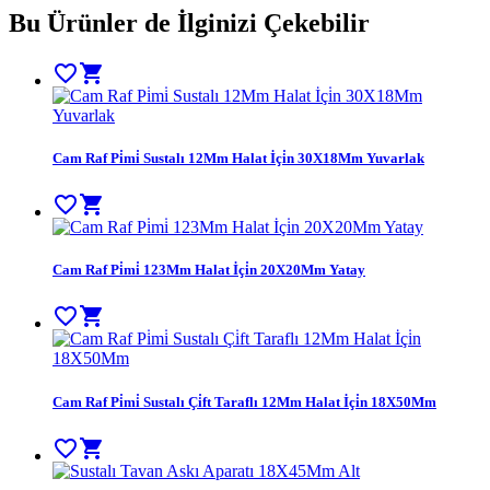
Bu Ürünler de İlginizi Çekebilir
favorite_border
shopping_cart
Cam Raf Pi̇mi̇ Sustalı 12Mm Halat İçi̇n 30X18Mm Yuvarlak
favorite_border
shopping_cart
Cam Raf Pi̇mi̇ 123Mm Halat İçi̇n 20X20Mm Yatay
favorite_border
shopping_cart
Cam Raf Pi̇mi̇ Sustalı Çi̇ft Taraflı 12Mm Halat İçi̇n 18X50Mm
favorite_border
shopping_cart