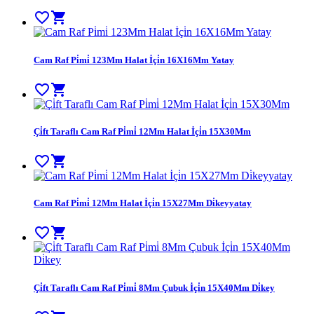
favorite_border
shopping_cart
Cam Raf Pi̇mi̇ 123Mm Halat İçi̇n 16X16Mm Yatay
favorite_border
shopping_cart
Çi̇ft Taraflı Cam Raf Pi̇mi̇ 12Mm Halat İçi̇n 15X30Mm
favorite_border
shopping_cart
Cam Raf Pi̇mi̇ 12Mm Halat İçi̇n 15X27Mm Di̇keyyatay
favorite_border
shopping_cart
Çi̇ft Taraflı Cam Raf Pi̇mi̇ 8Mm Çubuk İçi̇n 15X40Mm Di̇key