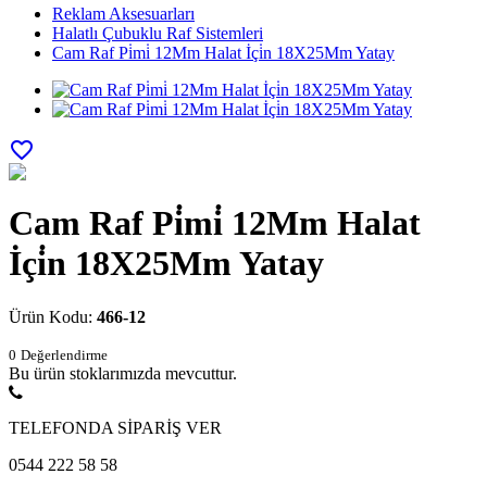
Reklam Aksesuarları
Halatlı Çubuklu Raf Sistemleri
Cam Raf Pi̇mi̇ 12Mm Halat İçi̇n 18X25Mm Yatay
favorite_border
Cam Raf Pi̇mi̇ 12Mm Halat
İçi̇n 18X25Mm Yatay
Ürün Kodu:
466-12
0
Değerlendirme
Bu ürün stoklarımızda mevcuttur.
TELEFONDA SİPARİŞ VER
0544 222 58 58