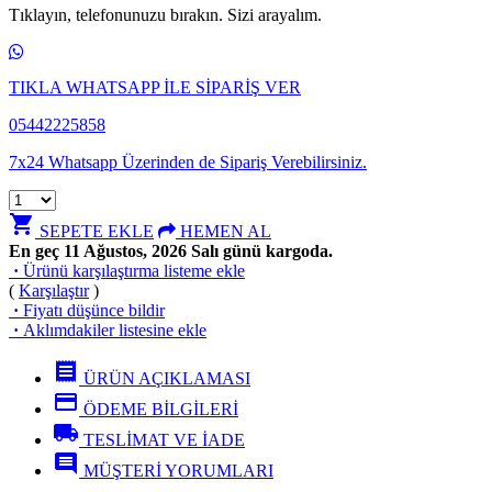
Tıklayın, telefonunuzu bırakın. Sizi arayalım.
TIKLA WHATSAPP İLE SİPARİŞ VER
05442225858
7x24 Whatsapp Üzerinden de Sipariş Verebilirsiniz.
shopping_cart
SEPETE EKLE
HEMEN AL
En geç 11 Ağustos, 2026 Salı günü kargoda.
·
Ürünü karşılaştırma listeme ekle
(
Karşılaştır
)
·
Fiyatı düşünce bildir
·
Aklımdakiler listesine ekle
receipt
ÜRÜN AÇIKLAMASI
credit_card
ÖDEME BİLGİLERİ
local_shipping
TESLİMAT VE İADE
comment
MÜŞTERİ YORUMLARI