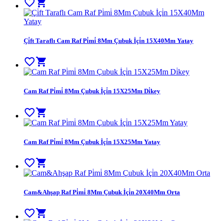
favorite_border
shopping_cart
Çi̇ft Taraflı Cam Raf Pi̇mi̇ 8Mm Çubuk İçi̇n 15X40Mm Yatay
favorite_border
shopping_cart
Cam Raf Pi̇mi̇ 8Mm Çubuk İçi̇n 15X25Mm Di̇key
favorite_border
shopping_cart
Cam Raf Pi̇mi̇ 8Mm Çubuk İçi̇n 15X25Mm Yatay
favorite_border
shopping_cart
Cam&Ahşap Raf Pi̇mi̇ 8Mm Çubuk İçi̇n 20X40Mm Orta
favorite_border
shopping_cart