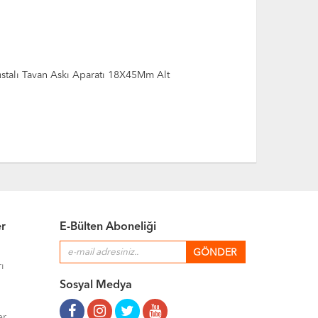
stalı Tavan Askı Aparatı 18X45Mm Alt
Cam Raf Pi̇m
er
E-Bülten Aboneliği
ı
Sosyal Medya
er