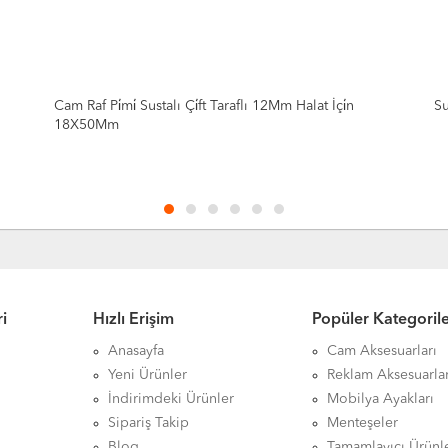
Cam Raf Pi̇mi̇ Sustalı Çi̇ft Taraflı 12Mm Halat İçi̇n
Su
18X50Mm
i
Hızlı Erişim
Popüler Kategoril
Anasayfa
Cam Aksesuarları
Yeni Ürünler
Reklam Aksesuarlar
İndirimdeki Ürünler
Mobilya Ayakları
Sipariş Takip
Menteşeler
Blog
Tamamlayıcı Ürünl