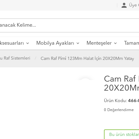
person
Üye G
sesuarları
Mobilya Ayakları
Menteşeler
Tamaml
u Raf Sistemleri
Cam Raf Pi̇mi̇ 123Mm Halat İçi̇n 20X20Mm Yatay
Cam Raf P
favorite_border
20X20Mm
Ürün Kodu:
466-
0
Değerlendirme
Bu ürün stokla