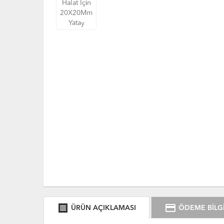
receipt
credit_card
ÜRÜN AÇIKLAMASI
ÖDEME BİLGİ