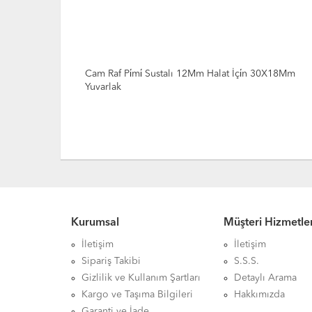
 Orta
Cam Raf Pi̇mi̇ Sustalı 12Mm Halat İçi̇n 30X18Mm
Yuvarlak
Kurumsal
Müşteri Hizmetler
İletişim
İletişim
Sipariş Takibi
S.S.S.
Gizlilik ve Kullanım Şartları
Detaylı Arama
Kargo ve Taşıma Bilgileri
Hakkımızda
Garanti ve İade