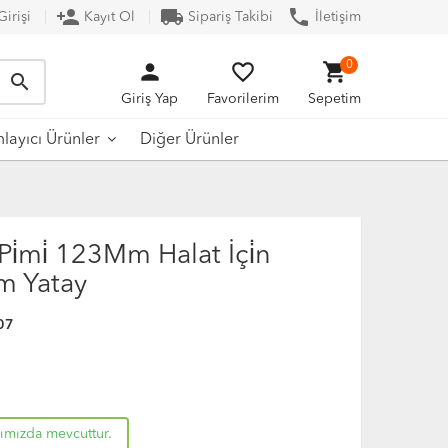
person_add
local_shipping
phone
irişi
Kayıt Ol
Sipariş Takibi
İletişim
person
favorite_border
shopping_cart
0
search
Giriş Yap
Favorilerim
Sepetim
Diğer Ürünler
ayıcı Ürünler
i̇mi̇ 123Mm Halat İçi̇n
 Yatay
07
rımızda mevcuttur.