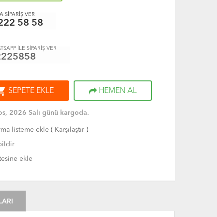
 SİPARİŞ VER
222 58 58
TSAPP İLE SİPARİŞ VER
2225858
ng_cart
SEPETE EKLE
HEMEN AL
s, 2026 Salı günü kargoda.
rma listeme ekle
(
Karşılaştır
)
ildir
tesine ekle
LARI