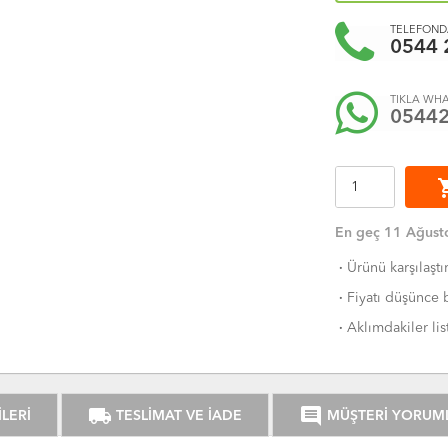
TELEFONDA
0544 
TIKLA WHA
0544
shoppi
En geç 11 Ağusto
·
Ürünü karşılaştı
·
Fiyatı düşünce b
·
Aklımdakiler lis
local_shipping
comment
LERİ
TESLİMAT VE İADE
MÜŞTERİ YORUM