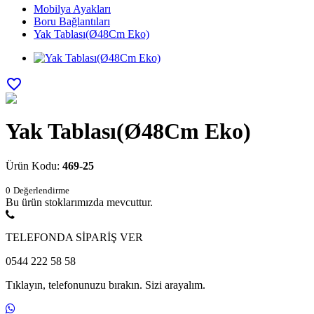
Mobilya Ayakları
Boru Bağlantıları
Yak Tablası(Ø48Cm Eko)
favorite_border
Yak Tablası(Ø48Cm Eko)
Ürün Kodu:
469-25
0
Değerlendirme
Bu ürün stoklarımızda mevcuttur.
TELEFONDA SİPARİŞ VER
0544 222 58 58
Tıklayın, telefonunuzu bırakın. Sizi arayalım.