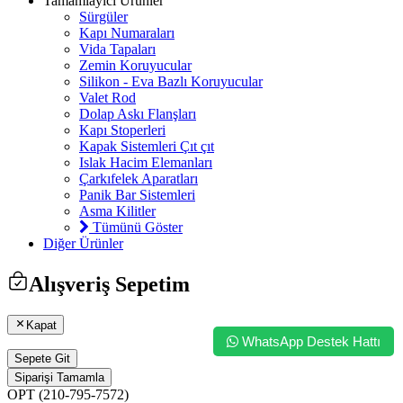
Tamamlayıcı Ürünler
Sürgüler
Kapı Numaraları
Vida Tapaları
Zemin Koruyucular
Silikon - Eva Bazlı Koruyucular
Valet Rod
Dolap Askı Flanşları
Kapı Stoperleri
Kapak Sistemleri Çıt çıt
Islak Hacim Elemanları
Çarkıfelek Aparatları
Panik Bar Sistemleri
Asma Kilitler
Tümünü Göster
Diğer Ürünler
Alışveriş Sepetim
Kapat
WhatsApp Destek Hattı
Sepete Git
Siparişi Tamamla
OPT (210-795-7572)