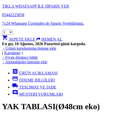
TIKLA WHATSAPP İLE SİPARİŞ VER
05442225858
7x24 Whatsapp Üzerinden de Sipariş Verebilirsiniz.
shopping_cart
SEPETE EKLE
HEMEN AL
En geç 10 Ağustos, 2026 Pazartesi günü kargoda.
·
Ürünü karşılaştırma listeme ekle
(
Karşılaştır
)
·
Fiyatı düşünce bildir
·
Aklımdakiler listesine ekle
receipt
ÜRÜN AÇIKLAMASI
credit_card
ÖDEME BİLGİLERİ
local_shipping
TESLİMAT VE İADE
comment
MÜŞTERİ YORUMLARI
YAK TABLASI(Ø48cm eko)