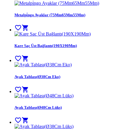
Metalpi̇ngo Ayaklar (75Mm65Mm55Mm)
favorite_border
shopping_cart
Kare Saç Üst Bağlantı(190X190Mm)
favorite_border
shopping_cart
Ayak Tablası(Ø38Cm Eko)
favorite_border
shopping_cart
Ayak Tablası(Ø48Cm Lüks)
favorite_border
shopping_cart