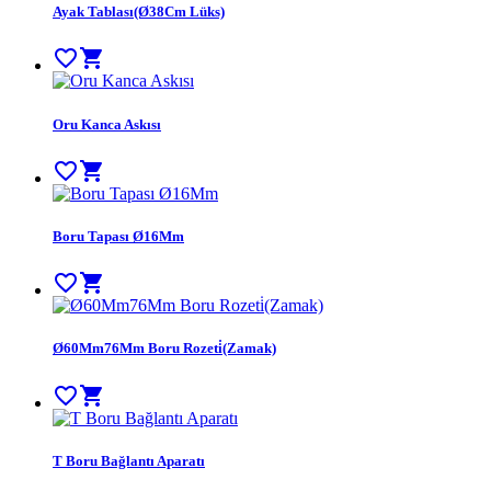
Ayak Tablası(Ø38Cm Lüks)
favorite_border
shopping_cart
Oru Kanca Askısı
favorite_border
shopping_cart
Boru Tapası Ø16Mm
favorite_border
shopping_cart
Ø60Mm76Mm Boru Rozeti̇(Zamak)
favorite_border
shopping_cart
T Boru Bağlantı Aparatı