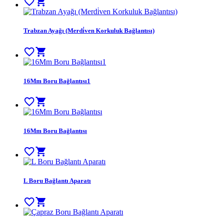
favorite_border
shopping_cart
Trabzan Ayağı (Merdi̇ven Korkuluk Bağlantısı)
favorite_border
shopping_cart
16Mm Boru Bağlantısı1
favorite_border
shopping_cart
16Mm Boru Bağlantısı
favorite_border
shopping_cart
L Boru Bağlantı Aparatı
favorite_border
shopping_cart