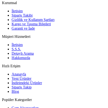
Kurumsal
İletişim
Sipariş Takibi
Gizlilik ve Kullanım Şartları
Kargo ve Taşıma Bilgileri
Garanti ve İade
Müşteri Hizmetleri
İletişim
S.S.S.
Detaylı Arama
Hakkımızda
Hızlı Erişim
Anasayfa
Yeni Ürünler
İndirimdeki Ürünler
Sipariş Takip
Blog
Popüler Kategoriler
Cam Aksesuarları