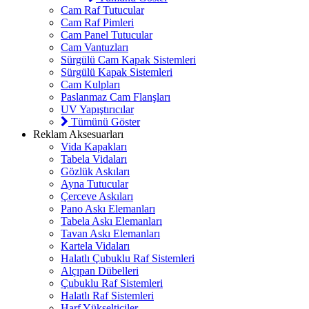
Cam Raf Tutucular
Cam Raf Pimleri
Cam Panel Tutucular
Cam Vantuzları
Sürgülü Cam Kapak Sistemleri
Sürgülü Kapak Sistemleri
Cam Kulpları
Paslanmaz Cam Flanşları
UV Yapıştırıcılar
Tümünü Göster
Reklam Aksesuarları
Vida Kapakları
Tabela Vidaları
Gözlük Askıları
Ayna Tutucular
Çerceve Askıları
Pano Askı Elemanları
Tabela Askı Elemanları
Tavan Askı Elemanları
Kartela Vidaları
Halatlı Çubuklu Raf Sistemleri
Alçıpan Dübelleri
Çubuklu Raf Sistemleri
Halatlı Raf Sistemleri
Harf Yükselticiler