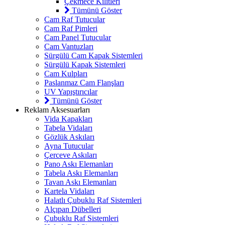
Çekmece Kilitleri
Tümünü Göster
Cam Raf Tutucular
Cam Raf Pimleri
Cam Panel Tutucular
Cam Vantuzları
Sürgülü Cam Kapak Sistemleri
Sürgülü Kapak Sistemleri
Cam Kulpları
Paslanmaz Cam Flanşları
UV Yapıştırıcılar
Tümünü Göster
Reklam Aksesuarları
Vida Kapakları
Tabela Vidaları
Gözlük Askıları
Ayna Tutucular
Çerceve Askıları
Pano Askı Elemanları
Tabela Askı Elemanları
Tavan Askı Elemanları
Kartela Vidaları
Halatlı Çubuklu Raf Sistemleri
Alçıpan Dübelleri
Çubuklu Raf Sistemleri