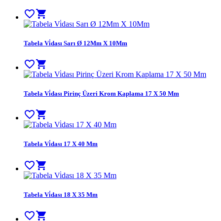
favorite_border
shopping_cart
Tabela Vi̇dası Sarı Ø 12Mm X 10Mm
favorite_border
shopping_cart
Tabela Vi̇dası Pirinç Üzeri Krom Kaplama 17 X 50 Mm
favorite_border
shopping_cart
Tabela Vi̇dası 17 X 40 Mm
favorite_border
shopping_cart
Tabela Vi̇dası 18 X 35 Mm
favorite_border
shopping_cart