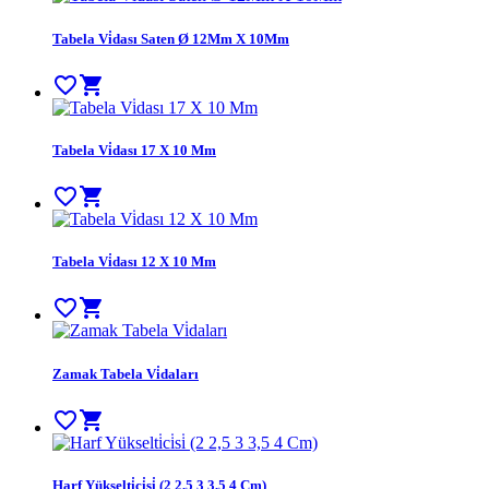
Tabela Vi̇dası Saten Ø 12Mm X 10Mm
favorite_border
shopping_cart
Tabela Vi̇dası 17 X 10 Mm
favorite_border
shopping_cart
Tabela Vi̇dası 12 X 10 Mm
favorite_border
shopping_cart
Zamak Tabela Vi̇daları
favorite_border
shopping_cart
Harf Yükselti̇ci̇si̇ (2 2,5 3 3,5 4 Cm)