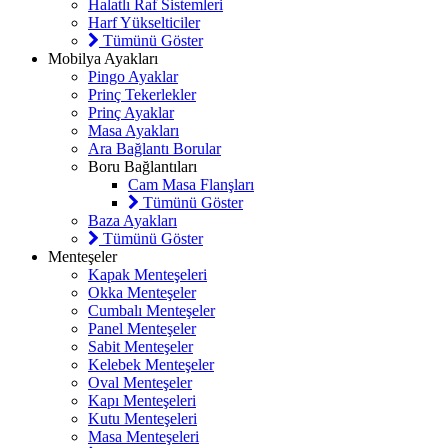
Halatlı Raf Sistemleri
Harf Yükselticiler
Tümünü Göster
Mobilya Ayakları
Pingo Ayaklar
Prinç Tekerlekler
Prinç Ayaklar
Masa Ayakları
Ara Bağlantı Borular
Boru Bağlantıları
Cam Masa Flanşları
Tümünü Göster
Baza Ayakları
Tümünü Göster
Menteşeler
Kapak Menteşeleri
Okka Menteşeler
Cumbalı Menteşeler
Panel Menteşeler
Sabit Menteşeler
Kelebek Menteşeler
Oval Menteşeler
Kapı Menteşeleri
Kutu Menteşeleri
Masa Menteşeleri