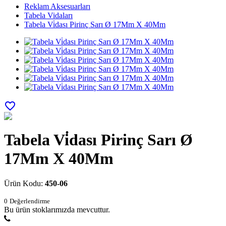
Reklam Aksesuarları
Tabela Vidaları
Tabela Vi̇dası Pirinç Sarı Ø 17Mm X 40Mm
favorite_border
Tabela Vi̇dası Pirinç Sarı Ø
17Mm X 40Mm
Ürün Kodu:
450-06
0
Değerlendirme
Bu ürün stoklarımızda mevcuttur.