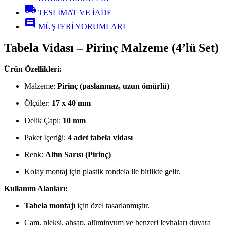
local_shipping
TESLİMAT VE İADE
comment
MÜŞTERİ YORUMLARI
Tabela Vidası – Pirinç Malzeme (4’lü Set)
Ürün Özellikleri:
Malzeme:
Pirinç (paslanmaz, uzun ömürlü)
Ölçüler:
17 x 40 mm
Delik Çapı:
10 mm
Paket İçeriği:
4 adet tabela vidası
Renk:
Altın Sarısı (Pirinç)
Kolay montaj için plastik rondela ile birlikte gelir.
Kullanım Alanları:
Tabela montajı
için özel tasarlanmıştır.
Cam, pleksi, ahşap, alüminyum ve benzeri levhaları duvara