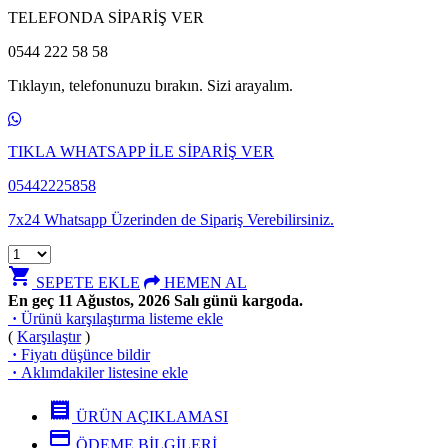
TELEFONDA SİPARİŞ VER
0544 222 58 58
Tıklayın, telefonunuzu bırakın. Sizi arayalım.
TIKLA WHATSAPP İLE SİPARİŞ VER
05442225858
7x24 Whatsapp Üzerinden de Sipariş Verebilirsiniz.
shopping_cart
SEPETE EKLE
HEMEN AL
En geç 11 Ağustos, 2026 Salı günü kargoda.
·
Ürünü karşılaştırma listeme ekle
(
Karşılaştır
)
·
Fiyatı düşünce bildir
·
Aklımdakiler listesine ekle
receipt
ÜRÜN AÇIKLAMASI
credit_card
ÖDEME BİLGİLERİ