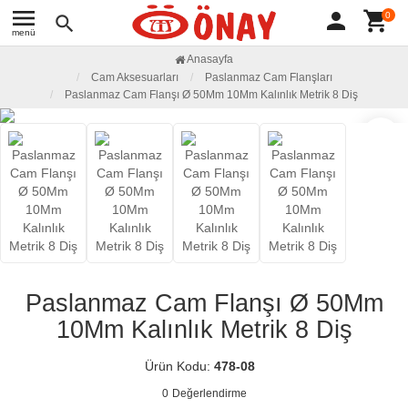
menu
person
shopping_cart
0
search
menü
Anasayfa
Cam Aksesuarları
Paslanmaz Cam Flanşları
Paslanmaz Cam Flanşı Ø 50Mm 10Mm Kalınlık Metrik 8 Diş
favorite_border
Paslanmaz Cam Flanşı Ø 50Mm
10Mm Kalınlık Metrik 8 Diş
Ürün Kodu:
478-08
0
Değerlendirme