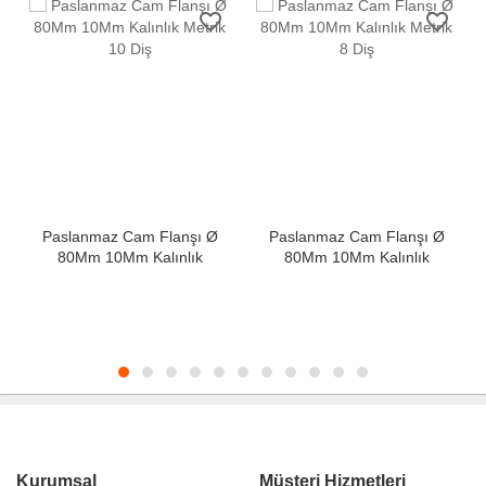
favorite_border
favorite_border
Paslanmaz Cam Flanşı Ø
Paslanmaz Cam Flanşı Ø
80Mm 10Mm Kalınlık
80Mm 10Mm Kalınlık
Metrik 10 Diş
Metrik 8 Diş
Kurumsal
Müşteri Hizmetleri