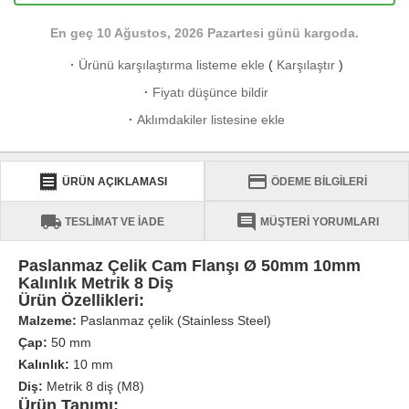
En geç 10 Ağustos, 2026 Pazartesi günü kargoda.
·
Ürünü karşılaştırma listeme ekle
(
Karşılaştır
)
·
Fiyatı düşünce bildir
·
Aklımdakiler listesine ekle
receipt
credit_card
ÜRÜN AÇIKLAMASI
ÖDEME BİLGİLERİ
local_shipping
comment
TESLİMAT VE İADE
MÜŞTERİ YORUMLARI
Paslanmaz Çelik Cam Flanşı Ø 50mm 10mm
Kalınlık Metrik 8 Diş
Ürün Özellikleri:
Malzeme:
Paslanmaz çelik (Stainless Steel)
Çap:
50 mm
Kalınlık:
10 mm
Diş:
Metrik 8 diş (M8)
Ürün Tanımı: