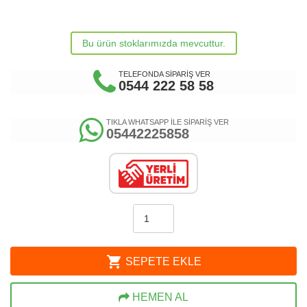
Bu ürün stoklarımızda mevcuttur.
TELEFONDA SİPARİŞ VER
0544 222 58 58
TIKLA WHATSAPP İLE SİPARİŞ VER
05442225858
shopping_cart
SEPETE EKLE
HEMEN AL