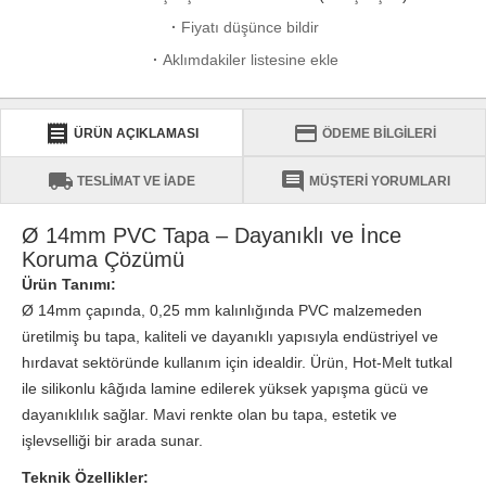
·
Fiyatı düşünce bildir
·
Aklımdakiler listesine ekle
receipt
credit_card
ÜRÜN AÇIKLAMASI
ÖDEME BİLGİLERİ
local_shipping
comment
TESLİMAT VE İADE
MÜŞTERİ YORUMLARI
Ø 14mm PVC Tapa – Dayanıklı ve İnce
Koruma Çözümü
Ürün Tanımı:
Ø 14mm çapında, 0,25 mm kalınlığında PVC malzemeden
üretilmiş bu tapa, kaliteli ve dayanıklı yapısıyla endüstriyel ve
hırdavat sektöründe kullanım için idealdir. Ürün, Hot-Melt tutkal
ile silikonlu kâğıda lamine edilerek yüksek yapışma gücü ve
dayanıklılık sağlar. Mavi renkte olan bu tapa, estetik ve
işlevselliği bir arada sunar.
Teknik Özellikler: