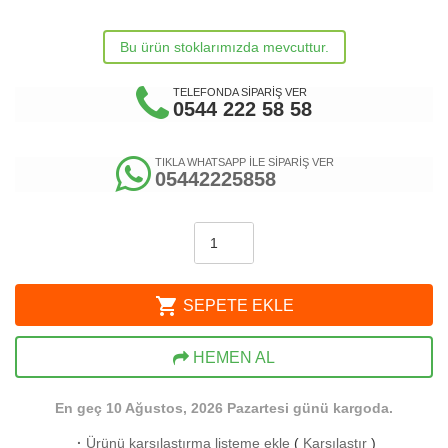
Bu ürün stoklarımızda mevcuttur.
TELEFONDA SİPARİŞ VER
0544 222 58 58
TIKLA WHATSAPP İLE SİPARİŞ VER
05442225858
shopping_cart
SEPETE EKLE
HEMEN AL
En geç 10 Ağustos, 2026 Pazartesi günü kargoda.
·
Ürünü karşılaştırma listeme ekle
(
Karşılaştır
)