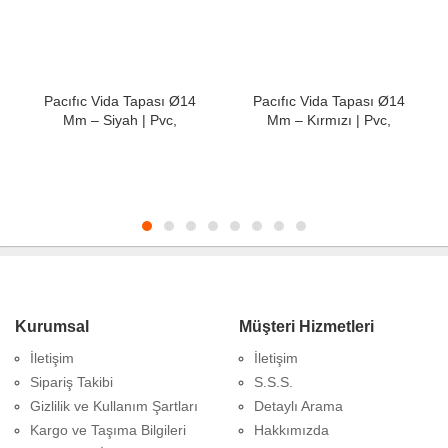
Pacıfıc Vida Tapası Ø14
Pacıfıc Vida Tapası Ø14
Mm – Siyah | Pvc,
Mm – Kırmızı | Pvc,
Kendinden Yapışkanlı
Kendinden Yapışkanlı
Kurumsal
Müşteri Hizmetleri
İletişim
İletişim
Sipariş Takibi
S.S.S.
Gizlilik ve Kullanım Şartları
Detaylı Arama
Kargo ve Taşıma Bilgileri
Hakkımızda