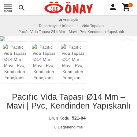
menu
person
shopping_cart
0
search
menü
Anasayfa
Tamamlayıcı Ürünler
Vida Tapaları
Pacıfıc Vida Tapası Ø14 Mm – Mavi | Pvc, Kendinden Yapışkanlı
favorite_border
Pacıfıc Vida Tapası Ø14 Mm –
Mavi | Pvc, Kendinden Yapışkanlı
Ürün Kodu:
521-04
0
Değerlendirme