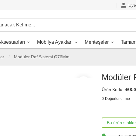
person
Üye 
ksesuarları
Mobilya Ayakları
Menteşeler
Tamaml
lar
Modüler Raf Si̇stemi̇ Ø76Mm
Modüler 
favorite_border
Ürün Kodu:
468-
0
Değerlendirme
Bu ürün stokla