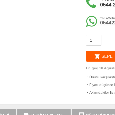
TELEFONDA
0544 
TIKLA WHA
05442
shopping_cart
SEPET
En geç 10 Ağust
·
Ürünü karşılaşt
·
Fiyatı düşünce b
·
Aklımdakiler lis