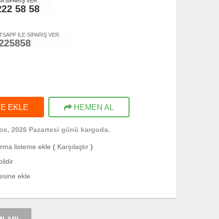
 SİPARİŞ VER
222 58 58
TSAPP İLE SİPARİŞ VER
225858
E EKLE
HEMEN AL
os, 2026 Pazartesi günü kargoda.
ırma listeme ekle
(
Karşılaştır
)
ildir
tesine ekle