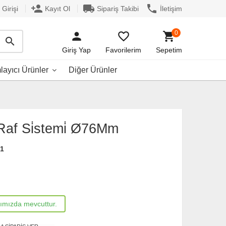
person_add
local_shipping
phone
Girişi
Kayıt Ol
Sipariş Takibi
İletişim
0
person
favorite_border
shopping_cart
search
Giriş Yap
Favorilerim
Sepetim
ayıcı Ürünler
Diğer Ürünler
Raf Si̇stemi̇ Ø76Mm
01
rımızda mevcuttur.