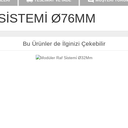
local_shipping
comment
İLERİ
TESLİMAT VE İADE
MÜŞTERİ YORU
SİSTEMİ Ø76MM
Bu Ürünler de İlginizi Çekebilir