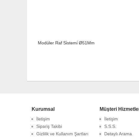
Modüler Raf Si̇stemi̇ Ø51Mm
Kurumsal
Müşteri Hizmetle
İletişim
İletişim
Sipariş Takibi
S.S.S.
Gizlilik ve Kullanım Şartları
Detaylı Arama