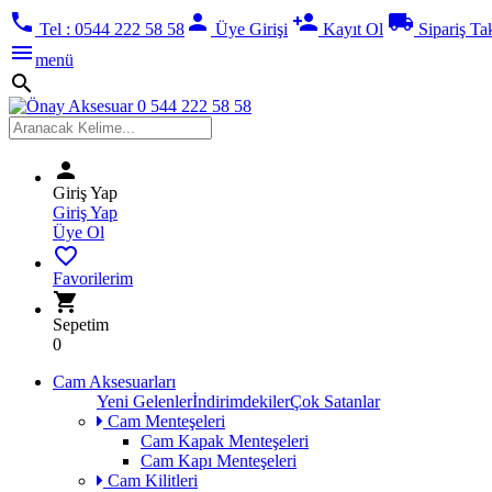
phone
person
person_add
local_shipping
Tel : 0544 222 58 58
Üye Girişi
Kayıt Ol
Sipariş Ta
menu
menü
search
person
Giriş Yap
Giriş Yap
Üye Ol
favorite_border
Favorilerim
shopping_cart
Sepetim
0
Cam Aksesuarları
Yeni Gelenler
İndirimdekiler
Çok Satanlar
Cam Menteşeleri
Cam Kapak Menteşeleri
Cam Kapı Menteşeleri
Cam Kilitleri