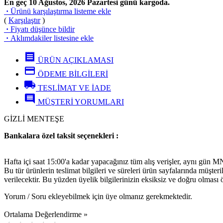
En geç 10 Ağustos, 2026 Pazartesi günü kargoda.
·
Ürünü karşılaştırma listeme ekle
(
Karşılaştır
)
·
Fiyatı düşünce bildir
·
Aklımdakiler listesine ekle
receipt
ÜRÜN AÇIKLAMASI
credit_card
ÖDEME BİLGİLERİ
local_shipping
TESLİMAT VE İADE
comment
MÜŞTERİ YORUMLARI
GİZLİ MENTEŞE
Bankalara özel taksit seçenekleri :
Hafta içi saat 15:00'a kadar yapacağınız tüm alış verişler, aynı gün 
Bu tür ürünlerin teslimat bilgileri ve süreleri ürün sayfalarında müşter
verilecektir. Bu yüzden üyelik bilgilerinizin eksiksiz ve doğru olması 
Yorum / Soru ekleyebilmek için üye olmanız gerekmektedir.
Ortalama Değerlendirme »