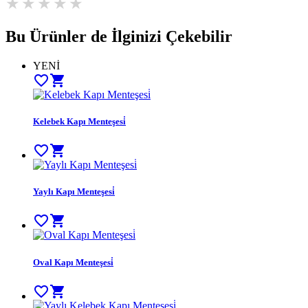
Bu Ürünler de İlginizi Çekebilir
YENİ
favorite_border
shopping_cart
Kelebek Kapı Menteşesi̇
favorite_border
shopping_cart
Yaylı Kapı Menteşesi̇
favorite_border
shopping_cart
Oval Kapı Menteşesi̇
favorite_border
shopping_cart