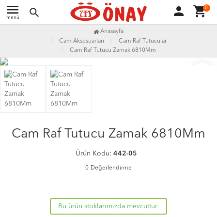
menu
person
shopping_cart
0
search
menü
Anasayfa
Cam Aksesuarları
Cam Raf Tutucular
Cam Raf Tutucu Zamak 6810Mm
favorite_border
Cam Raf Tutucu Zamak 6810Mm
Ürün Kodu:
442-05
0
Değerlendirme
Bu ürün stoklarımızda mevcuttur.