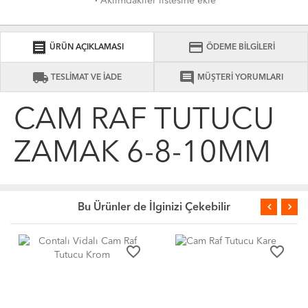
·
Aklımdakiler listesine ekle
receipt
credit_card
ÜRÜN AÇIKLAMASI
ÖDEME BİLGİLERİ
local_shipping
comment
TESLİMAT VE İADE
MÜŞTERİ YORUMLARI
CAM RAF TUTUCU
ZAMAK 6-8-10MM
Bu Ürünler de İlginizi Çekebilir
favorite_border
favorite_border