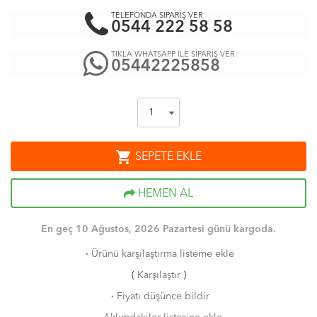
TELEFONDA SİPARİŞ VER
0544 222 58 58
TIKLA WHATSAPP İLE SİPARİŞ VER
05442225858
shopping_cart
SEPETE EKLE
HEMEN AL
En geç 10 Ağustos, 2026 Pazartesi günü kargoda.
·
Ürünü karşılaştırma listeme ekle
(
Karşılaştır
)
·
Fiyatı düşünce bildir