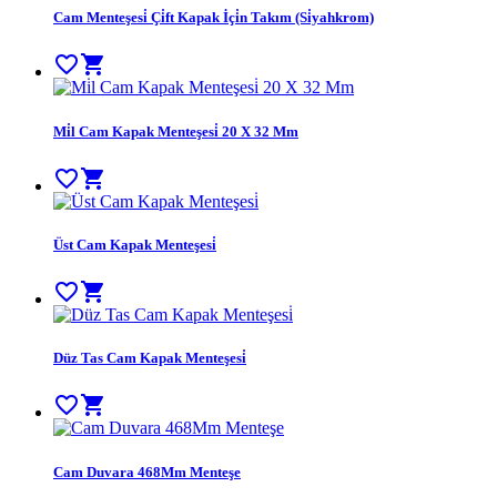
Cam Menteşesi̇ Çi̇ft Kapak İçi̇n Takım (Si̇yahkrom)
favorite_border
shopping_cart
Mi̇l Cam Kapak Menteşesi̇ 20 X 32 Mm
favorite_border
shopping_cart
Üst Cam Kapak Menteşesi̇
favorite_border
shopping_cart
Düz Tas Cam Kapak Menteşesi̇
favorite_border
shopping_cart
Cam Duvara 468Mm Menteşe