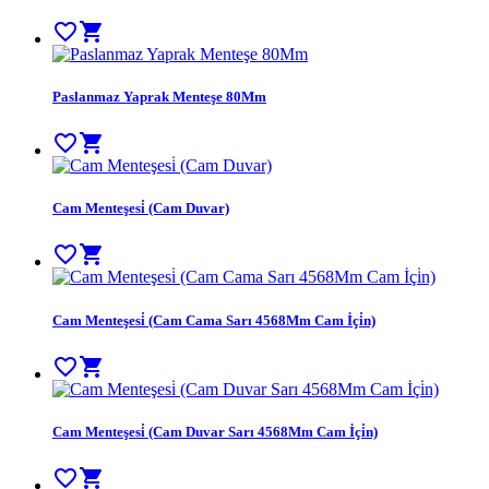
favorite_border
shopping_cart
Paslanmaz Yaprak Menteşe 80Mm
favorite_border
shopping_cart
Cam Menteşesi̇ (Cam Duvar)
favorite_border
shopping_cart
Cam Menteşesi̇ (Cam Cama Sarı 4568Mm Cam İçi̇n)
favorite_border
shopping_cart
Cam Menteşesi̇ (Cam Duvar Sarı 4568Mm Cam İçi̇n)
favorite_border
shopping_cart