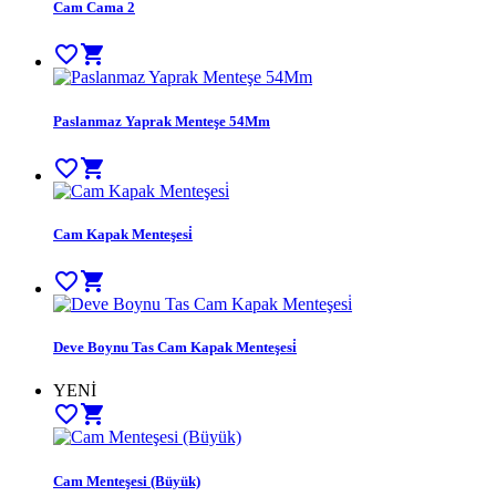
Cam Cama 2
favorite_border
shopping_cart
Paslanmaz Yaprak Menteşe 54Mm
favorite_border
shopping_cart
Cam Kapak Menteşesi̇
favorite_border
shopping_cart
Deve Boynu Tas Cam Kapak Menteşesi̇
YENİ
favorite_border
shopping_cart
Cam Menteşesi (Büyük)