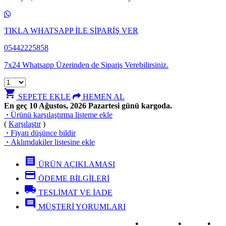
TIKLA WHATSAPP İLE SİPARİŞ VER
05442225858
7x24 Whatsapp Üzerinden de Sipariş Verebilirsiniz.
shopping_cart
SEPETE EKLE
HEMEN AL
En geç 10 Ağustos, 2026 Pazartesi günü kargoda.
·
Ürünü karşılaştırma listeme ekle
(
Karşılaştır
)
·
Fiyatı düşünce bildir
·
Aklımdakiler listesine ekle
receipt
ÜRÜN AÇIKLAMASI
credit_card
ÖDEME BİLGİLERİ
local_shipping
TESLİMAT VE İADE
comment
MÜŞTERİ YORUMLARI