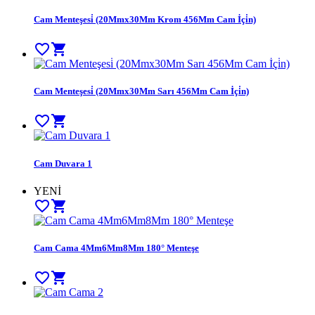
Cam Menteşesi̇ (20Mmx30Mm Krom 456Mm Cam İçi̇n)
favorite_border
shopping_cart
Cam Menteşesi̇ (20Mmx30Mm Sarı 456Mm Cam İçi̇n)
favorite_border
shopping_cart
Cam Duvara 1
YENİ
favorite_border
shopping_cart
Cam Cama 4Mm6Mm8Mm 180° Menteşe
favorite_border
shopping_cart