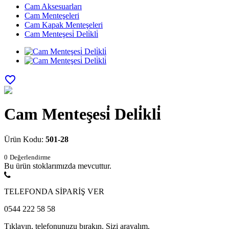
Cam Aksesuarları
Cam Menteşeleri
Cam Kapak Menteşeleri
Cam Menteşesi̇ Deli̇kli̇
favorite_border
Cam Menteşesi̇ Deli̇kli̇
Ürün Kodu:
501-28
0
Değerlendirme
Bu ürün stoklarımızda mevcuttur.
TELEFONDA SİPARİŞ VER
0544 222 58 58
Tıklayın, telefonunuzu bırakın. Sizi arayalım.