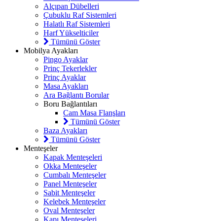
Alçıpan Dübelleri
Çubuklu Raf Sistemleri
Halatlı Raf Sistemleri
Harf Yükselticiler
Tümünü Göster
Mobilya Ayakları
Pingo Ayaklar
Prinç Tekerlekler
Prinç Ayaklar
Masa Ayakları
Ara Bağlantı Borular
Boru Bağlantıları
Cam Masa Flanşları
Tümünü Göster
Baza Ayakları
Tümünü Göster
Menteşeler
Kapak Menteşeleri
Okka Menteşeler
Cumbalı Menteşeler
Panel Menteşeler
Sabit Menteşeler
Kelebek Menteşeler
Oval Menteşeler
Kapı Menteşeleri