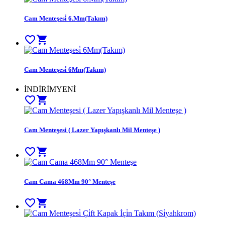
Cam Menteşesi̇ 6.Mm(Takım)
favorite_border
shopping_cart
Cam Menteşesi̇ 6Mm(Takım)
İNDİRİM
YENİ
favorite_border
shopping_cart
Cam Menteşesi ( Lazer Yapışkanlı Mil Menteşe )
favorite_border
shopping_cart
Cam Cama 468Mm 90° Menteşe
favorite_border
shopping_cart