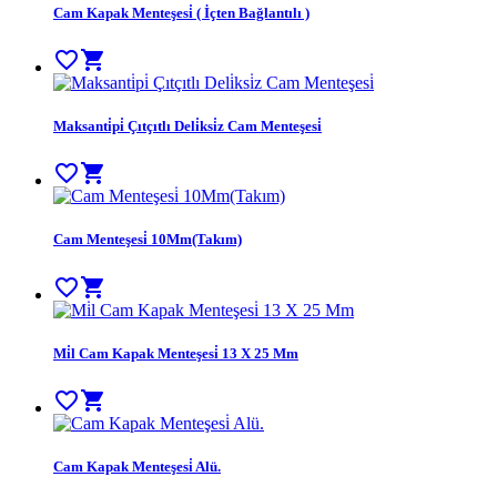
Cam Kapak Menteşesi̇ ( İçten Bağlantılı )
favorite_border
shopping_cart
Maksanti̇pi̇ Çıtçıtlı Deli̇ksi̇z Cam Menteşesi̇
favorite_border
shopping_cart
Cam Menteşesi̇ 10Mm(Takım)
favorite_border
shopping_cart
Mi̇l Cam Kapak Menteşesi̇ 13 X 25 Mm
favorite_border
shopping_cart
Cam Kapak Menteşesi̇ Alü.