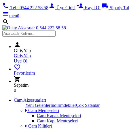
phone
person
person_add
local_shipping
Tel : 0544 222 58 58
Üye Girişi
Kayıt Ol
Sipariş Ta
menu
menü
search
person
Giriş Yap
Giriş Yap
Üye Ol
favorite_border
Favorilerim
shopping_cart
Sepetim
0
Cam Aksesuarları
Yeni Gelenler
İndirimdekiler
Çok Satanlar
Cam Menteşeleri
Cam Kapak Menteşeleri
Cam Kapı Menteşeleri
Cam Kilitleri