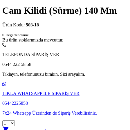
Cam Kilidi (Sürme) 140 Mm
Ürün Kodu:
503-18
0
Değerlendirme
Bu ürün stoklarımızda mevcuttur.
TELEFONDA SİPARİŞ VER
0544 222 58 58
Tıklayın, telefonunuzu bırakın. Sizi arayalım.
TIKLA WHATSAPP İLE SİPARİŞ VER
05442225858
7x24 Whatsapp Üzerinden de Sipariş Verebilirsiniz.
shopping_cart