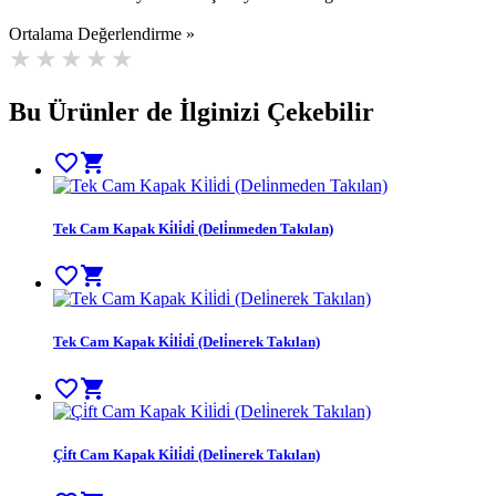
Ortalama Değerlendirme »
Bu Ürünler de İlginizi Çekebilir
favorite_border
shopping_cart
Tek Cam Kapak Ki̇li̇di̇ (Deli̇nmeden Takılan)
favorite_border
shopping_cart
Tek Cam Kapak Ki̇li̇di̇ (Deli̇nerek Takılan)
favorite_border
shopping_cart
Çi̇ft Cam Kapak Ki̇li̇di̇ (Deli̇nerek Takılan)