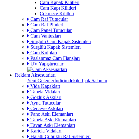
Cam Kapak Kilitleri
Cam Kapı Kilitleri
Çekmece Kilitleri
Cam Raf Tutucular
Cam Raf Pimleri
Cam Panel Tutucular
Cam Vantuzları
Sürgülü Cam Kapak Sistemleri
Sürgülü Kapak Sistemleri
Cam Kulpları
Paslanmaz Cam Flanşları
UV Yapıştırıcılar
Reklam Aksesuarları
Yeni Gelenler
İndirimdekiler
Çok Satanlar
Vida Kapakları
Tabela Vidaları
Gözlük Askıları
Ayna Tutucular
Çerceve Askıları
Pano Askı Elemanları
Tabela Askı Elemanları
Tavan Askı Elemanları
Kartela Vidaları
Halatlı Çubuklu Raf Sistemleri