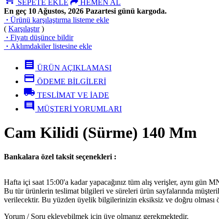
SEPETE EKLE
HEMEN AL
En geç 10 Ağustos, 2026 Pazartesi günü kargoda.
·
Ürünü karşılaştırma listeme ekle
(
Karşılaştır
)
·
Fiyatı düşünce bildir
·
Aklımdakiler listesine ekle
receipt
ÜRÜN AÇIKLAMASI
credit_card
ÖDEME BİLGİLERİ
local_shipping
TESLİMAT VE İADE
comment
MÜŞTERİ YORUMLARI
Cam Kilidi (Sürme) 140 Mm
Bankalara özel taksit seçenekleri :
Hafta içi saat 15:00'a kadar yapacağınız tüm alış verişler, aynı gün 
Bu tür ürünlerin teslimat bilgileri ve süreleri ürün sayfalarında müşter
verilecektir. Bu yüzden üyelik bilgilerinizin eksiksiz ve doğru olması 
Yorum / Soru ekleyebilmek için üye olmanız gerekmektedir.