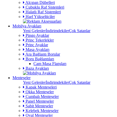
Alçıpan Dübelleri
Çubuklu Raf Sistemleri
Halatlı Raf Sistemleri
Harf Yükselticiler
Mobilya Ayakları
Yeni Gelenler
İndirimdekiler
Çok Satanlar
Pingo Ayaklar
Prinç Tekerlekler
Prinç Ayaklar
Masa Ayakları
Ara Bağlantı Borular
Boru Bağlantıları
Cam Masa Flanşları
Baza Ayakları
Menteşeler
Yeni Gelenler
İndirimdekiler
Çok Satanlar
Kapak Menteşeleri
Okka Menteşeler
Cumbalı Menteşeler
Panel Menteşeler
Sabit Menteşeler
Kelebek Menteşeler
Oval Menteşeler