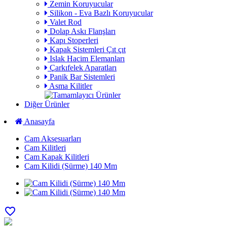
Zemin Koruyucular
Silikon - Eva Bazlı Koruyucular
Valet Rod
Dolap Askı Flanşları
Kapı Stoperleri
Kapak Sistemleri Çıt çıt
Islak Hacim Elemanları
Çarkıfelek Aparatları
Panik Bar Sistemleri
Asma Kilitler
Diğer Ürünler
Anasayfa
Cam Aksesuarları
Cam Kilitleri
Cam Kapak Kilitleri
Cam Kilidi (Sürme) 140 Mm
favorite_border