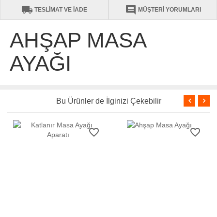
local_shipping
comment
TESLİMAT VE İADE
MÜŞTERİ YORUMLARI
AHŞAP MASA
AYAĞI
Bu Ürünler de İlginizi Çekebilir
favorite_border
favorite_border