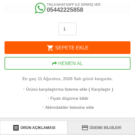
TIKLA WHATSAPP İLE SİPARİŞ VER
05442225858
shopping_cart
SEPETE EKLE
HEMEN AL
En geç 11 Ağustos, 2026 Salı günü kargoda.
·
Ürünü karşılaştırma listeme ekle
(
Karşılaştır
)
·
Fiyatı düşünce bildir
·
Aklımdakiler listesine ekle
receipt
credit_card
ÜRÜN AÇIKLAMASI
ÖDEME BİLGİLERİ