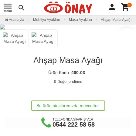
menu
person
shopping_cart
0
search
menü
Anasayfa
Mobilya Ayakları
Masa Ayakları
Ahşap Masa Ayağı
favorite_border
Ahşap Masa Ayağı
Ürün Kodu:
460-03
0
Değerlendirme
Bu ürün stoklarımızda mevcuttur.
TELEFONDA SİPARİŞ VER
0544 222 58 58