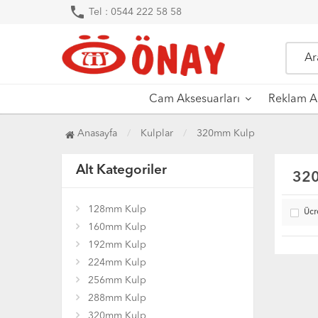
phone
Tel : 0544 222 58 58
Cam Aksesuarları
Reklam Ak
Anasayfa
Kulplar
320mm Kulp
Alt Kategoriler
32
128mm Kulp
Ücr
160mm Kulp
192mm Kulp
224mm Kulp
256mm Kulp
288mm Kulp
320mm Kulp