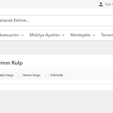
person
Üye G
sesuarları
Mobilya Ayakları
Menteşeler
Tamaml
0mm Kulp
etsiz Kargo
Hemen Kargo
İndirimde