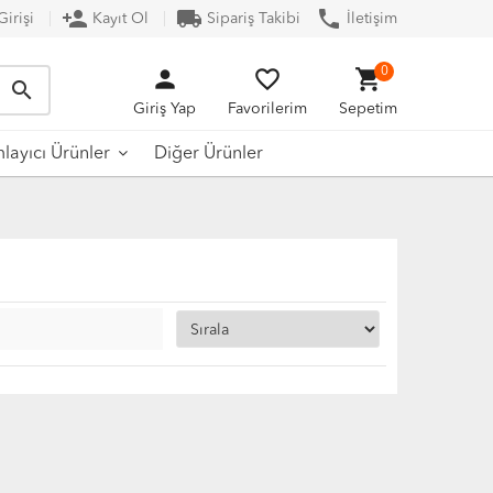
person_add
local_shipping
phone
irişi
Kayıt Ol
Sipariş Takibi
İletişim
person
favorite_border
shopping_cart
0
search
Giriş Yap
Favorilerim
Sepetim
Diğer Ürünler
ayıcı Ürünler