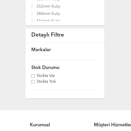
352mm Kulp
384mm Kulp
416mm Kulp
448mm Kulp
Detaylı Filtre
480mm Kulp
512mm Kulp
Markalar
64mm Kulp
96mm Kulp
Düğme Kulplar
Stok Durumu
Stokta Var
Stokta Yok
Kurumsal
Müşteri Hizmetler