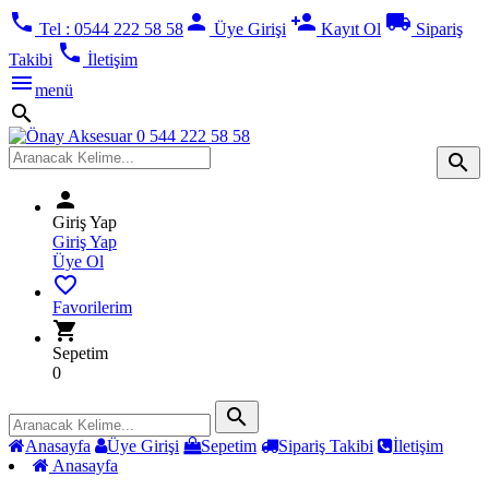
phone
person
person_add
local_shipping
Tel : 0544 222 58 58
Üye Girişi
Kayıt Ol
Sipariş
phone
Takibi
İletişim
menu
menü
search
search
person
Giriş Yap
Giriş Yap
Üye Ol
favorite_border
Favorilerim
shopping_cart
Sepetim
0
search
Anasayfa
Üye Girişi
Sepetim
Sipariş Takibi
İletişim
Anasayfa