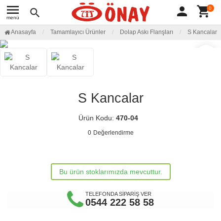
menu
person
shopping_cart
0
search
menü
Anasayfa
Tamamlayıcı Ürünler
Dolap Askı Flanşları
S Kancalar
favorite_border
S Kancalar
Ürün Kodu:
470-04
0
Değerlendirme
Bu ürün stoklarımızda mevcuttur.
TELEFONDA SİPARİŞ VER
0544 222 58 58