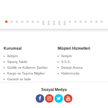
8Cm10Cm15Cm20Cm25Cm30Cm...
60Mm Boru İçi̇n Flanş
Kurumsal
Müşteri Hizmetleri
İletişim
İletişim
Sipariş Takibi
S.S.S.
Gizlilik ve Kullanım Şartları
Detaylı Arama
Kargo ve Taşıma Bilgileri
Hakkımızda
Garanti ve İade
Sosyal Medya