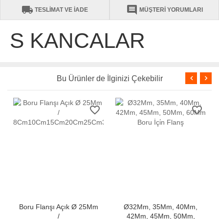
local_shipping
comment
TESLİMAT VE İADE
MÜŞTERİ YORUMLARI
S KANCALAR
Bu Ürünler de İlginizi Çekebilir
favorite_border
favorite_border
Boru Flanşı Açık Ø 25Mm
Ø32Mm, 35Mm, 40Mm,
/
42Mm, 45Mm, 50Mm,