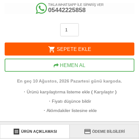
TIKLA WHATSAPP İLE SİPARİŞ VER
05442225858
shopping_cart
SEPETE EKLE
HEMEN AL
En geç 10 Ağustos, 2026 Pazartesi günü kargoda.
·
Ürünü karşılaştırma listeme ekle
(
Karşılaştır
)
·
Fiyatı düşünce bildir
·
Aklımdakiler listesine ekle
receipt
credit_card
ÜRÜN AÇIKLAMASI
ÖDEME BİLGİLERİ