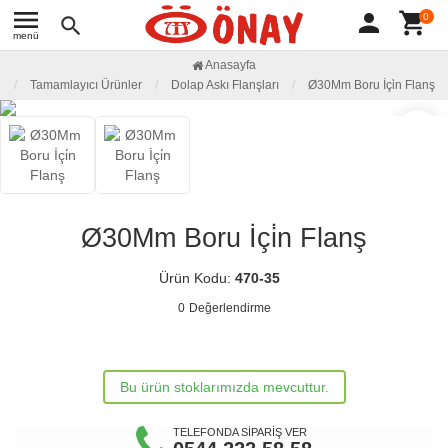
menu
person
shopping_cart
0
search
menü
Anasayfa
Tamamlayıcı Ürünler
Dolap Askı Flanşları
Ø30Mm Boru İçi̇n Flanş
favorite_border
Ø30Mm Boru İçi̇n Flanş
Ürün Kodu:
470-35
0
Değerlendirme
Bu ürün stoklarımızda mevcuttur.
TELEFONDA SİPARİŞ VER