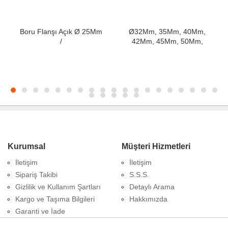
Boru Flanşı Açık Ø 25Mm
Ø32Mm, 35Mm, 40Mm,
/
42Mm, 45Mm, 50Mm,
8Cm10Cm15Cm20Cm25Cm30Cm...
60Mm Boru İçi̇n Flanş
Kurumsal
Müşteri Hizmetleri
İletişim
İletişim
Sipariş Takibi
S.S.S.
Gizlilik ve Kullanım Şartları
Detaylı Arama
Kargo ve Taşıma Bilgileri
Hakkımızda
Garanti ve İade