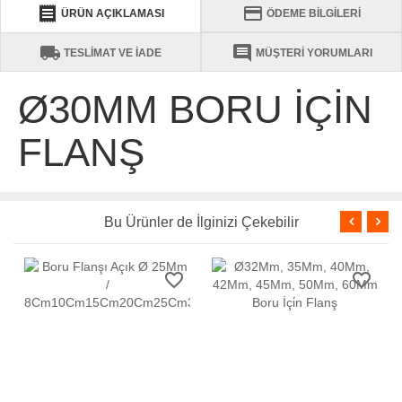
receipt
credit_card
ÜRÜN AÇIKLAMASI
ÖDEME BİLGİLERİ
local_shipping
comment
TESLİMAT VE İADE
MÜŞTERİ YORUMLARI
Ø30MM BORU İÇİN
FLANŞ
Bu Ürünler de İlginizi Çekebilir
favorite_border
favorite_border