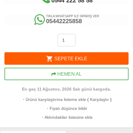
0544 222 58 58
TIKLA WHATSAPP İLE SİPARİŞ VER
05442225858
shopping_cart
SEPETE EKLE
HEMEN AL
En geç 11 Ağustos, 2026 Salı günü kargoda.
·
Ürünü karşılaştırma listeme ekle
(
Karşılaştır
)
·
Fiyatı düşünce bildir
·
Aklımdakiler listesine ekle